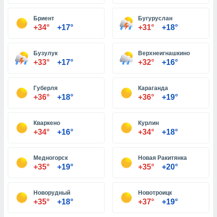
Бриент
Бугуруслан
и,
+34°
+17°
+31°
+18°
 файлам
Бузулук
Верхнеигнашкино
примете
+33°
+17°
+32°
+16°
айлов
се равно
должать
Губерля
Караганда
ся нашим
+36°
+18°
+36°
+19°
pogoda.com.
ае мы
м, что
Кваркено
Курлин
овлены
+34°
+16°
+34°
+18°
айлы cookie,
обходимы
Медногорск
Новая Ракитянка
ения
+35°
+19°
+35°
+20°
 веб-сайту,
файлы cookie
пользоваться
Новорудный
Новотроицк
 действий
+35°
+18°
+37°
+19°
рекламы или
рованного