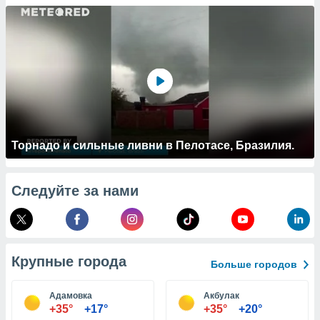
 и
ть действия
я на веб-
же
пределенный
обы
вам рекламу
зированный
го основе.
айти
ьную
Торнадо и сильные ливни в Пелотасе, Бразилия.
 в нашей
йлов cookie
ремя
Следуйте за нами
гласие,
опку
спользования
 cookie
нную в
Крупные города
и нашего
Больше городов
Адамовка
Акбулак
ОГО ВЫ
+35°
+17°
+35°
+20°