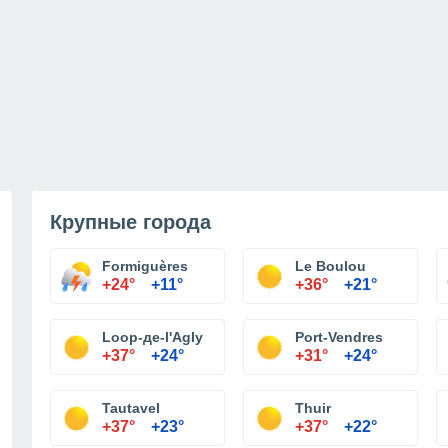
Крупные города
Formiguères
Le Boulou
+24°
+11°
+36°
+21°
Loop-де-l'Agly
Port-Vendres
+37°
+24°
+31°
+24°
Tautavel
Thuir
+37°
+23°
+37°
+22°