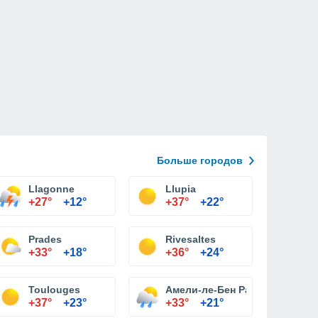
Больше городов
Llagonne
Llupia
+27°
+12°
+37°
+22°
Prades
Rivesaltes
+33°
+18°
+36°
+24°
Toulouges
Амели-ле-Бен Palalda
+37°
+23°
+33°
+21°