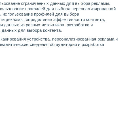
ользование ограниченных данных для выбора рекламы,
4
-
9
м/с
4
-
10
м/с
4
-
10
м/с
4
-
11
м/с
пользование профилей для выбора персонализированной
а, использование профилей для выбора
ти рекламы, определение эффективности контента,
густа
и данных из разных источников, разработка и
 данных для выбора контента.
восточный
4 Средний
канирования устройства, персонализированная реклама и
2
-
8 м/с
FPS:
6-10
аналитические сведения об аудитории и разработка
восточный
2 Низкий
2
-
8 м/с
FPS:
нет
Северо-восточный
1 Низкий
2
-
7 м/с
FPS:
нет
Северный
0 Низкий
2
-
6 м/с
FPS:
нет
Северный
0 Низкий
2
-
5 м/с
FPS:
нет