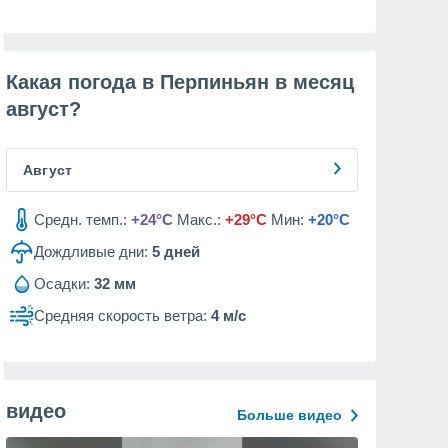
Какая погода в Перпиньян в месяц
август
?
Август
Средн. темп.:
+24°C
Макс.:
+29°C
Мин:
+20°C
Дождливые дни:
5
дней
Осадки:
32 мм
Средняя скорость ветра:
4 м/с
видео
Больше видео