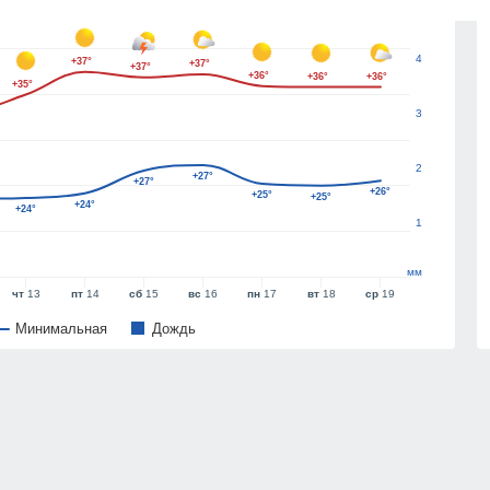
5
4
+37°
+37°
+37°
+36°
+36°
+36°
+35°
3
2
+27°
+27°
+26°
+25°
+25°
+24°
+24°
1
мм
чт
13
пт
14
сб
15
вс
16
пн
17
вт
18
ср
19
Минимальная
Дождь