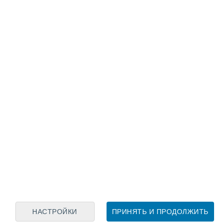
Лунный календарь
пн
вт
ср
чт
пт
сб
вс
7
8
9
10
11
12
13
14
15
16
17
18
19
20
НАСТРОЙКИ
ПРИНЯТЬ И ПРОДОЛЖИТЬ