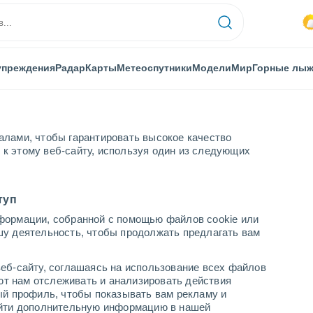
упреждения
Радар
Карты
Метеоспутники
Модели
Мир
Горные лы
алами, чтобы гарантировать высокое качество
к этому веб-сайту, используя один из следующих
енеи
Перпиньян
туп
формации, собранной с помощью файлов cookie или
шу деятельность, чтобы продолжать предлагать вам
...
еб-сайту, соглашаясь на использование всех файлов
яют нам отслеживать и анализировать действия
По часам
ый профиль, чтобы показывать вам рекламу и
В ближайшие часы переменная
найти дополнительную информацию в нашей
облачность