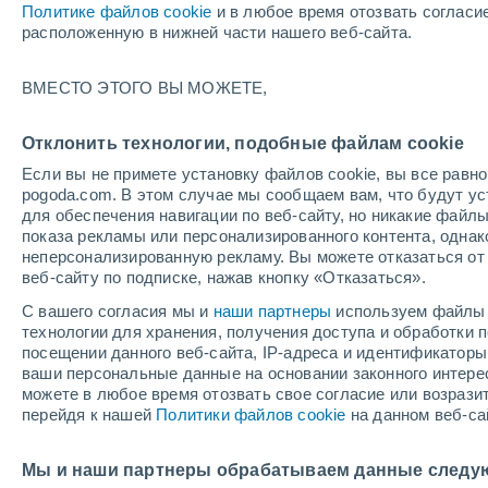
Политике файлов cookie
и в любое время отозвать согласи
+35°
расположенную в нижней части нашего веб-сайта.
ВМЕСТО ЭТОГО ВЫ МОЖЕТЕ,
восточн
По ощущениям +34°
2
-
8 м/с
Отклонить технологии, подобные файлам cookie
Если вы не примете установку файлов cookie, вы все рав
pogoda.com. В этом случае мы сообщаем вам, что будут у
Погода на 1 – 7 дней
Карта облачности
Дождево
для обеспечения навигации по веб-сайту, но никакие файлы
показа рекламы или персонализированного контента, одна
неперсонализированную рекламу. Вы можете отказаться от 
веб-сайту по подписке, нажав кнопку «Отказаться».
завтра
воскресенье
по
cегодня
С вашего согласия мы и
наши партнеры
используем файлы 
8 Авг.
9 Авг.
7 Авг.
технологии для хранения, получения доступа и обработки
посещении данного веб-сайта, IP-адреса и идентификатор
ваши персональные данные на основании законного интерес
можете в любое время отозвать свое согласие или возрази
30%
перейдя к нашей
Политики файлов cookie
на данном веб-са
0.2 мм
+33°
/
+23°
+31°
/
+24°
+
+36°
/
+24°
Мы и наши партнеры обрабатываем данные следу