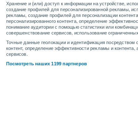
Хранение и (или) доступ к информации на устройстве, исп
5
-
12
м/с
5
-
11
м/с
7
-
12
м/с
создание профилей для персонализированной рекламы, ис
рекламы, создание профилей для персонализации контент
персонализированного контента, определение эффективнос
Погода в Перпиньяне cегодня
, 7 ав
понимание аудитории с помощью статистики или комбинаци
совершенствование сервисов, использование ограниченных
Облачно и ясно
+35°
17:00
Точные данные геолокации и идентификация посредством с
Ощущаемая т.
+34°
контент, определение эффективности рекламы и контента, 
сервисов.
Облачно и ясно
+35°
18:00
Посмотреть наших 1199 партнеров
Ощущаемая т.
+34°
Облачно и ясно
+34°
19:00
Ощущаемая т.
+34°
Облачно и ясно
+34°
20:00
Ощущаемая т.
+34°
Облачно и ясно
+32°
21:00
Ощущаемая т.
+33°