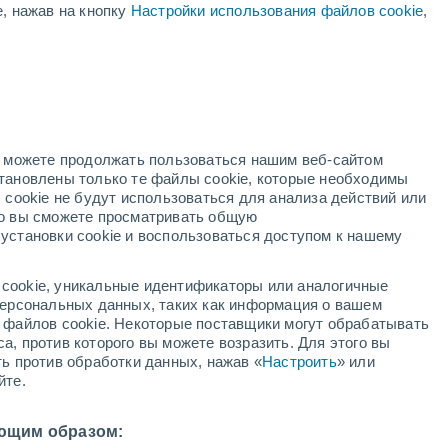
е, нажав на кнопку
Настройки использования файлов cookie
,
ый
но можете продолжать пользоваться нашим веб-сайтом
становлены только те файлы cookie, которые необходимы
й радар
Метеоспутники
Модели
 cookie не будут использоваться для анализа действий или
ко вы сможете просматривать общую
установки cookie и воспользоваться доступом к нашему
недельник
вторник
среда
четверг
cookie, уникальные идентификаторы или аналогичные
10 Авг.
11 Авг.
12 Авг.
13 Авг.
 персональных данных, таких как информация о вашем
ы файлов cookie. Некоторые поставщики могут обрабатывать
а, против которого вы можете возразить. Для этого вы
ть против обработки данных, нажав «
Настроить
» или
йте.
30°
/
+24°
+33°
/
+23°
+33°
/
+24°
+35°
/
+24°
ющим образом: