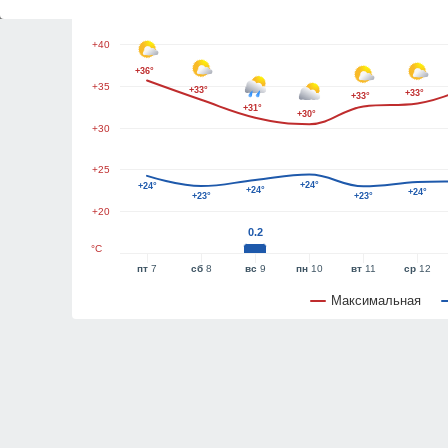
+45
+40
+36°
+35
+33°
+33°
+33°
+31°
+30°
+30
+25
+24°
+24°
+24°
+24°
+23°
+23°
+20
0.2
°C
пт
7
сб
8
вс
9
пн
10
вт
11
ср
12
Максимальная