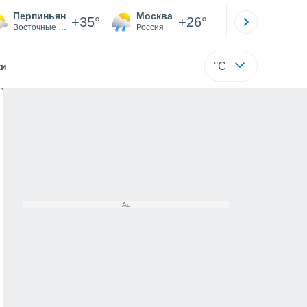
Перпиньян
Москва
Санкт-
+35°
+26°
Восточные Пиренеи
Россия
Са
°C
жи