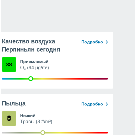
Качество воздуха
Подробно
Перпиньян сегодня
Приемлемый
38
O₃ (94 µg/m³)
Пыльца
Подробно
Низкий
Травы (8 #/m³)