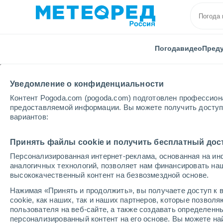
Погода
видео
Пред
Уведомление о конфиденциальности
Контент Pogoda.com (pogoda.com) подготовлен профессион
предоставляемой информации. Вы можете получить доступ 
вариантов:
Главная
Франция
Окситания
Восточные Пир
Принять файлы cookie и получить бесплатный дос
Персонализированная интернет-реклама, основанная на ин
Погода в Перпиньяне
аналогичных технологий, позволяет нам финансировать на
высококачественный контент на безвозмездной основе.
16:30
пятница
Нажимая «Принять и продолжить», вы получаете доступ к в
cookie, как наших, так и наших партнеров, которые позвол
пользователя на веб-сайте, а также создавать определенн
Облачно и ясно
персонализированный контент на его основе. Вы можете 