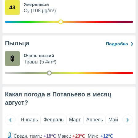
Умеренный
анного веб-
43
реса и
O₃ (108 µg/m³)
торы файлов
оторые
могут
ь ваши
е данные на
Пыльца
Подробно
аконного
ротив
Очень низкий
 можете
Травы (5 #/m³)
Для этого вы
бое время
ое согласие
ть против
анных,
роить
» или
Какая погода в Потапьево в месяц
ашей
август
?
йлов cookie
еб-сайте.
Январь
Февраль
Март
Апрель
Май
Июнь
 партнеры
ваем
ледующим
Средн. темп.:
+18°C
Макс.:
+23°C
Мин:
+12°C