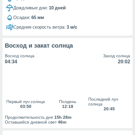
Дождливые дни:
10
дней
(или) доступ
и на
Осадки:
65 мм
ие
Средняя скорость ветра:
3 м/с
х данных
рекламы,
рофилей для
Восход и закат солнца
рованной
пользование
Восход солнца
Заход солнца
ля выбора
04:34
20:02
рованной
здание
ля
ции
спользование
ля выбора
Последний луч
рованного
Первый луч солнца
Полдень
солнца
03:50
12:18
пределение
20:45
сти
Продолжительность дня
15h 28m
ределение
Оставшийся дневной свет
46m
сти
онимание