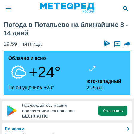
еля
Погода в Потапьево на ближайшие 8 -
ие о
14 дней
циальности
oda.com
19:59
пятница
...
)
Облачно и ясно
алами,
тировать
+24°
ество
яемой
юго-западный
. Вы можете
По ощущениям +23°
ступ к этому
2
5 м/с
используя
едующих
Наслаждайтесь нашим
приложением совершенно
Установить
БЕСПЛАТНО
файлы
олучить
й доступ
По часам