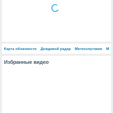
сервисов.
 наших 1199
неров
Карта облачности
Дождевой радар
Метеоспутники
Мо
Избранные видео