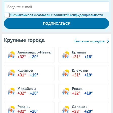
Я ознакомился и согласен с политикой конфиденциальности.
Крупные города
Больше городов
Александро-Невский
Ермишь
+32°
+20°
+31°
+18°
Касимов
Клекотки
+31°
+19°
+31°
+19°
Михайлов
Ряжск
+32°
+20°
+32°
+19°
Рязань
Сапожок
+32°
+20°
+33°
+20°