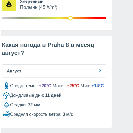
Умеренный
Полынь (45 #/m³)
Какая погода в Praha 8 в месяц
август
?
Август
Средн. темп.:
+20°C
Макс.:
+25°C
Мин:
+14°C
Дождливые дни:
11
дней
Осадки:
72 мм
Средняя скорость ветра:
3 м/с