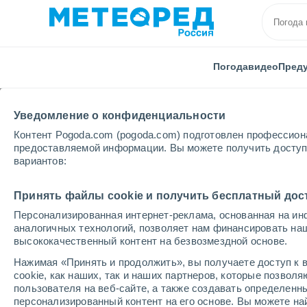
Погода
видео
Пред
Уведомление о конфиденциальности
Контент Pogoda.com (pogoda.com) подготовлен профессион
предоставляемой информации. Вы можете получить доступ 
вариантов:
Главная
Чешская республика
Столица Праги
Принять файлы cookie и получить бесплатный дос
Персонализированная интернет-реклама, основанная на ин
Погода в Praha 8
аналогичных технологий, позволяет нам финансировать на
высококачественный контент на безвозмездной основе.
11:32
четверг
Нажимая «Принять и продолжить», вы получаете доступ к в
cookie, как наших, так и наших партнеров, которые позвол
пользователя на веб-сайте, а также создавать определенн
Облачно и ясно
персонализированный контент на его основе. Вы можете 