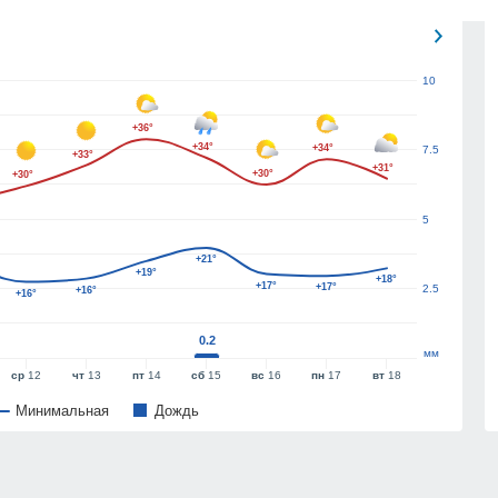
10
+36°
+34°
+34°
7.5
+33°
+31°
+30°
+30°
5
+21°
+19°
+18°
+17°
+17°
2.5
+16°
+16°
0.2
мм
ср
12
чт
13
пт
14
сб
15
вс
16
пн
17
вт
18
Минимальная
Дождь