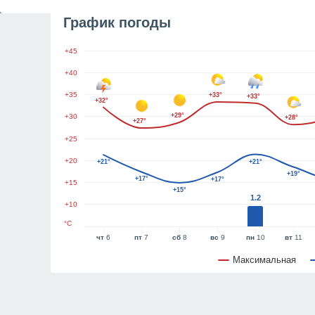
График погоды
+45
+40
+35
+33°
+33°
+32°
+29°
+30
+28°
+27°
+25
+20
+21°
+21°
+19°
+17°
+17°
+15
+15°
1.2
+10
°C
чт
6
пт
7
сб
8
вс
9
пн
10
вт
11
Максимальная