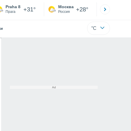
Praha 8
Москва
Санкт-
+31°
+28°
Прага
Россия
Са
°C
жи