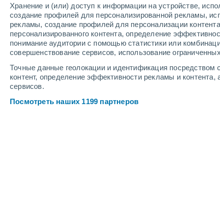
Хранение и (или) доступ к информации на устройстве, исп
4
-
9
м/с
3
-
8
м/с
2
5
-
11
м/с
создание профилей для персонализированной рекламы, ис
рекламы, создание профилей для персонализации контент
персонализированного контента, определение эффективнос
Погода в Praha 8 cегодня
, 6 августа
понимание аудитории с помощью статистики или комбинаци
совершенствование сервисов, использование ограниченных
Облачно и ясно
+31°
12:00
Точные данные геолокации и идентификация посредством с
Ощущаемая т.
+30
контент, определение эффективности рекламы и контента, 
сервисов.
Облачно и ясно
+32°
13:00
Посмотреть наших 1199 партнеров
Ощущаемая т.
+31
Переменная обла
+32°
14:00
Ощущаемая т.
+31
Переменная обла
+31°
15:00
Ощущаемая т.
+30
Переменная обла
+31°
16:00
Ощущаемая т.
+30