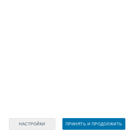
Лунный календарь
пн
вт
ср
чт
пт
сб
вс
6
7
8
9
10
11
12
13
14
15
16
17
18
19
НАСТРОЙКИ
ПРИНЯТЬ И ПРОДОЛЖИТЬ