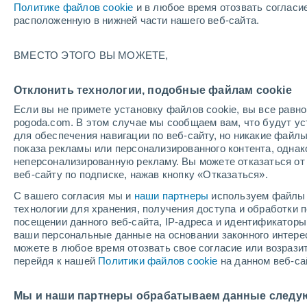
Политике файлов cookie
и в любое время отозвать согласи
+31°
расположенную в нижней части нашего веб-сайта.
ВМЕСТО ЭТОГО ВЫ МОЖЕТЕ,
UV
6 Выс
По ощущениям +30°
FPS
15-25
Отклонить технологии, подобные файлам cookie
Если вы не примете установку файлов cookie, вы все рав
pogoda.com. В этом случае мы сообщаем вам, что будут у
Погода на 1 – 7 дней
Карта облачности
Дождево
для обеспечения навигации по веб-сайту, но никакие файлы
показа рекламы или персонализированного контента, одна
неперсонализированную рекламу. Вы можете отказаться от 
веб-сайту по подписке, нажав кнопку «Отказаться».
завтра
суббота
вос
cегодня
С вашего согласия мы и
наши партнеры
используем файлы 
7 Авг.
8 Авг.
6 Авг.
технологии для хранения, получения доступа и обработки
посещении данного веб-сайта, IP-адреса и идентификатор
ваши персональные данные на основании законного интерес
можете в любое время отозвать свое согласие или возрази
60%
перейдя к нашей
Политики файлов cookie
на данном веб-са
1 мм
+27°
/
+17°
+29°
/
+15°
+3
+32°
/
+21°
Мы и наши партнеры обрабатываем данные следу