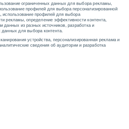
ользование ограниченных данных для выбора рекламы,
-
7
м/с
4
-
11
м/с
4
-
10
м/с
3
-
7
м/с
пользование профилей для выбора персонализированной
а, использование профилей для выбора
ти рекламы, определение эффективности контента,
и данных из разных источников, разработка и
 данных для выбора контента.
северо-западный
6 Высокий
канирования устройства, персонализированная реклама и
°
3
-
7 м/с
FPS:
15-25
аналитические сведения об аудитории и разработка
северо-западный
6 Высокий
°
3
-
8 м/с
FPS:
15-25
чность
северо-западный
5 Средний
°
3
-
8 м/с
FPS:
6-10
чность
северо-западный
4 Средний
°
3
-
8 м/с
FPS:
6-10
чность
северо-западный
4 Средний
°
3
-
8 м/с
FPS:
6-10