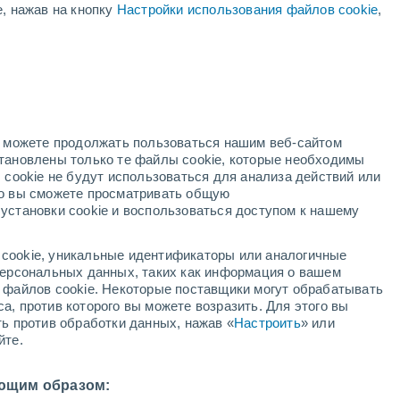
е, нажав на кнопку
Настройки использования файлов cookie
,
красное предупреждение
Экстремальное предупреждение о
высокая температура Praha 8
сегодня
окий
но можете продолжать пользоваться нашим веб-сайтом
становлены только те файлы cookie, которые необходимы
й радар
Метеоспутники
Модели
 cookie не будут использоваться для анализа действий или
ко вы сможете просматривать общую
установки cookie и воспользоваться доступом к нашему
кресенье
понедельник
вторник
среда
cookie, уникальные идентификаторы или аналогичные
9 Авг.
10 Авг.
11 Авг.
12 Авг.
 персональных данных, таких как информация о вашем
ы файлов cookie. Некоторые поставщики могут обрабатывать
а, против которого вы можете возразить. Для этого вы
ть против обработки данных, нажав «
Настроить
» или
70%
йте.
1.2 мм
3°
/
+17°
+33°
/
+21°
+28°
/
+19°
+30°
/
+16°
ющим образом: