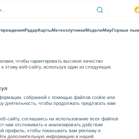
упреждения
Радар
Карты
Метеоспутники
Модели
Мир
Горные лы
алами, чтобы гарантировать высокое качество
к этому веб-сайту, используя один из следующих
Praha 8
туп
формации, собранной с помощью файлов cookie или
шу деятельность, чтобы продолжать предлагать вам
...
еб-сайту, соглашаясь на использование всех файлов
яют нам отслеживать и анализировать действия
По часам
ый профиль, чтобы показывать вам рекламу и
В ближайшие часы облачно
найти дополнительную информацию в нашей