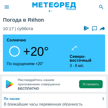
Погода в Réhon
ие о
циальности
10:17
суббота
...
oda.com
)
Солнечно
+20°
алами,
тировать
Северо-
ество
восточный
яемой
По ощущениям +20°
3
8 м/с
. Вы можете
ступ к этому
используя
едующих
Наслаждайтесь нашим
приложением совершенно
Установить
БЕСПЛАТНО
файлы
олучить
По часам
й доступ
В ближайшие часы переменная облачность