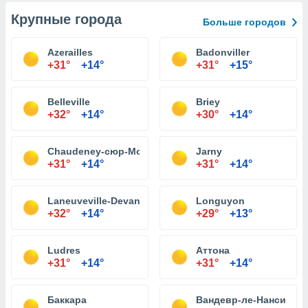
Крупные города
Больше городов
Azerailles
Badonviller
+31°
+14°
+31°
+15°
Belleville
Briey
+32°
+14°
+30°
+14°
Chaudeney-сюр-Мозель
Jarny
+31°
+14°
+31°
+14°
Laneuveville-Devant-Nancy
Longuyon
+32°
+14°
+29°
+13°
Ludres
Аттона
+31°
+14°
+31°
+14°
Баккара
Вандевр-ле-Нанси