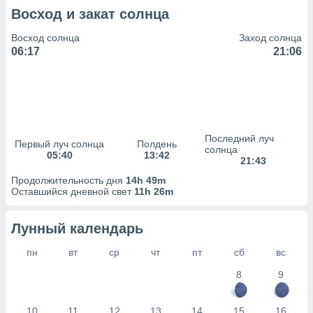
сервисов.
Восход и закат солнца
 наших 1199
неров
Восход солнца
Заход солнца
06:17
21:06
Последний луч
Первый луч солнца
Полдень
солнца
05:40
13:42
21:43
Продолжительность дня
14h 49m
Оставшийся дневной свет
11h 26m
Лунный календарь
пн
вт
ср
чт
пт
сб
вс
8
9
10
11
12
13
14
15
16