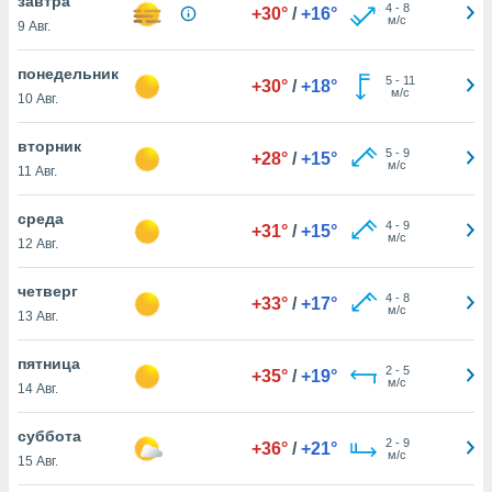
завтра
 и
4
-
8
+30°
/
+16°
м/с
9 Авг.
ть действия
я на веб-
же
понедельник
5
-
11
+30°
/
+18°
пределенный
м/с
10 Авг.
обы
вам рекламу
вторник
зированный
5
-
9
+28°
/
+15°
м/с
11 Авг.
го основе.
айти
ьную
среда
4
-
9
+31°
/
+15°
 в нашей
м/с
12 Авг.
йлов cookie
ремя
четверг
4
-
8
гласие,
+33°
/
+17°
м/с
13 Авг.
опку
спользования
 cookie
пятница
2
-
5
+35°
/
+19°
нную в
м/с
14 Авг.
и нашего
суббота
2
-
9
+36°
/
+21°
м/с
15 Авг.
ОГО ВЫ