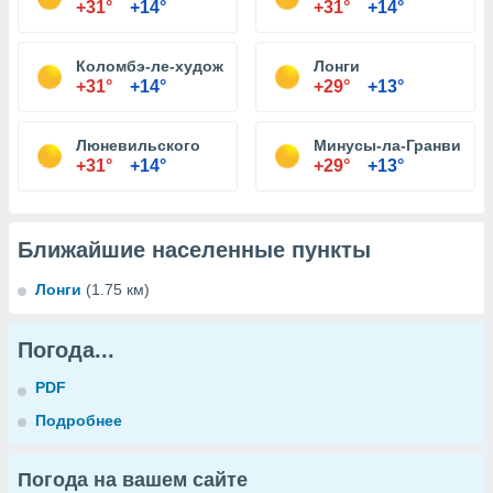
+31°
+14°
+31°
+14°
Коломбэ-ле-художественной
Лонги
+31°
+14°
+29°
+13°
Люневильского
Минусы-ла-Гранвиль
+31°
+14°
+29°
+13°
Ближайшие населенные пункты
Лонги
(1.75 км)
Погода...
PDF
Подробнее
Погода на вашем сайте