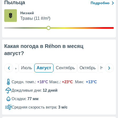
с помощью
Пыльца
Подробно
или
данных из
Низкий
чников,
Травы (11 #/m³)
и
вование
ие
х данных
Какая погода в Réhon в месяц
контента.
август
?
ные
и
ция
й
Июнь
Июль
Август
Сентябрь
Октябрь
Ноябрь
м
я
Средн. темп.:
+18°C
Макс.:
+23°C
Мин:
+13°C
рованная
нтент,
Дождливые дни:
12
дней
е
Осадки:
77 мм
сти рекламы
Средняя скорость ветра:
3 м/с
ие сведения
и и