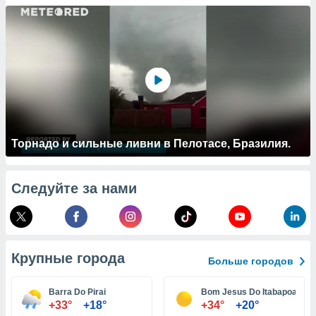
 и
ть действия
я на веб-
же
пределенный
обы
вам рекламу
зированный
го основе.
айти
ьную
Торнадо и сильные ливни в Пелотасе, Бразилия.
 в нашей
йлов cookie
ремя
Следуйте за нами
гласие,
опку
спользования
 cookie
нную в
Крупные города
и нашего
Больше городов
Barra Do Pirai
Bom Jesus Do Itabapoana
ОГО ВЫ
+33°
+18°
+34°
+20°