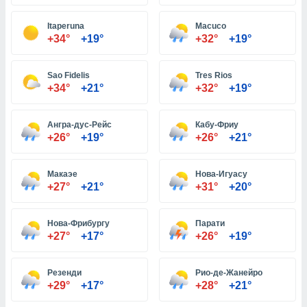
Itaperuna
Macuco
и,
+34°
+19°
+32°
+19°
 файлам
Sao Fidelis
Tres Rios
примете
+34°
+21°
+32°
+19°
айлов
се равно
должать
Ангра-дус-Рейс
Кабу-Фриу
ся нашим
+26°
+19°
+26°
+21°
pogoda.com.
ае мы
м, что
Макаэе
Нова-Игуасу
овлены
+27°
+21°
+31°
+20°
айлы cookie,
обходимы
Нова-Фрибургу
Парати
ения
+27°
+17°
+26°
+19°
 веб-сайту,
файлы cookie
пользоваться
Резенди
Рио-де-Жанейро
 действий
+29°
+17°
+28°
+21°
рекламы или
рованного