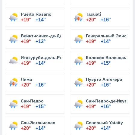
Puerto Rosario
Tacuatí
+19°
+14°
+20°
+16°
Вейнтисинко-де-Дисьембре
Генеральный Элисард
+19°
+13°
+19°
+14°
Итакуруби-дель-Росарио
Колония Волендам
+19°
+14°
+19°
+15°
Лима
Пуэрто Антекера
+20°
+16°
+20°
+16°
Сан-Педро
Сан-Педро-де-Икуама
+19°
+15°
+19°
+16°
Сан-Эстанислао
Северный Yataity
+20°
+14°
+20°
+14°