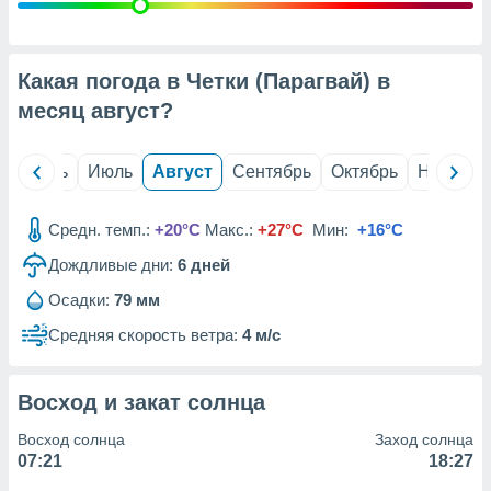
с помощью
или
данных из
чников,
Какая погода в Четки (Парагвай) в
и
вование
месяц
август
?
ие
х данных
й
Июнь
Июль
Август
Сентябрь
Октябрь
Ноябрь
контента.
ные
Средн. темп.:
+20°C
Макс.:
+27°C
Мин:
+16°C
и
Дождливые дни:
6
дней
ция
м
Осадки:
79 мм
я
Средняя скорость ветра:
4 м/с
рованная
нтент,
е
Восход и закат солнца
сти рекламы
Восход солнца
Заход солнца
ие сведения
07:21
18:27
и и