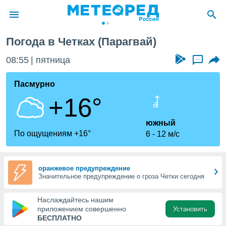
Погода в Четках (Парагвай)
ие о
циальности
08:55
пятница
...
oda.com
)
Пасмурно
+16°
алами,
тировать
ество
южный
яемой
По ощущениям +16°
6
12 м/с
. Вы можете
ступ к этому
используя
едующих
оранжевое предупреждение
Значительное предупреждение о гроза Четки сегодня
файлы
Наслаждайтесь нашим
олучить
приложением совершенно
Установить
й доступ
БЕСПЛАТНО