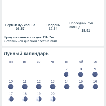
сервисов.
 наших 1199
неров
Последний луч
Первый луч солнца
Полдень
солнца
06:57
12:54
18:51
Продолжительность дня
11h 7m
Оставшийся дневной свет
9h 56m
Лунный календарь
пн
вт
ср
чт
пт
сб
вс
7
8
9
10
11
12
13
14
15
16
17
18
19
20