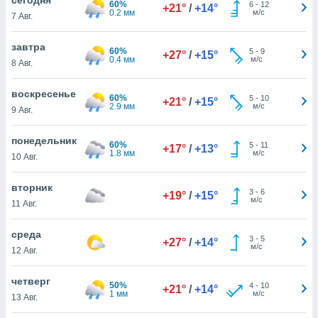
60%
 и
6
-
12
+21°
/
+14°
0.2 мм
м/с
7 Авг.
ть действия
я на веб-
же
завтра
60%
5
-
9
+27°
/
+15°
пределенный
0.4 мм
м/с
8 Авг.
обы
вам рекламу
воскресенье
60%
5
-
10
зированный
+21°
/
+15°
2.9 мм
м/с
9 Авг.
го основе.
айти
ьную
понедельник
60%
5
-
11
+17°
/
+13°
 в нашей
1.8 мм
м/с
10 Авг.
йлов cookie
ремя
вторник
3
-
6
гласие,
+19°
/
+15°
м/с
11 Авг.
опку
спользования
среда
 cookie
3
-
5
+27°
/
+14°
м/с
нную в
12 Авг.
и нашего
четверг
50%
4
-
10
+21°
/
+14°
1 мм
м/с
13 Авг.
ОГО ВЫ