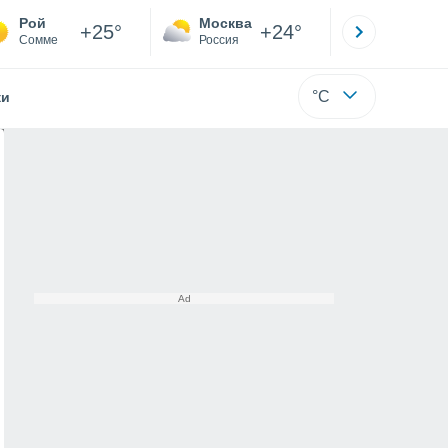
Рой
Москва
Санкт-
+25°
+24°
Сомме
Россия
Са
°C
жи