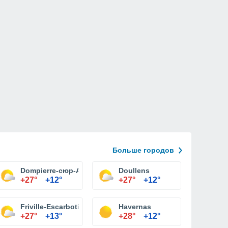
Больше городов
Dompierre-сюр-Authie
Doullens
+27°
+12°
+27°
+12°
Friville-Escarbotin
Havernas
+27°
+13°
+28°
+12°