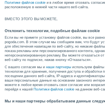
Политике файлов cookie
и в любое время отозвать согласи
+25°
расположенную в нижней части нашего веб-сайта.
ВМЕСТО ЭТОГО ВЫ МОЖЕТЕ,
восточн
По ощущениям +26°
3
-
6 м/с
Отклонить технологии, подобные файлам cookie
Если вы не примете установку файлов cookie, вы все рав
pogoda.com. В этом случае мы сообщаем вам, что будут у
Погода на 1 – 7 дней
Карта облачности
Дождево
для обеспечения навигации по веб-сайту, но никакие файлы
показа рекламы или персонализированного контента, одна
неперсонализированную рекламу. Вы можете отказаться от 
веб-сайту по подписке, нажав кнопку «Отказаться».
завтра
понедельник
cегодня
С вашего согласия мы и
наши партнеры
используем файлы 
9 Авг.
10 Авг.
8 Авг.
технологии для хранения, получения доступа и обработки
посещении данного веб-сайта, IP-адреса и идентификатор
ваши персональные данные на основании законного интерес
можете в любое время отозвать свое согласие или возрази
перейдя к нашей
Политики файлов cookie
на данном веб-са
+28°
/
+15°
+26°
/
+16°
+
+25°
/
+12°
Мы и наши партнеры обрабатываем данные следу