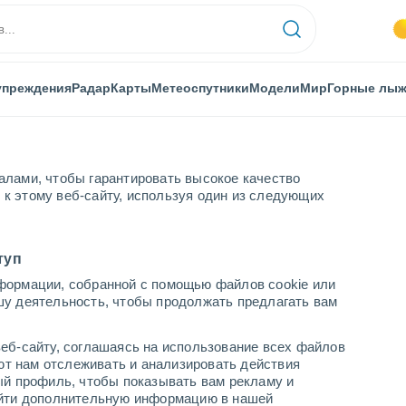
упреждения
Радар
Карты
Метеоспутники
Модели
Мир
Горные лы
алами, чтобы гарантировать высокое качество
к этому веб-сайту, используя один из следующих
й
туп
формации, собранной с помощью файлов cookie или
шу деятельность, чтобы продолжать предлагать вам
...
еб-сайту, соглашаясь на использование всех файлов
яют нам отслеживать и анализировать действия
По часам
ый профиль, чтобы показывать вам рекламу и
В ближайшие часы переменная
найти дополнительную информацию в нашей
облачность