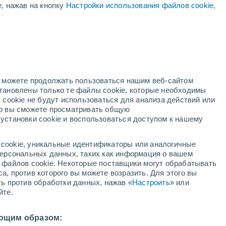
е, нажав на кнопку
Настройки использования файлов cookie
,
ый
но можете продолжать пользоваться нашим веб-сайтом
становлены только те файлы cookie, которые необходимы
й радар
Метеоспутники
Модели
 cookie не будут использоваться для анализа действий или
ко вы сможете просматривать общую
установки cookie и воспользоваться доступом к нашему
вторник
среда
четверг
пятница
cookie, уникальные идентификаторы или аналогичные
11 Авг.
12 Авг.
13 Авг.
14 Авг.
 персональных данных, таких как информация о вашем
ы файлов cookie. Некоторые поставщики могут обрабатывать
а, против которого вы можете возразить. Для этого вы
ть против обработки данных, нажав «
Настроить
» или
йте.
25°
/
+14°
+29°
/
+16°
+31°
/
+18°
+32°
/
+18°
ющим образом: