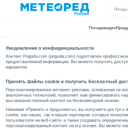
Погода
видео
Пред
Уведомление о конфиденциальности
Контент Pogoda.com (pogoda.com) подготовлен профессион
предоставляемой информации. Вы можете получить доступ 
вариантов:
Главная
Франция
О-де-Франс
Сомме
Ро
Принять файлы cookie и получить бесплатный дос
Персонализированная интернет-реклама, основанная на ин
Погода в Рое
аналогичных технологий, позволяет нам финансировать на
высококачественный контент на безвозмездной основе.
15:45
суббота
Нажимая «Принять и продолжить», вы получаете доступ к в
cookie, как наших, так и наших партнеров, которые позвол
пользователя на веб-сайте, а также создавать определенн
Солнечно
персонализированный контент на его основе. Вы можете 