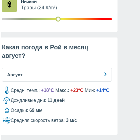
Низкий
Травы (24 #/m³)
Какая погода в Рой в месяц
август
?
Август
Средн. темп.:
+18°C
Макс.:
+23°C
Мин:
+14°C
Дождливые дни:
11
дней
Осадки:
69 мм
Средняя скорость ветра:
3 м/с