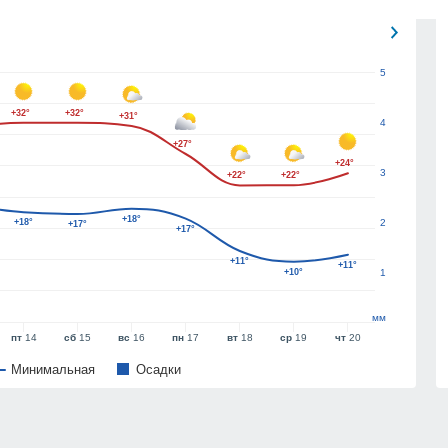
5
+32°
+32°
+31°
4
+27°
+24°
3
+22°
+22°
+18°
+18°
2
+17°
+17°
+11°
+11°
+10°
1
мм
пт
14
сб
15
вс
16
пн
17
вт
18
ср
19
чт
20
Минимальная
Oсадки