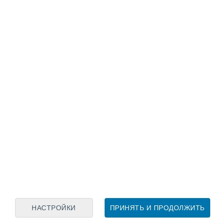
Лунный календарь
пн
вт
ср
чт
пт
сб
вс
8
9
10
11
12
13
14
15
16
17
18
19
20
21
НАСТРОЙКИ
ПРИНЯТЬ И ПРОДОЛЖИТЬ