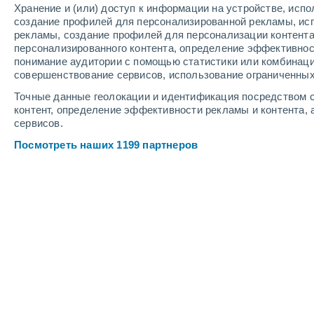
Хранение и (или) доступ к информации на устройстве, исп
4
-
9
м/с
5
-
11
м/с
3
-
7
м/с
создание профилей для персонализированной рекламы, ис
рекламы, создание профилей для персонализации контент
персонализированного контента, определение эффективнос
Погода в Рое cегодня
, 8 августа
понимание аудитории с помощью статистики или комбинаци
совершенствование сервисов, использование ограниченных
Солнечно
+25°
16:00
Точные данные геолокации и идентификация посредством с
Ощущаемая т.
+26°
контент, определение эффективности рекламы и контента, 
сервисов.
Солнечно
+25°
17:00
Посмотреть наших 1199 партнеров
Ощущаемая т.
+26°
Облачно и ясно
+25°
18:00
Ощущаемая т.
+26°
Облачно и ясно
+25°
19:00
Ощущаемая т.
+25°
Солнечно
+24°
20:00
Ощущаемая т.
+25°