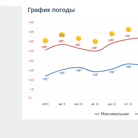
График погоды
+40
+35
+31°
+29°
+30
+28°
+26°
+25°
+25°
+25
+20
+18°
+15
+16°
+16°
+15°
+14°
+12°
+10
+5
°C
сб
8
вс
9
пн
10
вт
11
ср
12
чт
13
Максимальная