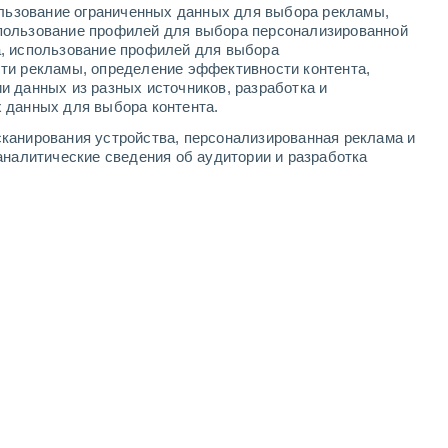
ользование ограниченных данных для выбора рекламы,
5
-
10
м/с
4
-
9
м/с
3
-
6
м/с
3
-
7
м/с
пользование профилей для выбора персонализированной
а, использование профилей для выбора
ти рекламы, определение эффективности контента,
и данных из разных источников, разработка и
 данных для выбора контента.
восточный
5 Средний
канирования устройства, персонализированная реклама и
3
-
6 м/с
FPS:
6-10
аналитические сведения об аудитории и разработка
юго-восточный
3 Средний
2
-
6 м/с
FPS:
6-10
восточный
2 Низкий
2
-
6 м/с
FPS:
нет
восточный
1 Низкий
2
-
5 м/с
FPS:
нет
восточный
0 Низкий
1
-
4 м/с
FPS:
нет