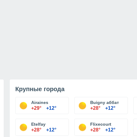
Крупные города
Airaines
Buigny аббат
+29°
+12°
+28°
+12°
Etelfay
Flixecourt
+28°
+12°
+28°
+12°