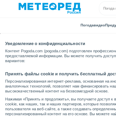
Погода
видео
Пред
Уведомление о конфиденциальности
Контент Pogoda.com (pogoda.com) подготовлен профессион
предоставляемой информации. Вы можете получить доступ 
вариантов:
Главная
Тамбовская области
Рымарево
Принять файлы cookie и получить бесплатный дос
Персонализированная интернет-реклама, основанная на ин
Погода в Рымарево
аналогичных технологий, позволяет нам финансировать на
высококачественный контент на безвозмездной основе.
14:13
четверг
Нажимая «Принять и продолжить», вы получаете доступ к в
cookie, как наших, так и наших партнеров, которые позвол
пользователя на веб-сайте, а также создавать определенн
Облачно и ясно
персонализированный контент на его основе. Вы можете 