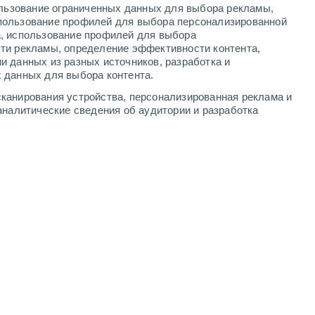
ользование ограниченных данных для выбора рекламы,
-
9
м/с
5
-
11
м/с
3
-
6
м/с
4
-
10
м/с
пользование профилей для выбора персонализированной
а, использование профилей для выбора
ти рекламы, определение эффективности контента,
ста
и данных из разных источников, разработка и
 данных для выбора контента.
западный
5 Средний
канирования устройства, персонализированная реклама и
°
3
-
8 м/с
FPS:
6-10
аналитические сведения об аудитории и разработка
ь
западный
4 Средний
°
3
-
8 м/с
FPS:
6-10
ь
западный
2 Низкий
°
3
-
8 м/с
FPS:
нет
западный
1 Низкий
°
2
-
8 м/с
FPS:
нет
северо-западный
0 Низкий
°
6
-
10 м/с
FPS:
нет