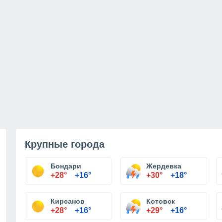
Крупные города
Бондари
Жердевка
+28°
+16°
+30°
+18°
Кирсанов
Котовск
+28°
+16°
+29°
+16°