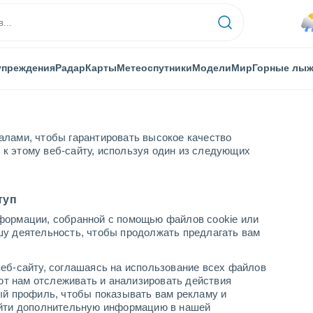
упреждения
Радар
Карты
Метеоспутники
Модели
Мир
Горные лы
алами, чтобы гарантировать высокое качество
к этому веб-сайту, используя один из следующих
туп
формации, собранной с помощью файлов cookie или
шу деятельность, чтобы продолжать предлагать вам
...
еб-сайту, соглашаясь на использование всех файлов
яют нам отслеживать и анализировать действия
По часам
ый профиль, чтобы показывать вам рекламу и
В ближайшие часы моросящий
найти дополнительную информацию в нашей
дождь