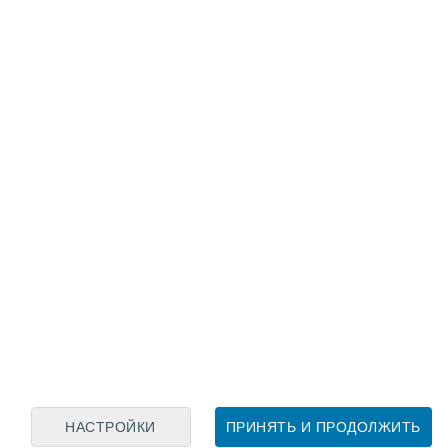
Лунный календарь
пн
вт
ср
чт
пт
сб
вс
6
7
8
9
10
11
12
13
14
15
16
17
18
19
НАСТРОЙКИ
ПРИНЯТЬ И ПРОДОЛЖИТЬ