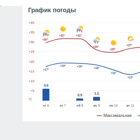
График погоды
+40
+35
+32°
+32°
+30°
+30
+27°
+26°
+25°
+25
+20
+19°
+19°
+18°
+17°
+15
+16°
+13°
+10
4.6
+5
1.5
0.9
°C
чт
6
пт
7
сб
8
вс
9
пн
10
вт
11
Максимальная