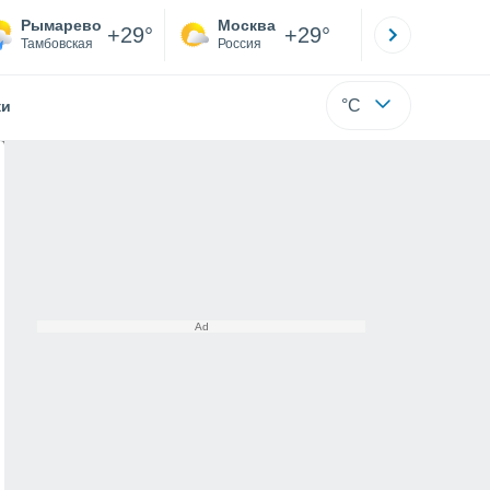
Рымарево
Москва
Санкт-
+29°
+29°
Тамбовская
Россия
Са
°C
жи