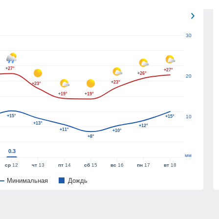
30
+27°
+27°
+26°
20
+23°
+23°
+19°
+19°
+15°
+15°
10
+13°
+12°
+11°
+10°
+8°
0.3
мм
ср
12
чт
13
пт
14
сб
15
вс
16
пн
17
вт
18
Минимальная
Дождь