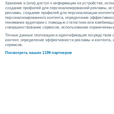
Хранение и (или) доступ к информации на устройстве, исп
3
-
7
м/с
8
-
16
м/с
5
6
-
11
м/с
создание профилей для персонализированной рекламы, ис
рекламы, создание профилей для персонализации контент
персонализированного контента, определение эффективнос
Погода в Рымарево cегодня
, 6 авгу
понимание аудитории с помощью статистики или комбинаци
совершенствование сервисов, использование ограниченных
Облачно и ясно
+29°
14:00
Точные данные геолокации и идентификация посредством с
Ощущаемая т.
+31
контент, определение эффективности рекламы и контента, 
сервисов.
Небольшой дожд
30%
+29°
15:00
Посмотреть наших 1199 партнеров
0.1 мм
Ощущаемая т.
+31
Небольшой дожд
30%
+28°
16:00
0.1 мм
Ощущаемая т.
+30
Буря
50%
+27°
17:00
1.1 мм
Ощущаемая т.
+28
Буря
40%
+23°
18:00
1.7 мм
Ощущаемая т.
+22