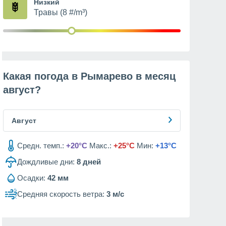
Низкий
Травы (8 #/m³)
Какая погода в Рымарево в месяц
август
?
Август
Средн. темп.:
+20°C
Макс.:
+25°C
Мин:
+13°C
Дождливые дни:
8
дней
Осадки:
42 мм
Средняя скорость ветра:
3 м/с