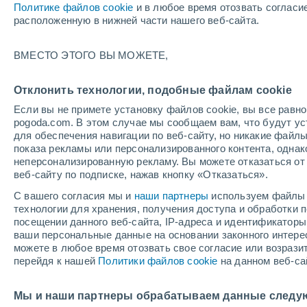
Политике файлов cookie
и в любое время отозвать согласи
+29°
расположенную в нижней части нашего веб-сайта.
ВМЕСТО ЭТОГО ВЫ МОЖЕТЕ,
западны
По ощущениям +31°
3
-
8 м/с
Отклонить технологии, подобные файлам cookie
Если вы не примете установку файлов cookie, вы все рав
pogoda.com. В этом случае мы сообщаем вам, что будут у
Погода на 1 – 7 дней
Карта дождей
Дождевой р
для обеспечения навигации по веб-сайту, но никакие файлы
показа рекламы или персонализированного контента, одна
неперсонализированную рекламу. Вы можете отказаться от 
веб-сайту по подписке, нажав кнопку «Отказаться».
завтра
суббота
вос
cегодня
С вашего согласия мы и
наши партнеры
используем файлы 
7 Авг.
8 Авг.
6 Авг.
технологии для хранения, получения доступа и обработки
посещении данного веб-сайта, IP-адреса и идентификатор
ваши персональные данные на основании законного интерес
можете в любое время отозвать свое согласие или возрази
70%
70%
перейдя к нашей
Политики файлов cookie
на данном веб-са
0.9 мм
4.6 мм
+32°
/
+19°
+32°
/
+19°
+2
+30°
/
+17°
Мы и наши партнеры обрабатываем данные следу