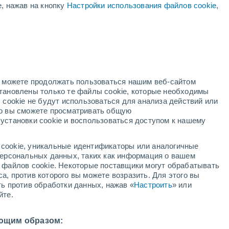
е, нажав на кнопку
Настройки использования файлов cookie
,
й
но можете продолжать пользоваться нашим веб-сайтом
становлены только те файлы cookie, которые необходимы
адар
Метеоспутники
Модели
 cookie не будут использоваться для анализа действий или
ко вы сможете просматривать общую
установки cookie и воспользоваться доступом к нашему
кресенье
понедельник
вторник
среда
cookie, уникальные идентификаторы или аналогичные
9 Авг.
10 Авг.
11 Авг.
12 Авг.
 персональных данных, таких как информация о вашем
ы файлов cookie. Некоторые поставщики могут обрабатывать
а, против которого вы можете возразить. Для этого вы
ть против обработки данных, нажав «
Настроить
» или
80%
50%
йте.
1.5 мм
0.3 мм
6°
/
+18°
+25°
/
+16°
+27°
/
+13°
+27°
/
+15°
ющим образом: