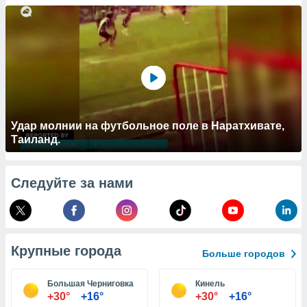
 и
ть действия
я на веб-
же
пределенный
обы
вам рекламу
зированный
го основе.
айти
Удар молнии на футбольное поле в Наратхивате,
ьную
Таиланд.
 в нашей
йлов cookie
ремя
Следуйте за нами
гласие,
опку
спользования
 cookie
нную в
Крупные города
и нашего
Больше городов
Большая Черниговка
Кинель
ОГО ВЫ
+30°
+16°
+30°
+16°