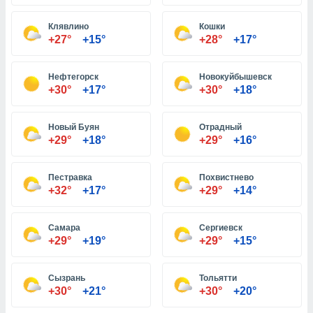
Клявлино
Кошки
и,
+27°
+15°
+28°
+17°
 файлам
Нефтегорск
Новокуйбышевск
примете
+30°
+17°
+30°
+18°
айлов
се равно
должать
Новый Буян
Отрадный
ся нашим
+29°
+18°
+29°
+16°
pogoda.com.
ае мы
м, что
Пестравка
Похвистнево
овлены
+32°
+17°
+29°
+14°
айлы cookie,
обходимы
Самара
Сергиевск
ения
+29°
+19°
+29°
+15°
 веб-сайту,
файлы cookie
пользоваться
Сызрань
Тольятти
 действий
+30°
+21°
+30°
+20°
рекламы или
рованного