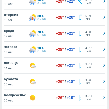
+29°
/
+21°
 и
3.3 мм
м/с
10 Авг.
ть действия
я на веб-
вторник
же
80%
5
-
9
+28°
/
+20°
8.2 мм
м/с
пределенный
11 Авг.
обы
вам рекламу
среда
70%
4
-
8
+28°
/
+21°
зированный
0.9 мм
м/с
12 Авг.
го основе.
айти
четверг
ьную
90%
4
-
10
+28°
/
+21°
3.1 мм
м/с
13 Авг.
 в нашей
йлов cookie
ремя
пятница
5
-
11
+26°
/
+21°
гласие,
м/с
14 Авг.
опку
спользования
суббота
 cookie
3
-
8
+26°
/
+18°
м/с
15 Авг.
нную в
и нашего
воскресенье
5
-
11
+26°
/
+19°
м/с
16 Авг.
ОГО ВЫ