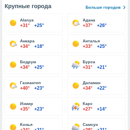
Крупные города
Больше городов
Alanya
Адана
+31°
+25°
+37°
+26°
Анкара
Анталья
+34°
+18°
+33°
+25°
Бодрум
Бурса
+34°
+25°
+31°
+21°
Газиантеп
Даламан
+40°
+23°
+34°
+22°
Измир
Карс
+35°
+23°
+27°
+14°
Конья
Самсун
+34°
+21°
+28°
+21°