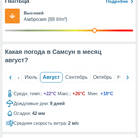
Пыльца
с помощью
Подробно
или
данных из
Высокий
чников,
Амброзия (88 #/m³)
и
вование
ие
х данных
Какая погода в Самсун в месяц
контента.
август
?
ные
и
ция
й
Июнь
Июль
Август
Сентябрь
Октябрь
Ноябрь
м
я
Средн. темп.:
+22°C
Макс.:
+26°C
Мин:
+18°C
рованная
Дождливые дни:
9
дней
нтент,
е
Осадки:
42 мм
сти рекламы
Средняя скорость ветра:
2 м/с
ие сведения
и и