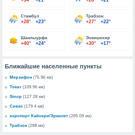
Стамбул
Трабзон
+28°
+23°
+27°
+22°
Шанлыурфа
Эскишехир
+40°
+24°
+30°
+17°
Ближайшие населенные пункты
Мерзифон
(75.96 км)
Токат
(109.96 км)
Sinop
(127.28 км)
Сивас
(179.4 км)
аэропорт Кайсери/Эркилет
(285.09 км)
Трабзон
(288 км)