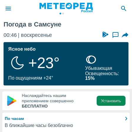
Погода в Самсуне
ие о
циальности
00:46
воскресенье
...
oda.com
)
Ясное небо
+23°
алами,
тировать
Убывающая
ество
Освещенность:
яемой
По ощущениям +24°
15%
. Вы можете
ступ к этому
используя
Наслаждайтесь нашим
едующих
приложением совершенно
Установить
БЕСПЛАТНО
файлы
По часам
олучить
В ближайшие часы безоблачно
й доступ