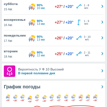
днако вы
суббота
90%
1
-
8
+27°
/
+20°
сматривать
10 мм
м/с
15 Авг.
изированную
воскресенье
90%
1
-
9
 можете
+27°
/
+20°
13 мм
м/с
16 Авг.
от установки
ться
понедельник
90%
3
-
10
+26°
/
+20°
нашему веб-
13 мм
м/с
17 Авг.
дписке,
у
вторник
90%
2
-
11
».
+25°
/
+20°
12 мм
м/с
18 Авг.
гласия мы и
ры
Вероятность У Ф 10 Высокий
 файлы
В первой половине дня
кальные
торы или
 технологии
График погоды
я,
оступа и
ерсональных
+25°
+26°
+27°
+27°
+27°
+26°
+27°
+27°
+27°
+26°
+25°
их как
+25°
+24°
 о вашем