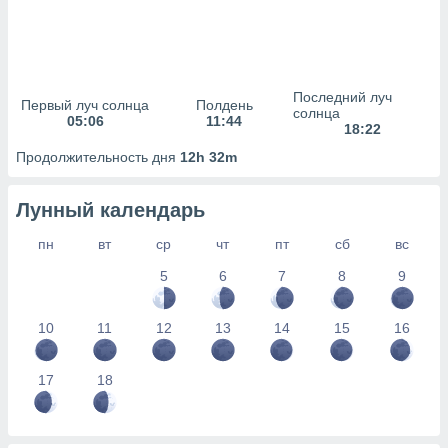
сервисов.
 наших 1199
неров
Последний луч
Первый луч солнца
Полдень
солнца
05:06
11:44
18:22
Продолжительность дня
12h 32m
Лунный календарь
пн
вт
ср
чт
пт
сб
вс
5
6
7
8
9
10
11
12
13
14
15
16
17
18