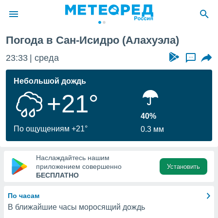
Погода в Сан-Исидро (Алахуэла)
ие о
циальности
23:33
среда
...
oda.com
)
Небольшой дождь
+21°
алами,
тировать
ество
40%
яемой
По ощущениям +21°
0.3 мм
. Вы можете
ступ к этому
используя
Наслаждайтесь нашим
едующих
приложением совершенно
Установить
БЕСПЛАТНО
файлы
По часам
олучить
В ближайшие часы моросящий дождь
й доступ