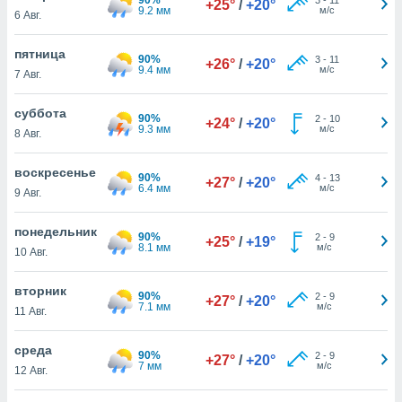
+25°
/
+20°
 и
9.2 мм
м/с
6 Авг.
ть действия
я на веб-
пятница
же
90%
3
-
11
+26°
/
+20°
9.4 мм
м/с
пределенный
7 Авг.
обы
вам рекламу
суббота
90%
2
-
10
+24°
/
+20°
зированный
9.3 мм
м/с
8 Авг.
го основе.
айти
воскресенье
ьную
90%
4
-
13
+27°
/
+20°
6.4 мм
м/с
9 Авг.
 в нашей
йлов cookie
ремя
понедельник
90%
2
-
9
+25°
/
+19°
гласие,
8.1 мм
м/с
10 Авг.
опку
спользования
вторник
 cookie
90%
2
-
9
+27°
/
+20°
7.1 мм
м/с
11 Авг.
нную в
и нашего
среда
90%
2
-
9
+27°
/
+20°
7 мм
м/с
12 Авг.
ОГО ВЫ