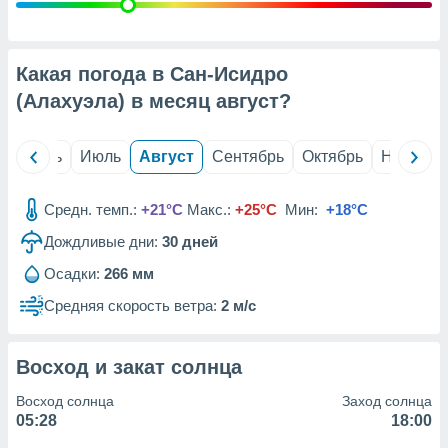
с помощью
или
данных из
чников,
Какая погода в Сан-Исидро
и
вование
(Алахуэла) в месяц
август
?
ие
х данных
й
Июнь
Июль
Август
Сентябрь
Октябрь
Ноябрь
контента.
ные
Средн. темп.:
+21°C
Макс.:
+25°C
Мин:
+18°C
и
Дождливые дни:
30
дней
ция
м
Осадки:
266 мм
я
Средняя скорость ветра:
2 м/с
рованная
нтент,
е
Восход и закат солнца
сти рекламы
Восход солнца
Заход солнца
ие сведения
05:28
18:00
и и