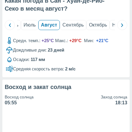
Какая погода в Сан - Хуан-де-Рио-
с помощью
или
Секо в месяц
август
?
данных из
чников,
и
й
Июнь
Июль
Август
Сентябрь
Октябрь
Ноябрь
вование
ие
Средн. темп.:
+25°C
Макс.:
+29°C
Мин:
+21°C
х данных
Дождливые дни:
23
дней
контента.
Осадки:
117 мм
ные
и
Средняя скорость ветра:
2 м/с
ция
м
я
Восход и закат солнца
рованная
Восход солнца
Заход солнца
нтент,
05:55
18:13
е
сти рекламы
ие сведения
и и