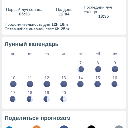
сервисов.
Последний луч
Первый луч солнца
Полдень
 наших 1199
солнца
05:33
12:04
неров
18:35
Продолжительность дня
12h 18m
Оставшийся дневной свет
6h 25m
Лунный календарь
пн
вт
ср
чт
пт
сб
вс
7
8
9
10
11
12
13
14
15
16
17
18
19
20
Поделиться прогнозом