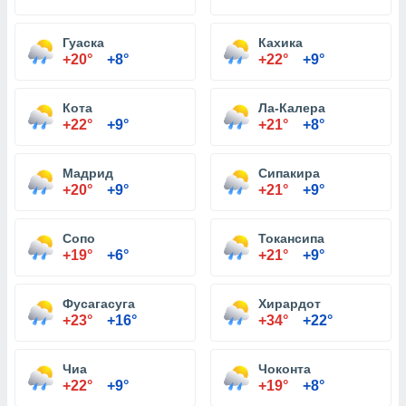
Гуаска
Кахика
+20°
+8°
+22°
+9°
Кота
Ла-Калера
+22°
+9°
+21°
+8°
Мадрид
Сипакира
+20°
+9°
+21°
+9°
Сопо
Токансипа
+19°
+6°
+21°
+9°
Фусагасуга
Хирардот
+23°
+16°
+34°
+22°
Чиа
Чоконта
+22°
+9°
+19°
+8°