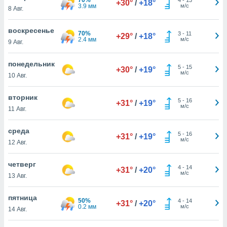
+30°
/
+18°
 и
3.9 мм
м/с
8 Авг.
ть действия
я на веб-
воскресенье
же
70%
3
-
11
+29°
/
+18°
2.4 мм
м/с
пределенный
9 Авг.
обы
вам рекламу
понедельник
5
-
15
+30°
/
+19°
зированный
м/с
10 Авг.
го основе.
айти
вторник
ьную
5
-
16
+31°
/
+19°
м/с
11 Авг.
 в нашей
йлов cookie
ремя
среда
5
-
16
+31°
/
+19°
гласие,
м/с
12 Авг.
опку
спользования
четверг
 cookie
4
-
14
+31°
/
+20°
м/с
13 Авг.
нную в
и нашего
пятница
50%
4
-
14
+31°
/
+20°
0.2 мм
м/с
14 Авг.
ОГО ВЫ