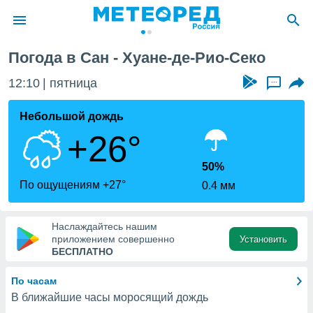
ко
Погода в Сан - Хуане-де-Рио-Секо
ие о
циальности
12:10
пятница
...
oda.com
)
Небольшой дождь
+26°
алами,
тировать
ество
50%
яемой
По ощущениям +27°
0.4 мм
. Вы можете
ступ к этому
используя
Наслаждайтесь нашим
едующих
приложением совершенно
Установить
БЕСПЛАТНО
файлы
По часам
олучить
В ближайшие часы моросящий дождь
й доступ