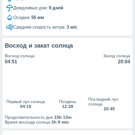
Дождливые дни:
9
дней
(или) доступ
и на
Осадки:
55 мм
ие
Средняя скорость ветра:
3 м/с
х данных
рекламы,
рофилей для
Восход и закат солнца
рованной
пользование
Восход солнца
Заход солнца
ля выбора
04:51
20:04
рованной
здание
ля
ции
спользование
ля выбора
Последний луч
рованного
Первый луч солнца
Полдень
солнца
04:10
12:28
пределение
20:45
сти
Продолжительность дня
15h 13m
ределение
Время восхода солнца
2h 9 min
сти
онимание