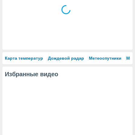
сервисов.
 наших 1199
неров
Карта температур
Дождевой радар
Метеоспутники
Мод
Избранные видео