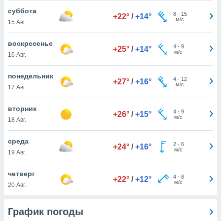
 и
суббота
ть действия
8
-
15
+22°
/
+14°
м/с
я на веб-
15 Авг.
же
пределенный
воскресенье
4
-
9
+25°
/
+14°
обы
м/с
16 Авг.
вам рекламу
зированный
понедельник
го основе.
4
-
12
+27°
/
+16°
м/с
17 Авг.
айти
ьную
 в нашей
вторник
4
-
9
+26°
/
+15°
йлов cookie
м/с
18 Авг.
ремя
гласие,
среда
опку
2
-
6
+24°
/
+16°
м/с
19 Авг.
спользования
 cookie
нную в
четверг
4
-
8
+22°
/
+12°
и нашего
м/с
20 Авг.
ОГО ВЫ
График погоды