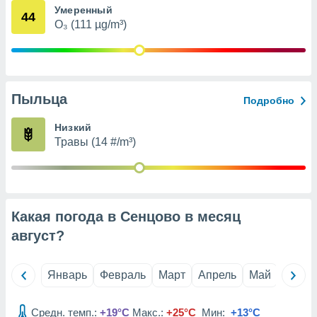
Умеренный
анного веб-
44
реса и
O₃ (111 µg/m³)
торы файлов
оторые
могут
ь ваши
е данные на
Пыльца
Подробно
аконного
ротив
Низкий
 можете
Травы (14 #/m³)
Для этого вы
бое время
ое согласие
ть против
анных,
роить
» или
Какая погода в Сенцово в месяц
ашей
август
?
йлов cookie
еб-сайте.
Январь
Февраль
Март
Апрель
Май
Июнь
 партнеры
ваем
ледующим
Средн. темп.:
+19°C
Макс.:
+25°C
Мин:
+13°C