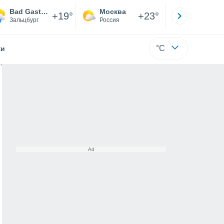
Bad Gastein - Graukogel
Москва
Санкт-
+19°
+23°
Зальцбург
Россия
Са
°C
жи