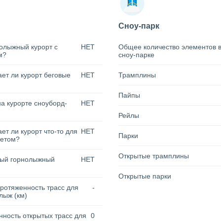
Сноу-парк
олыжный курорт с
НЕТ
Общее количество элементов 
м?
сноу-парке
ет ли курорт беговые
НЕТ
Трамплины
Пайпы
на курорте сноуборд-
НЕТ
Рейлы
ет ли курорт что-то для
НЕТ
Парки
летом?
Открытые трамплины
тый горнолыжный
НЕТ
Открытые парки
ротяженность трасс для
-
лыж (км)
ность открытых трасс для
0