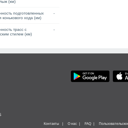
лыж (км)
нность подготовленных
-
я конькового хода (км)
ность трасс с
-
ским стилем (км)
S
Контакты
О нас
FAQ
Пользовательско