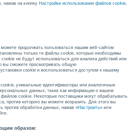
е, нажав на кнопку
Настройки использования файлов cookie
,
+27°
/
+16°
+21°
/
+15°
+24°
/
+13°
но можете продолжать пользоваться нашим веб-сайтом
Состояние снега
становлены только те файлы cookie, которые необходимы
 cookie не будут использоваться для анализа действий или
ко вы сможете просматривать общую
Глубина снега у подножья
-
установки cookie и воспользоваться доступом к нашему
Глубина снега на вершине
-
cookie, уникальные идентификаторы или аналогичные
 персональных данных, таких как информация о вашем
Тип покрытия у подножья склона
-
ы файлов cookie. Некоторые поставщики могут обрабатывать
а, против которого вы можете возразить. Для этого вы
Тип покрытия на вершине склона
-
ть против обработки данных, нажав «
Настроить
» или
йте.
ющим образом: