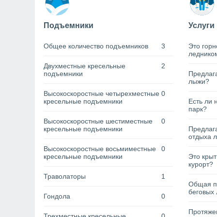
Подъемники
Услуги
Общее количество подъемников
3
Это горн
леднико
Двухместные кресельные
2
подъемники
Предлага
лыжи?
Высокоскоростные четырехместные
0
кресельные подъемники
Есть ли 
парк?
Высокоскоростные шестиместные
0
кресельные подъемники
Предлага
отдыха 
Высокоскоростные восьмиместные
0
кресельные подъемники
Это кры
курорт?
Траволаторы
1
Общая п
беговых 
Гондола
0
Протяжен
Трехместные кресельные
0