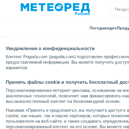
Погода
видео
Пред
Уведомление о конфиденциальности
Контент Pogoda.com (pogoda.com) подготовлен профессион
предоставляемой информации. Вы можете получить доступ 
вариантов:
Главная
Австрия
Земля Зальцбурга
Bad Gast
Принять файлы cookie и получить бесплатный дос
Персонализированная интернет-реклама, основанная на ин
Закрыта
аналогичных технологий, позволяет нам финансировать на
высококачественный контент на безвозмездной основе.
Bad Gastein - Graukog
Нажимая «Принять и продолжить», вы получаете доступ к в
cookie, как наших, так и наших партнеров, которые позвол
пользователя на веб-сайте, а также создавать определенн
Открытие
Закрытие
персонализированный контент на его основе. Вы можете 