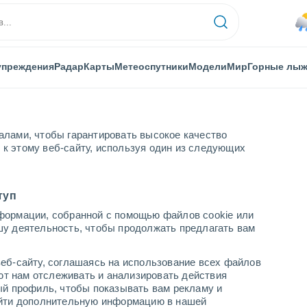
упреждения
Радар
Карты
Метеоспутники
Модели
Мир
Горные лы
алами, чтобы гарантировать высокое качество
к этому веб-сайту, используя один из следующих
ein - Graukogel
Горные лыжи
туп
формации, собранной с помощью файлов cookie или
шу деятельность, чтобы продолжать предлагать вам
Погода в Bad Gastein - Graukogel
el
еб-сайту, соглашаясь на использование всех файлов
cегодня
завтра
суббота
яют нам отслеживать и анализировать действия
6 Авг.
7 Авг.
8 Авг.
ый профиль, чтобы показывать вам рекламу и
найти дополнительную информацию в нашей