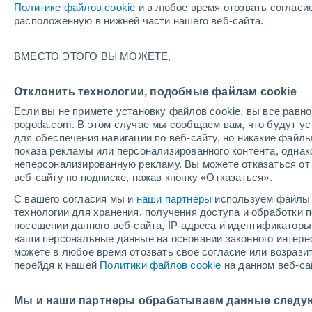
Политике файлов cookie
и в любое время отозвать согласи
20/02/2027
21/03/2027
расположенную в нижней части нашего веб-сайта.
Остался 197 день
ВМЕСТО ЭТОГО ВЫ МОЖЕТЕ,
Снеговой отчет на сегодня
Отклонить технологии, подобные файлам cookie
Если вы не примете установку файлов cookie, вы все рав
Трассы по уровням
0
1
3
2
pogoda.com. В этом случае мы сообщаем вам, что будут у
сложности
для обеспечения навигации по веб-сайту, но никакие файлы
показа рекламы или персонализированного контента, одна
неперсонализированную рекламу. Вы можете отказаться от 
Протяженность катабельных трасс в
0 /
веб-сайту по подписке, нажав кнопку «Отказаться».
километрах
14
С вашего согласия мы и
наши партнеры
используем файлы 
технологии для хранения, получения доступа и обработки
Открытые трассы
0 / 6
посещении данного веб-сайта, IP-адреса и идентификатор
ваши персональные данные на основании законного интерес
можете в любое время отозвать свое согласие или возрази
Подъемники
2 / 3
перейдя к нашей
Политики файлов cookie
на данном веб-са
Мы и наши партнеры обрабатываем данные следу