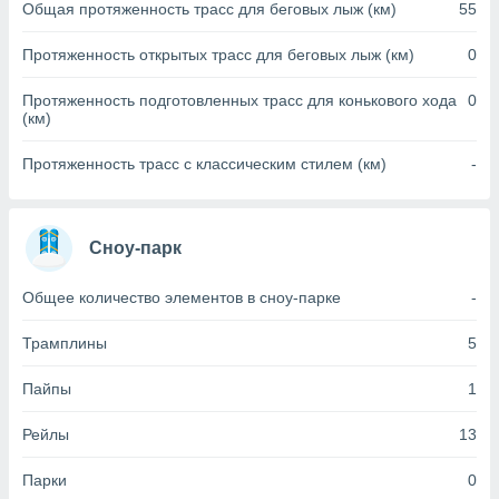
Общая протяженность трасс для беговых лыж (км)
55
(или) доступ
Протяженность открытых трасс для беговых лыж (км)
0
и на
ие
Протяженность подготовленных трасс для конькового хода
0
(км)
х данных
рекламы,
рофилей для
Протяженность трасс с классическим стилем (км)
-
рованной
пользование
ля выбора
рованной
Сноу-парк
здание
ля
Общее количество элементов в сноу-парке
-
ции
спользование
Трамплины
5
ля выбора
рованного
Пайпы
1
пределение
сти
Рейлы
13
ределение
сти
онимание
Парки
0