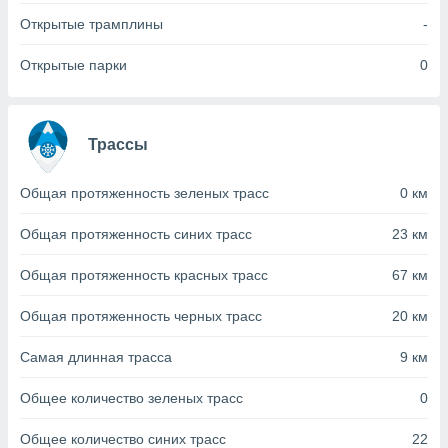
с помощью
или
Открытые трамплины
-
данных из
чников,
Открытые парки
0
и
вование
ие
Трассы
х данных
контента.
Общая протяженность зеленых трасс
0 км
ные
и
Общая протяженность синих трасс
23 км
ция
м
Общая протяженность красных трасс
67 км
я
Общая протяженность черных трасс
20 км
рованная
нтент,
е
Самая длинная трасса
9 км
сти рекламы
Общее количество зеленых трасс
0
ие сведения
и и
Общее количество синих трасс
22