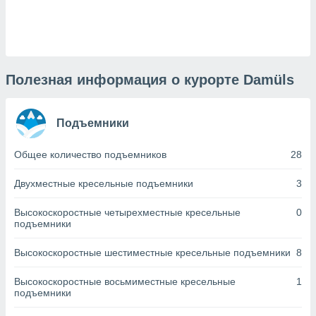
днако вы
сматривать
изированную
 можете
от установки
Полезная информация о курорте Damüls
ться
нашему веб-
Подъемники
дписке,
у
Общее количество подъемников
28
».
гласия мы и
Двухместные кресельные подъемники
3
ры
 файлы
Высокоскоростные четырехместные кресельные
0
кальные
подъемники
торы или
 технологии
Высокоскоростные шестиместные кресельные подъемники
8
я,
оступа и
Высокоскоростные восьмиместные кресельные
1
ерсональных
подъемники
их как
 о вашем