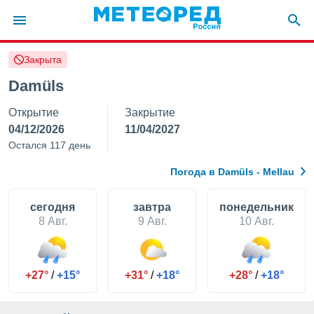
Закрыта
ие о
циальности
Damüls
oda.com
Открытие
Закрытие
)
04/12/2026
11/04/2027
алами,
Остался 117 день
тировать
ество
Погода в Damüls - Mellau
яемой
. Вы можете
ступ к этому
cегодня
завтра
понедельник
используя
8 Авг.
9 Авг.
10 Авг.
едующих
файлы
+27°
/
+15°
+31°
/
+18°
+28°
/
+18°
олучить
й доступ