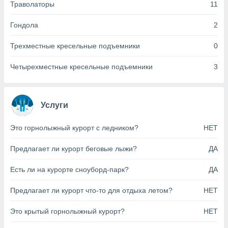
Траволаторы
11
анного веб-
реса и
Гондола
2
торы файлов
оторые
Трехместные кресельные подъемники
0
могут
ь ваши
е данные на
Четырехместные кресельные подъемники
3
аконного
ротив
 можете
Для этого вы
Услуги
бое время
ое согласие
Это горнолыжный курорт с ледником?
НЕТ
ть против
анных,
Предлагает ли курорт беговые лыжи?
ДА
роить
» или
ашей
Есть ли на курорте сноуборд-парк?
ДА
йлов cookie
еб-сайте.
Предлагает ли курорт что-то для отдыха летом?
НЕТ
 партнеры
ваем
Это крытый горнолыжный курорт?
НЕТ
ледующим