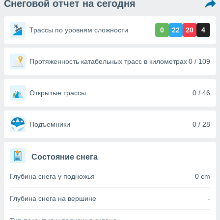
Снеговой отчет на сегодня
ированная
клама,
на
Трассы по уровням сложности
0
22
20
4
 собранной
файлов
аналогичных
 позволяет
Протяженность катабельных трасс в километрах
0 / 109
ПРИНЯТЬ
ировать
И
ьность,
ПРОДОЛЖИТЬ
олжать
Открытые трассы
0 / 46
вам
ственный
НАСТРОЙКИ
ой основе.
Подъемники
0 / 28
ринять и
, вы
Состояние снега
оступ к веб-
ашаясь на
Глубина снега у подножья
0 cm
ие всех
ie, как
и наших
Глубина снега на вершине
-
которые
нам