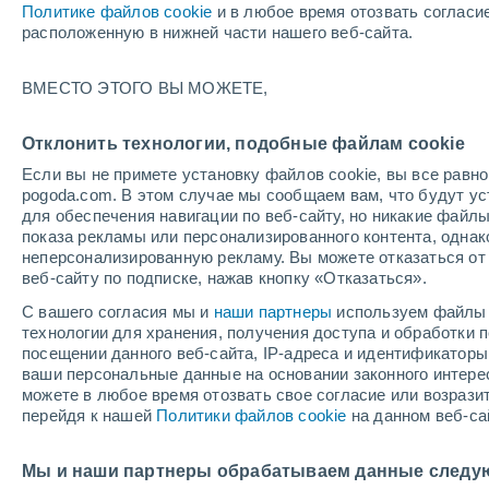
Открытие
Закрытие
Политике файлов cookie
и в любое время отозвать согласи
расположенную в нижней части нашего веб-сайта.
19/12/2026
07/03/2027
Остался 133 день
ВМЕСТО ЭТОГО ВЫ МОЖЕТЕ,
Снеговой отчет на сегодня
Отклонить технологии, подобные файлам cookie
Если вы не примете установку файлов cookie, вы все рав
Трассы по уровням
pogoda.com. В этом случае мы сообщаем вам, что будут у
-
-
-
-
сложности
для обеспечения навигации по веб-сайту, но никакие файлы
показа рекламы или персонализированного контента, одна
неперсонализированную рекламу. Вы можете отказаться от 
Протяженность катабельных трасс в
0 /
веб-сайту по подписке, нажав кнопку «Отказаться».
километрах
5
С вашего согласия мы и
наши партнеры
используем файлы 
технологии для хранения, получения доступа и обработки
посещении данного веб-сайта, IP-адреса и идентификатор
Открытые трассы
0 / 0
ваши персональные данные на основании законного интерес
можете в любое время отозвать свое согласие или возрази
перейдя к нашей
Политики файлов cookie
на данном веб-са
Подъемники
0 / 4
Мы и наши партнеры обрабатываем данные следу