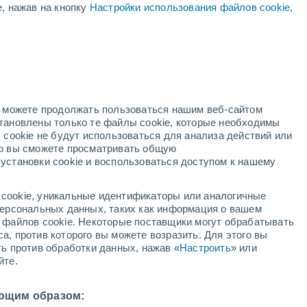
е, нажав на кнопку
Настройки использования файлов cookie
,
+29°
/
+17°
+26°
/
+14°
+29°
/
+14°
но можете продолжать пользоваться нашим веб-сайтом
становлены только те файлы cookie, которые необходимы
Состояние снега
 cookie не будут использоваться для анализа действий или
ко вы сможете просматривать общую
Глубина снега у подножья
0 cm
установки cookie и воспользоваться доступом к нашему
Глубина снега на вершине
-
cookie, уникальные идентификаторы или аналогичные
 персональных данных, таких как информация о вашем
Тип покрытия у подножья склона
-
ы файлов cookie. Некоторые поставщики могут обрабатывать
а, против которого вы можете возразить. Для этого вы
ть против обработки данных, нажав «
Настроить
» или
Тип покрытия на вершине склона
-
йте.
ющим образом: