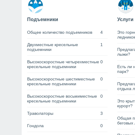
Подъемники
Услуги
Общее количество подъемников
4
Это горн
леднико
Двухместные кресельные
1
подъемники
Предлага
лыжи?
Высокоскоростные четырехместные
0
кресельные подъемники
Есть ли 
парк?
Высокоскоростные шестиместные
0
кресельные подъемники
Предлага
отдыха 
Высокоскоростные восьмиместные
0
кресельные подъемники
Это кры
курорт?
Траволаторы
3
Общая п
беговых 
Гондола
0