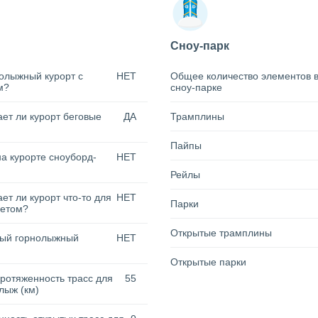
Сноу-парк
олыжный курорт с
НЕТ
Общее количество элементов 
м?
сноу-парке
ет ли курорт беговые
ДА
Трамплины
Пайпы
на курорте сноуборд-
НЕТ
Рейлы
ет ли курорт что-то для
НЕТ
Парки
летом?
Открытые трамплины
тый горнолыжный
НЕТ
Открытые парки
ротяженность трасс для
55
лыж (км)