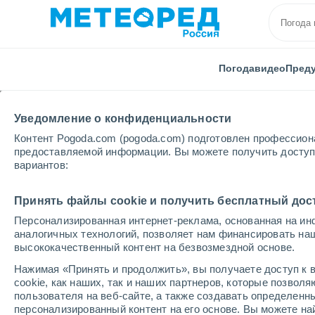
Погода
видео
Пред
Уведомление о конфиденциальности
Контент Pogoda.com (pogoda.com) подготовлен профессион
предоставляемой информации. Вы можете получить доступ 
вариантов:
Главная
Австрия
Каринтия
Кетшах-Маутен
Принять файлы cookie и получить бесплатный дос
Персонализированная интернет-реклама, основанная на ин
Закрыта
аналогичных технологий, позволяет нам финансировать на
высококачественный контент на безвозмездной основе.
Kötschach -
Нажимая «Принять и продолжить», вы получаете доступ к в
Mauthen
cookie, как наших, так и наших партнеров, которые позвол
пользователя на веб-сайте, а также создавать определенн
персонализированный контент на его основе. Вы можете 