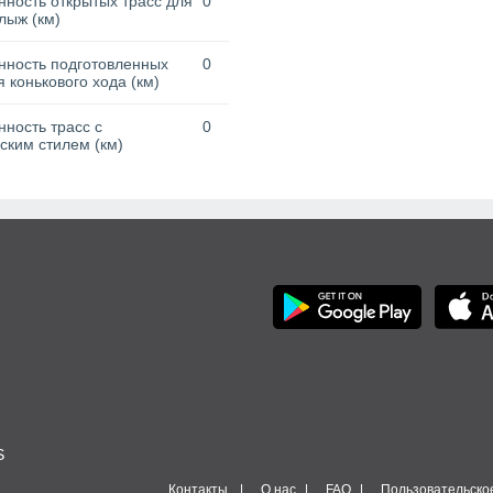
ность открытых трасс для
0
лыж (км)
нность подготовленных
0
я конькового хода (км)
ность трасс с
0
ским стилем (км)
S
Контакты
О нас
FAQ
Пользовательско