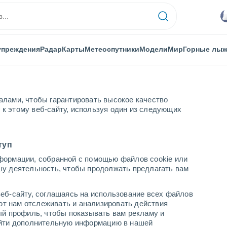
упреждения
Радар
Карты
Метеоспутники
Модели
Мир
Горные лы
алами, чтобы гарантировать высокое качество
к этому веб-сайту, используя один из следующих
Горные лыжи
туп
формации, собранной с помощью файлов cookie или
шу деятельность, чтобы продолжать предлагать вам
Погода в Кетшах-Маутене
еб-сайту, соглашаясь на использование всех файлов
cегодня
завтра
воскресенье
яют нам отслеживать и анализировать действия
7 Авг.
8 Авг.
9 Авг.
ый профиль, чтобы показывать вам рекламу и
найти дополнительную информацию в нашей