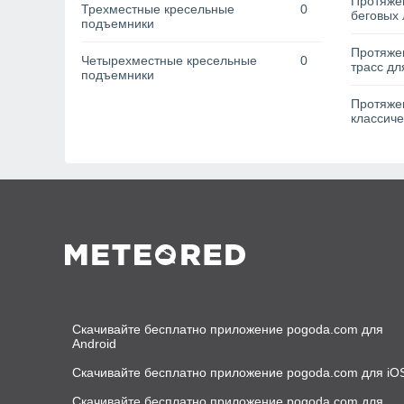
Протяжен
Трехместные кресельные
0
беговых 
подъемники
Протяже
Четырехместные кресельные
0
трасс дл
подъемники
Протяжен
классиче
Скачивайте бесплатно приложение pogoda.com для
Android
Скачивайте бесплатно приложение pogoda.com для iO
Скачивайте бесплатно приложение pogoda.com для