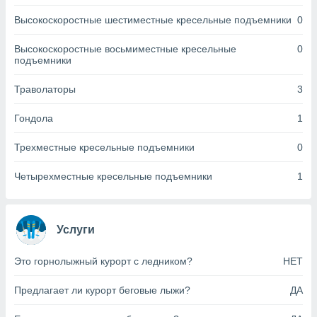
днако вы
Высокоскоростные шестиместные кресельные подъемники
0
сматривать
Высокоскоростные восьмиместные кресельные
0
изированную
подъемники
 можете
от установки
Траволаторы
3
ться
нашему веб-
Гондола
1
дписке,
у
Трехместные кресельные подъемники
0
».
Четырехместные кресельные подъемники
1
гласия мы и
ры
 файлы
кальные
Услуги
торы или
 технологии
я,
Это горнолыжный курорт с ледником?
НЕТ
оступа и
ерсональных
Предлагает ли курорт беговые лыжи?
ДА
их как
 о вашем