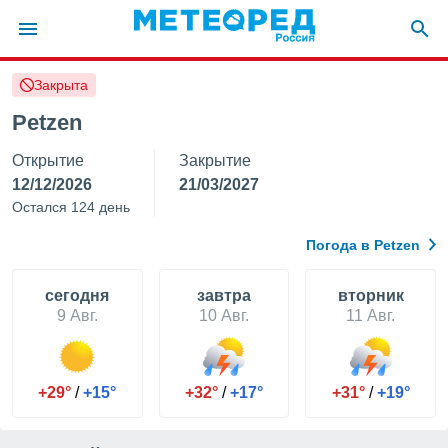
Закрыта
ие о
циальности
Petzen
oda.com
Открытие
Закрытие
)
12/12/2026
21/03/2027
алами,
Остался 124 день
тировать
ество
Погода в Petzen
яемой
. Вы можете
ступ к этому
cегодня
завтра
вторник
используя
9 Авг.
10 Авг.
11 Авг.
едующих
файлы
+29°
/
+15°
+32°
/
+17°
+31°
/
+19°
олучить
й доступ