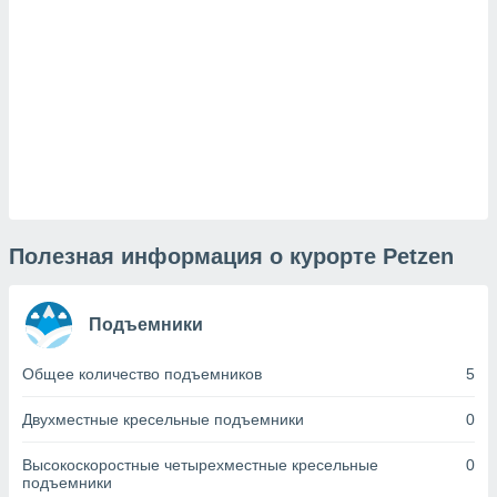
и,
 файлам
примете
айлов
се равно
должать
ся нашим
pogoda.com.
Полезная информация о курорте Petzen
ае мы
м, что
овлены
айлы cookie,
Подъемники
обходимы
ения
Общее количество подъемников
5
 веб-сайту,
файлы cookie
Двухместные кресельные подъемники
0
пользоваться
 действий
Высокоскоростные четырехместные кресельные
0
рекламы или
подъемники
рованного