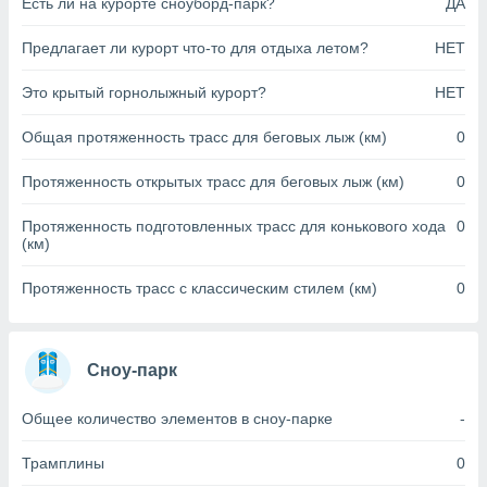
Есть ли на курорте сноуборд-парк?
ДА
анного веб-
реса и
Предлагает ли курорт что-то для отдыха летом?
НЕТ
торы файлов
оторые
Это крытый горнолыжный курорт?
НЕТ
могут
ь ваши
Общая протяженность трасс для беговых лыж (км)
0
е данные на
аконного
ротив
Протяженность открытых трасс для беговых лыж (км)
0
 можете
Для этого вы
Протяженность подготовленных трасс для конькового хода
0
бое время
(км)
ое согласие
ть против
Протяженность трасс с классическим стилем (км)
0
анных,
роить
» или
ашей
йлов cookie
Сноу-парк
еб-сайте.
Общее количество элементов в сноу-парке
-
 партнеры
ваем
Трамплины
0
ледующим