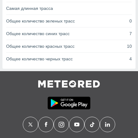
с помощью
или
Самая длинная трасса
данных из
чников,
Общее количество зеленых трасс
0
и
вование
Общее количество синих трасс
7
ие
Общее количество красных трасс
10
х данных
контента.
Общее количество черных трасс
4
ные
и
ция
м
я
рованная
нтент,
е
сти рекламы
ие сведения
и и