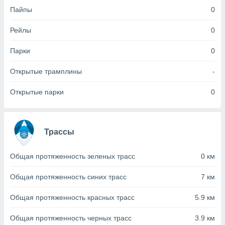
Пайпы
0
(или) доступ
и на
Рейлы
0
ие
Парки
0
х данных
рекламы,
Открытые трамплины
-
рофилей для
рованной
Открытые парки
0
пользование
ля выбора
рованной
здание
ля
Трассы
ции
спользование
Общая протяженность зеленых трасс
0 км
ля выбора
рованного
Общая протяженность синих трасс
7 км
пределение
сти
ределение
Общая протяженность красных трасс
5.9 км
сти
онимание
Общая протяженность черных трасс
3.9 км