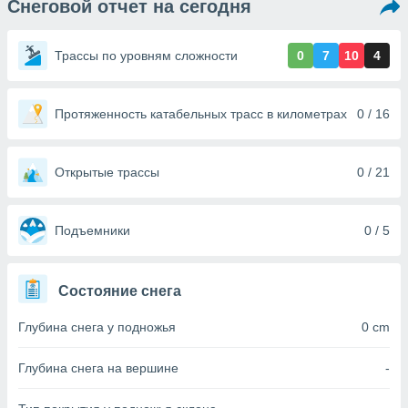
Снеговой отчет на сегодня
ированная
клама,
на
Трассы по уровням сложности
0
7
10
4
 собранной
файлов
аналогичных
 позволяет
Протяженность катабельных трасс в километрах
0 / 16
ПРИНЯТЬ
ировать
И
ьность,
ПРОДОЛЖИТЬ
олжать
Открытые трассы
0 / 21
вам
ственный
НАСТРОЙКИ
ой основе.
Подъемники
0 / 5
ринять и
, вы
Состояние снега
оступ к веб-
ашаясь на
Глубина снега у подножья
0 cm
ие всех
ie, как
и наших
Глубина снега на вершине
-
которые
нам