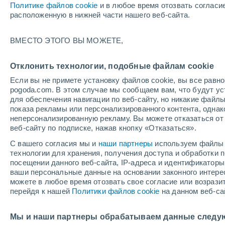
Политике файлов cookie
и в любое время отозвать согласи
05/12/2026
04/04/2027
расположенную в нижней части нашего веб-сайта.
+
Остался 120 день
ВМЕСТО ЭТОГО ВЫ МОЖЕТЕ,
Снеговой отчет на сегодня
Отклонить технологии, подобные файлам cookie
Если вы не примете установку файлов cookie, вы все рав
Трассы по уровням
0
8
9
2
pogoda.com. В этом случае мы сообщаем вам, что будут у
сложности
для обеспечения навигации по веб-сайту, но никакие файлы
показа рекламы или персонализированного контента, одна
неперсонализированную рекламу. Вы можете отказаться от 
Протяженность катабельных трасс в
0 /
веб-сайту по подписке, нажав кнопку «Отказаться».
километрах
30
С вашего согласия мы и
наши партнеры
используем файлы 
технологии для хранения, получения доступа и обработки
Открытые трассы
0 / 19
посещении данного веб-сайта, IP-адреса и идентификатор
ваши персональные данные на основании законного интерес
можете в любое время отозвать свое согласие или возрази
Подъемники
0 / 8
перейдя к нашей
Политики файлов cookie
на данном веб-са
Мы и наши партнеры обрабатываем данные следу