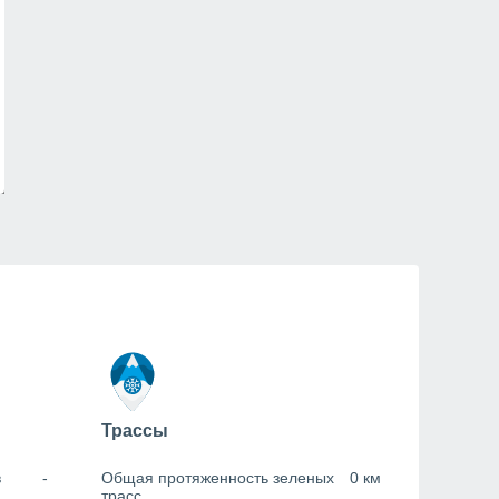
Трассы
в
-
Общая протяженность зеленых
0 км
трасс