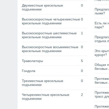
Двухместные кресельные
0
подъемники
Предлага
лыжи?
Высокоскоростные четырехместные
0
кресельные подъемники
Есть ли 
парк?
Высокоскоростные шестиместные
1
кресельные подъемники
Предлага
отдыха 
Высокоскоростные восьмиместные
0
кресельные подъемники
Это кры
курорт?
Траволаторы
5
Общая п
беговых 
Гондола
0
Протяжен
Трехместные кресельные
0
беговых 
подъемники
Протяже
Четырехместные кресельные
2
трасс дл
подъемники
Протяжен