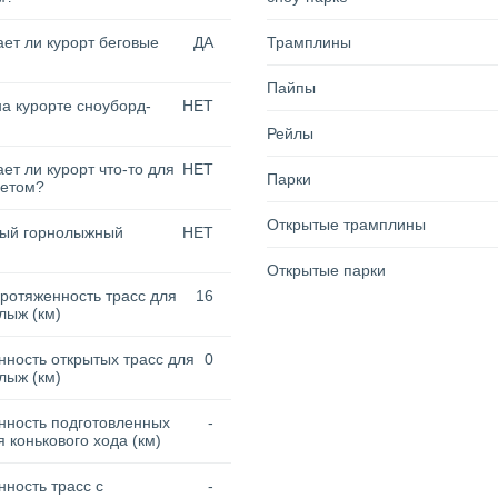
ет ли курорт беговые
ДА
Трамплины
Пайпы
на курорте сноуборд-
НЕТ
Рейлы
ет ли курорт что-то для
НЕТ
Парки
летом?
Открытые трамплины
тый горнолыжный
НЕТ
Открытые парки
ротяженность трасс для
16
лыж (км)
ность открытых трасс для
0
лыж (км)
нность подготовленных
-
я конькового хода (км)
ность трасс с
-