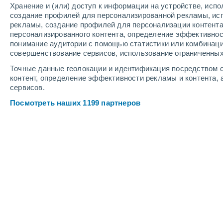
Хранение и (или) доступ к информации на устройстве, исп
Веб-камеры курорта Riesneralm - D
создание профилей для персонализированной рекламы, ис
рекламы, создание профилей для персонализации контент
персонализированного контента, определение эффективнос
понимание аудитории с помощью статистики или комбинаци
совершенствование сервисов, использование ограниченных
Точные данные геолокации и идентификация посредством с
контент, определение эффективности рекламы и контента, 
сервисов.
Посмотреть наших 1199 партнеров
Riesneralm: Blick ins Tal
17 Окт. 2024
Глубина снега