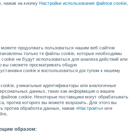
е, нажав на кнопку
Настройки использования файлов cookie
,
22°
/
+16°
+24°
/
+14°
+27°
/
+13°
но можете продолжать пользоваться нашим веб-сайтом
Состояние снега
становлены только те файлы cookie, которые необходимы
 cookie не будут использоваться для анализа действий или
ко вы сможете просматривать общую
Глубина снега у подножья
0 cm
установки cookie и воспользоваться доступом к нашему
Глубина снега на вершине
-
cookie, уникальные идентификаторы или аналогичные
 персональных данных, таких как информация о вашем
Тип покрытия у подножья склона
-
ы файлов cookie. Некоторые поставщики могут обрабатывать
а, против которого вы можете возразить. Для этого вы
Тип покрытия на вершине склона
-
ть против обработки данных, нажав «
Настроить
» или
йте.
ющим образом: