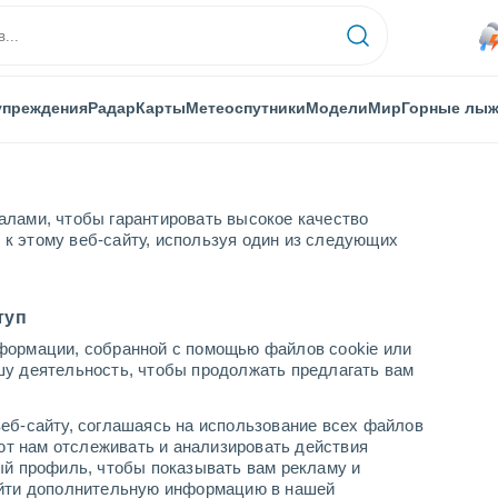
упреждения
Радар
Карты
Метеоспутники
Модели
Мир
Горные лы
алами, чтобы гарантировать высокое качество
к этому веб-сайту, используя один из следующих
rsbachwald
Горные лыжи
туп
формации, собранной с помощью файлов cookie или
шу деятельность, чтобы продолжать предлагать вам
Погода в Riesneralm - Donnersbachwald
еб-сайту, соглашаясь на использование всех файлов
cегодня
завтра
воскресенье
яют нам отслеживать и анализировать действия
7 Авг.
8 Авг.
9 Авг.
ый профиль, чтобы показывать вам рекламу и
найти дополнительную информацию в нашей