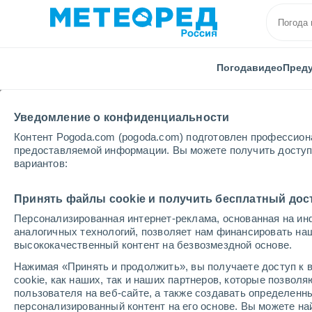
Погода
видео
Пред
Уведомление о конфиденциальности
Контент Pogoda.com (pogoda.com) подготовлен профессион
предоставляемой информации. Вы можете получить доступ 
вариантов:
Главная
Австрия
Штирия
Riesneralm - Donne
Принять файлы cookie и получить бесплатный дос
Персонализированная интернет-реклама, основанная на ин
Закрыта
аналогичных технологий, позволяет нам финансировать на
высококачественный контент на безвозмездной основе.
Riesneralm
Нажимая «Принять и продолжить», вы получаете доступ к в
cookie, как наших, так и наших партнеров, которые позвол
пользователя на веб-сайте, а также создавать определенн
Открытие
Закрытие
персонализированный контент на его основе. Вы можете 