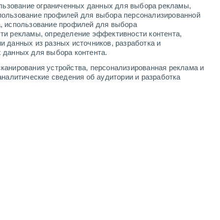
ользование ограниченных данных для выбора рекламы,
onnersbachwald
пользование профилей для выбора персонализированной
а, использование профилей для выбора
ти рекламы, определение эффективности контента,
и данных из разных источников, разработка и
 данных для выбора контента.
канирования устройства, персонализированная реклама и
аналитические сведения об аудитории и разработка
Skigebiet Riesneralm
Webcam Riesner
17 Окт. 2024
17 Окт. 2024