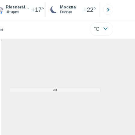
Riesneralm - Donnersbachwald
Москва
Санкт-
+17°
+22°
Штирия
Россия
Са
°C
жи