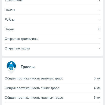
Трамплины
-
(или) доступ
Пайпы
-
и на
Рейлы
-
ие
х данных
Парки
0
рекламы,
рофилей для
рованной
Открытые трамплины
-
пользование
ля выбора
Открытые парки
-
рованной
здание
ля
ции
Трассы
спользование
ля выбора
Общая протяженность зеленых трасс
0 км
рованного
пределение
сти
Общая протяженность синих трасс
4 км
ределение
сти
Общая протяженность красных трасс
5 км
онимание