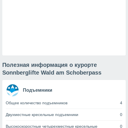
и,
 файлам
примете
айлов
се равно
должать
ся нашим
pogoda.com.
Полезная информация о курорте
ае мы
Sonnberglifte Wald am Schoberpass
м, что
овлены
айлы cookie,
обходимы
Подъемники
ения
 веб-сайту,
Общее количество подъемников
4
файлы cookie
пользоваться
Двухместные кресельные подъемники
0
 действий
рекламы или
Высокоскоростные четырехместные кресельные
0
рованного