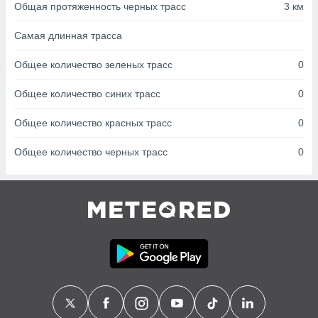
с помощью
Общая протяженность черных трасс
3 км
или
данных из
Самая длинная трасса
чников,
и
Общее количество зеленых трасс
0
вование
Общее количество синих трасс
0
ие
х данных
контента.
Общее количество красных трасс
0
ные
Общее количество черных трасс
0
и
ция
м
я
рованная
нтент,
е
сти рекламы
ие сведения
и и