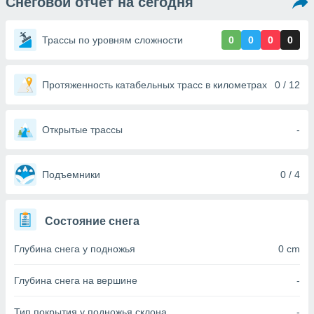
Снеговой отчет на сегодня
ированная
клама,
на
Трассы по уровням сложности
0
0
0
0
 собранной
файлов
аналогичных
 позволяет
Протяженность катабельных трасс в километрах
0 / 12
ПРИНЯТЬ
ировать
И
ьность,
ПРОДОЛЖИТЬ
олжать
Открытые трассы
-
вам
ственный
НАСТРОЙКИ
Подъемники
0 / 4
ой основе.
ринять и
, вы
Состояние снега
оступ к веб-
ашаясь на
Глубина снега у подножья
0 cm
ие всех
ie, как
и наших
Глубина снега на вершине
-
которые
нам
Тип покрытия у подножья склона
-