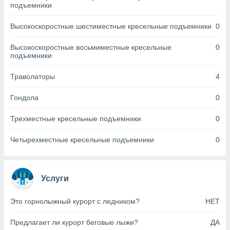
подъемники
днако вы
сматривать
Высокоскоростные шестиместные кресельные подъемники
0
изированную
 можете
Высокоскоростные восьмиместные кресельные
0
подъемники
от установки
ться
Траволаторы
4
нашему веб-
дписке,
Гондола
0
у
».
Трехместные кресельные подъемники
0
гласия мы и
Четырехместные кресельные подъемники
0
ры
 файлы
кальные
торы или
Услуги
 технологии
я,
оступа и
Это горнолыжный курорт с ледником?
НЕТ
ерсональных
их как
Предлагает ли курорт беговые лыжи?
ДА
 о вашем