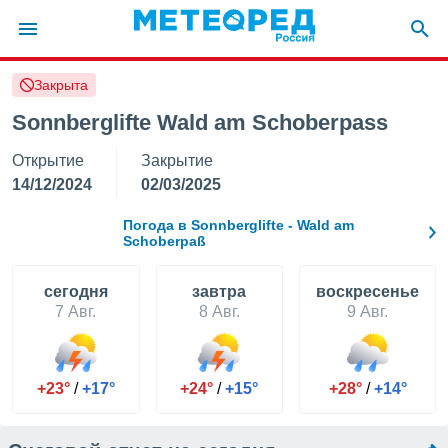
Закрыта
ие о
циальности
Sonnberglifte Wald am Schoberpass
oda.com
Открытие
Закрытие
)
14/12/2024
02/03/2025
алами,
тировать
Погода в Sonnberglifte - Wald am
ество
Schoberpaß
яемой
. Вы можете
cегодня
завтра
воскресенье
ступ к этому
7 Авг.
8 Авг.
9 Авг.
используя
едующих
+23°
/
+17°
+24°
/
+15°
+28°
/
+14°
файлы
олучить
й доступ