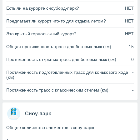
анного веб-
Есть ли на курорте сноуборд-парк?
НЕТ
реса и
торы файлов
Предлагает ли курорт что-то для отдыха летом?
НЕТ
оторые
могут
Это крытый горнолыжный курорт?
НЕТ
ь ваши
е данные на
аконного
Общая протяженность трасс для беговых лыж (км)
15
ротив
 можете
Протяженность открытых трасс для беговых лыж (км)
0
Для этого вы
бое время
Протяженность подготовленных трасс для конькового хода
-
ое согласие
(км)
ть против
анных,
Протяженность трасс с классическим стилем (км)
-
роить
» или
ашей
йлов cookie
еб-сайте.
Сноу-парк
 партнеры
Общее количество элементов в сноу-парке
-
ваем
ледующим