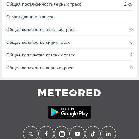
с помощью
Общая протяженность черных трасс
2 км
или
данных из
Самая длинная трасса
чников,
и
Общее количество зеленых трасс
0
вование
ие
Общее количество синих трасс
0
х данных
контента.
Общее количество красных трасс
0
ные
Общее количество черных трасс
0
и
ция
м
я
рованная
нтент,
е
сти рекламы
ие сведения
и и