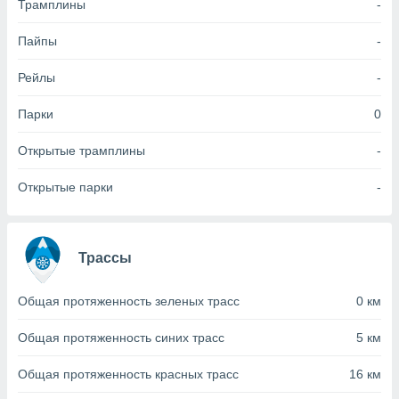
Трамплины
-
(или) доступ
Пайпы
-
и на
Рейлы
-
ие
х данных
рекламы,
Парки
0
рофилей для
рованной
Открытые трамплины
-
пользование
ля выбора
Открытые парки
-
рованной
здание
ля
ции
Трассы
спользование
ля выбора
рованного
Общая протяженность зеленых трасс
0 км
пределение
сти
Общая протяженность синих трасс
5 км
ределение
сти
Общая протяженность красных трасс
16 км
онимание