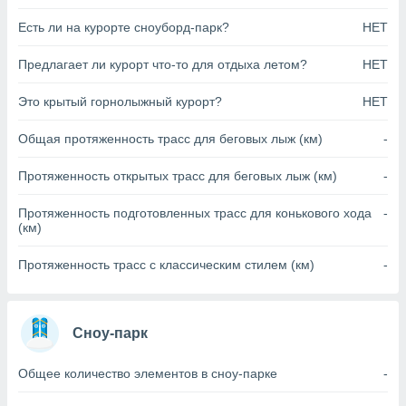
анного веб-
Есть ли на курорте сноуборд-парк?
НЕТ
реса и
торы файлов
Предлагает ли курорт что-то для отдыха летом?
НЕТ
оторые
могут
ь ваши
Это крытый горнолыжный курорт?
НЕТ
е данные на
аконного
Общая протяженность трасс для беговых лыж (км)
-
ротив
 можете
Протяженность открытых трасс для беговых лыж (км)
-
Для этого вы
бое время
Протяженность подготовленных трасс для конькового хода
-
ое согласие
(км)
ть против
анных,
Протяженность трасс с классическим стилем (км)
-
роить
» или
ашей
йлов cookie
еб-сайте.
Сноу-парк
 партнеры
Общее количество элементов в сноу-парке
-
ваем
ледующим