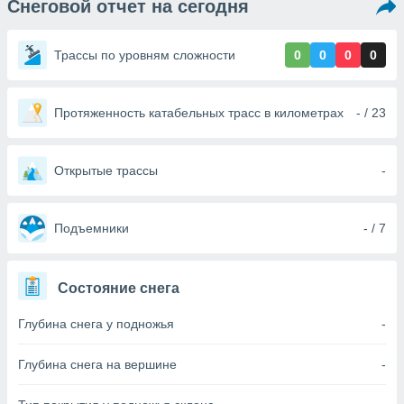
Снеговой отчет на сегодня
ированная
клама,
на
Трассы по уровням сложности
0
0
0
0
 собранной
файлов
аналогичных
 позволяет
Протяженность катабельных трасс в километрах
- / 23
ПРИНЯТЬ
ировать
И
ьность,
ПРОДОЛЖИТЬ
олжать
Открытые трассы
-
вам
ственный
НАСТРОЙКИ
ой основе.
Подъемники
- / 7
ринять и
, вы
Состояние снега
оступ к веб-
ашаясь на
Глубина снега у подножья
-
ие всех
ie, как
и наших
Глубина снега на вершине
-
которые
нам