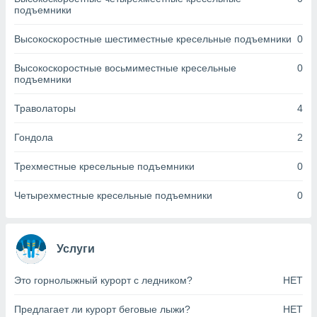
днако вы
подъемники
сматривать
Высокоскоростные шестиместные кресельные подъемники
0
изированную
 можете
Высокоскоростные восьмиместные кресельные
0
от установки
подъемники
ться
Траволаторы
4
нашему веб-
дписке,
Гондола
2
у
».
Трехместные кресельные подъемники
0
гласия мы и
ры
Четырехместные кресельные подъемники
0
 файлы
кальные
торы или
 технологии
Услуги
я,
оступа и
Это горнолыжный курорт с ледником?
НЕТ
ерсональных
их как
Предлагает ли курорт беговые лыжи?
НЕТ
 о вашем