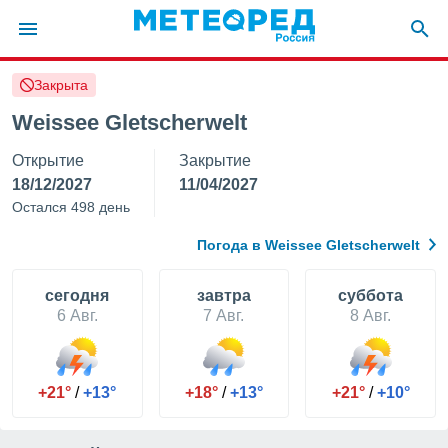
Закрыта
ие о
циальности
Weissee Gletscherwelt
oda.com
Открытие
Закрытие
)
18/12/2027
11/04/2027
алами,
Остался 498 день
тировать
ество
Погода в Weissee Gletscherwelt
яемой
. Вы можете
ступ к этому
cегодня
завтра
суббота
используя
6 Авг.
7 Авг.
8 Авг.
едующих
файлы
+21°
/
+13°
+18°
/
+13°
+21°
/
+10°
олучить
й доступ