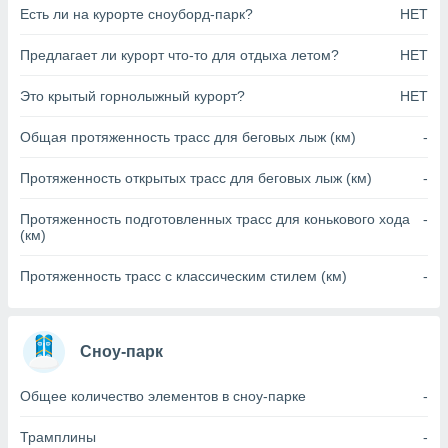
Есть ли на курорте сноуборд-парк?
НЕТ
анного веб-
реса и
торы файлов
Предлагает ли курорт что-то для отдыха летом?
НЕТ
оторые
могут
Это крытый горнолыжный курорт?
НЕТ
ь ваши
е данные на
Общая протяженность трасс для беговых лыж (км)
-
аконного
ротив
Протяженность открытых трасс для беговых лыж (км)
-
 можете
Для этого вы
Протяженность подготовленных трасс для конькового хода
-
бое время
(км)
ое согласие
ть против
Протяженность трасс с классическим стилем (км)
-
анных,
роить
» или
ашей
йлов cookie
Сноу-парк
еб-сайте.
 партнеры
Общее количество элементов в сноу-парке
-
ваем
ледующим
Трамплины
-