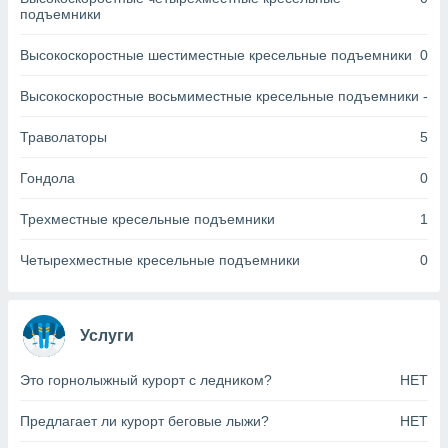
днако вы
подъемники
сматривать
Высокоскоростные шестиместные кресельные подъемники
0
изированную
 можете
Высокоскоростные восьмиместные кресельные подъемники
-
от установки
Траволаторы
5
ться
нашему веб-
Гондола
0
дписке,
у
Трехместные кресельные подъемники
1
».
гласия мы и
Четырехместные кресельные подъемники
0
ры
 файлы
кальные
торы или
Услуги
 технологии
я,
Это горнолыжный курорт с ледником?
НЕТ
оступа и
ерсональных
Предлагает ли курорт беговые лыжи?
НЕТ
их как
 о вашем