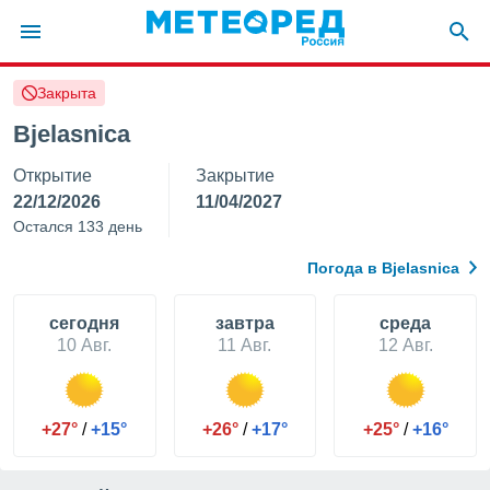
Закрыта
ие о
циальности
Bjelasnica
oda.com
Открытие
Закрытие
)
22/12/2026
11/04/2027
алами,
Остался 133 день
тировать
ество
Погода в Bjelasnica
яемой
. Вы можете
ступ к этому
cегодня
завтра
среда
используя
10 Авг.
11 Авг.
12 Авг.
едующих
файлы
+27°
/
+15°
+26°
/
+17°
+25°
/
+16°
олучить
й доступ