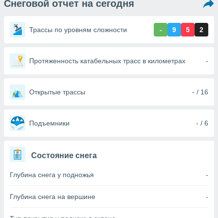
Снеговой отчет на сегодня
ированная
клама,
на
Трассы по уровням сложности
-
9
5
2
 собранной
файлов
аналогичных
 позволяет
Протяженность катабельных трасс в километрах
-
ПРИНЯТЬ
ировать
И
ьность,
ПРОДОЛЖИТЬ
олжать
Открытые трассы
- / 16
вам
ственный
НАСТРОЙКИ
ой основе.
Подъемники
- / 6
ринять и
, вы
Состояние снега
оступ к веб-
ашаясь на
Глубина снега у подножья
-
ие всех
ie, как
и наших
Глубина снега на вершине
-
которые
нам