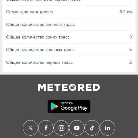
с помощью
или
Самая длинная трасса
3.2 км
данных из
чников,
и
Общее количество зеленых трасс
-
вование
Общее количество синих трасс
9
ие
х данных
Общее количество красных трасс
5
контента.
Общее количество черных трасс
2
ные
и
ция
м
я
рованная
нтент,
е
сти рекламы
ие сведения
и и