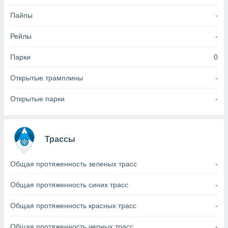
Пайпы
-
(или) доступ
и на
Рейлы
-
ие
х данных
Парки
0
рекламы,
рофилей для
Открытые трамплины
-
рованной
пользование
Открытые парки
-
ля выбора
рованной
здание
ля
Трассы
ции
спользование
ля выбора
Общая протяженность зеленых трасс
-
рованного
пределение
Общая протяженность синих трасс
-
сти
ределение
Общая протяженность красных трасс
-
сти
онимание
Общая протяженность черных трасс
-