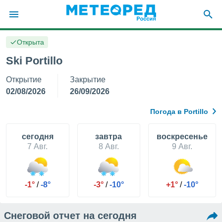
Открыта
ие о
циальности
Ski Portillo
oda.com
Открытие
Закрытие
)
02/08/2026
26/09/2026
алами,
тировать
Погода в Portillo
ество
яемой
. Вы можете
cегодня
завтра
воскресенье
ступ к этому
7 Авг.
8 Авг.
9 Авг.
используя
едующих
-1°
/
-8°
-3°
/
-10°
+1°
/
-10°
файлы
олучить
й доступ
Снеговой отчет на сегодня