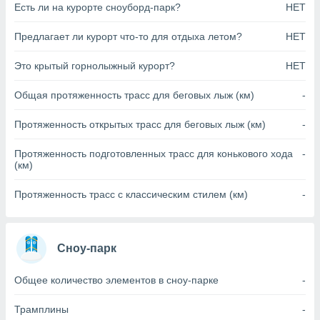
Есть ли на курорте сноуборд-парк?
НЕТ
анного веб-
реса и
Предлагает ли курорт что-то для отдыха летом?
НЕТ
торы файлов
оторые
могут
Это крытый горнолыжный курорт?
НЕТ
ь ваши
е данные на
Общая протяженность трасс для беговых лыж (км)
-
аконного
ротив
Протяженность открытых трасс для беговых лыж (км)
-
 можете
Для этого вы
Протяженность подготовленных трасс для конькового хода
-
бое время
(км)
ое согласие
ть против
Протяженность трасс с классическим стилем (км)
-
анных,
роить
» или
ашей
йлов cookie
Сноу-парк
еб-сайте.
Общее количество элементов в сноу-парке
-
 партнеры
ваем
Трамплины
-
ледующим