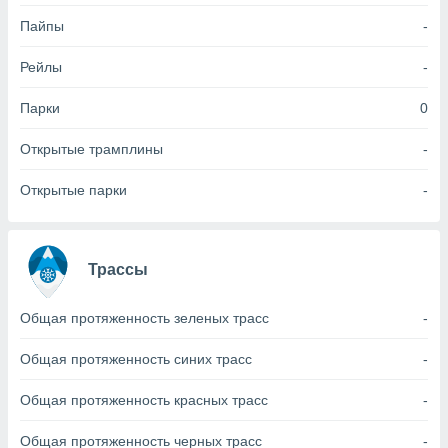
Пайпы
-
(или) доступ
и на
Рейлы
-
ие
х данных
Парки
0
рекламы,
рофилей для
Открытые трамплины
-
рованной
пользование
Открытые парки
-
ля выбора
рованной
здание
ля
Трассы
ции
спользование
ля выбора
Общая протяженность зеленых трасс
-
рованного
пределение
Общая протяженность синих трасс
-
сти
ределение
Общая протяженность красных трасс
-
сти
онимание
Общая протяженность черных трасс
-