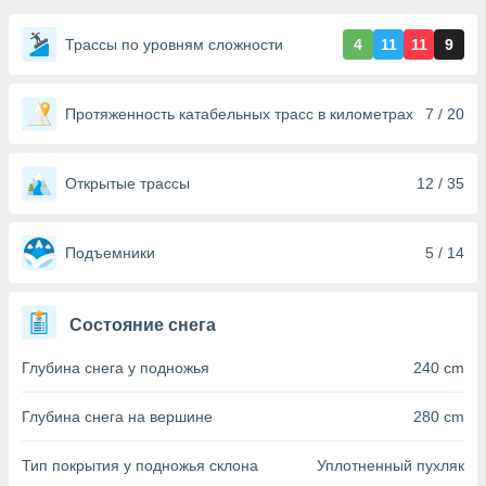
ированная
клама,
Трассы по уровням сложности
4
11
11
9
на
 собранной
файлов
аналогичных
Протяженность катабельных трасс в километрах
7 / 20
 позволяет
ПРИНЯТЬ
ировать
И
ьность,
ПРОДОЛЖИТЬ
Открытые трассы
12 / 35
олжать
вам
ственный
НАСТРОЙКИ
Подъемники
5 / 14
ой основе.
ринять и
Состояние снега
, вы
оступ к веб-
Глубина снега у подножья
240 cm
ашаясь на
ие всех
ie, как
Глубина снега на вершине
280 cm
и наших
которые
Тип покрытия у подножья склона
Уплотненный пухляк
нам