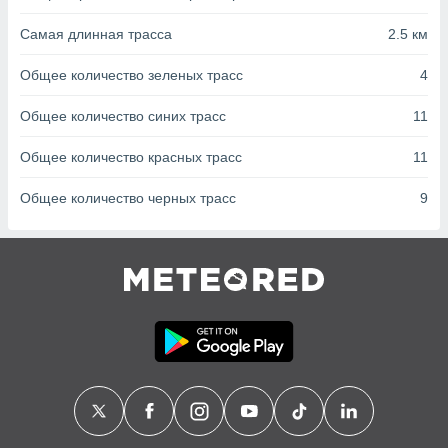
с помощью
или
Самая длинная трасса
2.5 км
данных из
чников,
Общее количество зеленых трасс
4
и
вование
Общее количество синих трасс
11
ие
х данных
Общее количество красных трасс
11
контента.
Общее количество черных трасс
9
ные
и
ция
м
я
рованная
нтент,
е
сти рекламы
ие сведения
и и