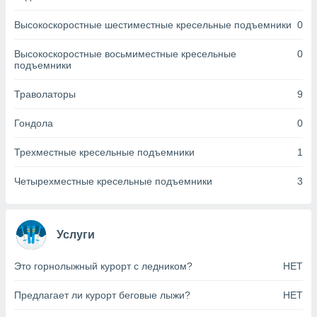
днако вы
сматривать
Высокоскоростные шестиместные кресельные подъемники
0
изированную
Высокоскоростные восьмиместные кресельные
0
 можете
подъемники
от установки
Траволаторы
9
ться
нашему веб-
Гондола
0
дписке,
у
Трехместные кресельные подъемники
1
».
гласия мы и
Четырехместные кресельные подъемники
3
ры
 файлы
кальные
торы или
Услуги
 технологии
я,
Это горнолыжный курорт с ледником?
НЕТ
оступа и
ерсональных
Предлагает ли курорт беговые лыжи?
НЕТ
их как
 о вашем