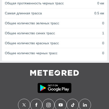
с помощью
Общая протяженность черных трасс
0 км
или
данных из
Самая длинная трасса
0.5 км
чников,
и
Общее количество зеленых трасс
0
вование
ие
Общее количество синих трасс
1
х данных
контента.
Общее количество красных трасс
0
ные
Общее количество черных трасс
0
и
ция
м
я
рованная
нтент,
е
сти рекламы
ие сведения
и и