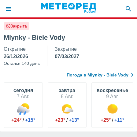
Закрыта
ие о
циальности
Mlynky - Biele Vody
oda.com
Открытие
Закрытие
)
26/12/2026
07/03/2027
алами,
Остался 140 день
тировать
ество
Погода в Mlynky - Biele Vody
яемой
. Вы можете
ступ к этому
cегодня
завтра
воскресенье
используя
7 Авг.
8 Авг.
9 Авг.
едующих
файлы
+24°
/
+15°
+23°
/
+13°
+25°
/
+11°
олучить
й доступ