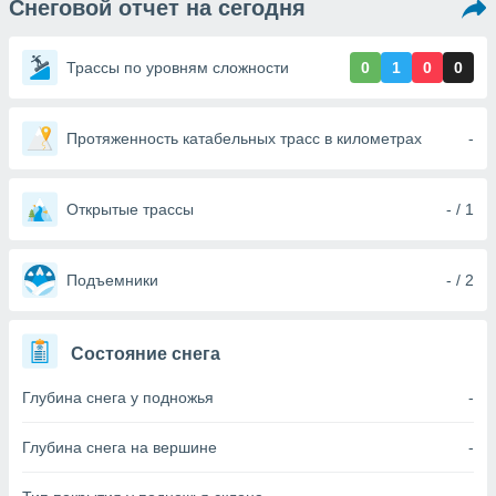
Снеговой отчет на сегодня
ированная
клама,
на
Трассы по уровням сложности
0
1
0
0
 собранной
файлов
аналогичных
 позволяет
Протяженность катабельных трасс в километрах
-
ПРИНЯТЬ
ировать
И
ьность,
ПРОДОЛЖИТЬ
олжать
Открытые трассы
- / 1
вам
ственный
НАСТРОЙКИ
ой основе.
Подъемники
- / 2
ринять и
, вы
Состояние снега
оступ к веб-
ашаясь на
Глубина снега у подножья
-
ие всех
ie, как
и наших
Глубина снега на вершине
-
которые
нам