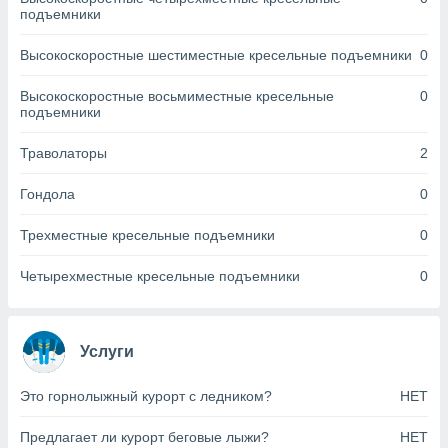
днако вы
подъемники
сматривать
Высокоскоростные шестиместные кресельные подъемники
0
изированную
 можете
Высокоскоростные восьмиместные кресельные
0
от установки
подъемники
ться
Траволаторы
2
нашему веб-
дписке,
Гондола
0
у
».
Трехместные кресельные подъемники
0
гласия мы и
ры
Четырехместные кресельные подъемники
0
 файлы
кальные
торы или
 технологии
Услуги
я,
оступа и
Это горнолыжный курорт с ледником?
НЕТ
ерсональных
их как
Предлагает ли курорт беговые лыжи?
НЕТ
 о вашем