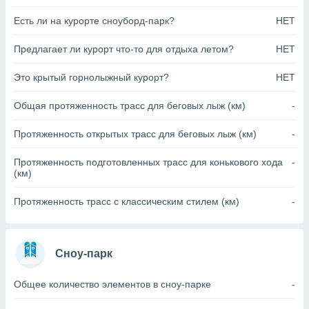
анного веб-
Есть ли на курорте сноуборд-парк?
НЕТ
реса и
торы файлов
Предлагает ли курорт что-то для отдыха летом?
НЕТ
оторые
могут
ь ваши
Это крытый горнолыжный курорт?
НЕТ
е данные на
аконного
Общая протяженность трасс для беговых лыж (км)
-
ротив
 можете
Протяженность открытых трасс для беговых лыж (км)
-
Для этого вы
бое время
Протяженность подготовленных трасс для конькового хода
-
ое согласие
(км)
ть против
анных,
Протяженность трасс с классическим стилем (км)
-
роить
» или
ашей
йлов cookie
еб-сайте.
Сноу-парк
 партнеры
Общее количество элементов в сноу-парке
-
ваем
ледующим