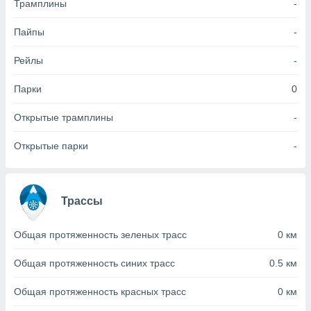
Трамплины
-
(или) доступ
Пайпы
-
и на
Рейлы
-
ие
х данных
рекламы,
Парки
0
рофилей для
рованной
Открытые трамплины
-
пользование
ля выбора
Открытые парки
-
рованной
здание
ля
ции
Трассы
спользование
ля выбора
рованного
Общая протяженность зеленых трасс
0 км
пределение
сти
Общая протяженность синих трасс
0.5 км
ределение
сти
Общая протяженность красных трасс
0 км
онимание