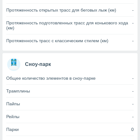
(или) доступ
Протяженность открытых трасс для беговых лыж (км)
-
и на
Протяженность подготовленных трасс для конькового хода
-
ие
(км)
х данных
рекламы,
Протяженность трасс с классическим стилем (км)
-
рофилей для
рованной
пользование
ля выбора
Сноу-парк
рованной
здание
Общее количество элементов в сноу-парке
-
ля
ции
Трамплины
-
спользование
ля выбора
Пайпы
-
рованного
пределение
Рейлы
-
сти
ределение
сти
Парки
0
онимание