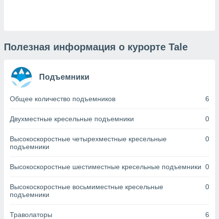
днако вы
сматривать
изированную
 можете
Полезная информация о курорте Tale
от установки
ться
Подъемники
нашему веб-
дписке,
Общее количество подъемников
6
у
».
Двухместные кресельные подъемники
0
гласия мы и
ры
Высокоскоростные четырехместные кресельные
0
 файлы
подъемники
кальные
торы или
Высокоскоростные шестиместные кресельные подъемники
0
 технологии
я,
Высокоскоростные восьмиместные кресельные
0
оступа и
подъемники
ерсональных
их как
Траволаторы
6
 о вашем