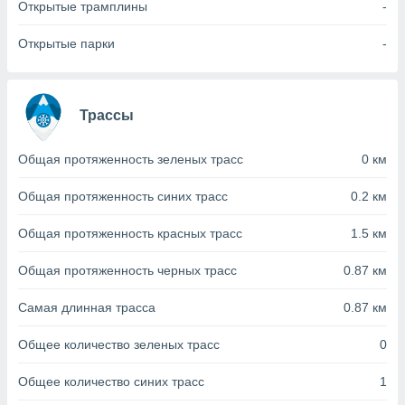
с помощью
Открытые трамплины
-
или
данных из
Открытые парки
-
чников,
и
вование
Трассы
ие
х данных
контента.
Общая протяженность зеленых трасс
0 км
ные
Общая протяженность синих трасс
0.2 км
и
ция
Общая протяженность красных трасс
1.5 км
м
я
Общая протяженность черных трасс
0.87 км
рованная
нтент,
Самая длинная трасса
0.87 км
е
сти рекламы
Общее количество зеленых трасс
0
ие сведения
Общее количество синих трасс
1
и и