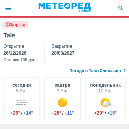
Закрыта
ие о
циальности
Tale
oda.com
Открытие
Закрытие
)
26/12/2026
28/03/2027
алами,
Остался 139 день
тировать
ество
Погода в Tale (Словакия)
яемой
. Вы можете
ступ к этому
cегодня
завтра
понедельник
используя
8 Авг.
9 Авг.
10 Авг.
едующих
файлы
+26°
/
+14°
+28°
/
+11°
+29°
/
+15°
олучить
й доступ