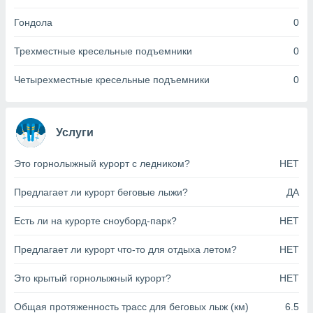
анного веб-
Гондола
0
реса и
торы файлов
оторые
Трехместные кресельные подъемники
0
могут
ь ваши
Четырехместные кресельные подъемники
0
е данные на
аконного
ротив
 можете
Услуги
Для этого вы
бое время
Это горнолыжный курорт с ледником?
НЕТ
ое согласие
ть против
Предлагает ли курорт беговые лыжи?
ДА
анных,
роить
» или
Есть ли на курорте сноуборд-парк?
НЕТ
ашей
йлов cookie
еб-сайте.
Предлагает ли курорт что-то для отдыха летом?
НЕТ
 партнеры
Это крытый горнолыжный курорт?
НЕТ
ваем
ледующим
Общая протяженность трасс для беговых лыж (км)
6.5