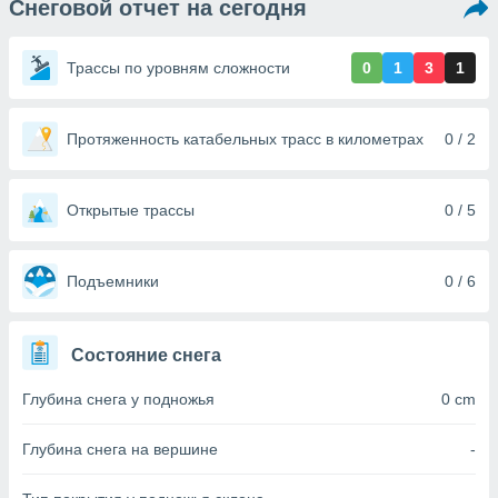
Снеговой отчет на сегодня
ированная
клама,
на
Трассы по уровням сложности
0
1
3
1
 собранной
файлов
аналогичных
 позволяет
Протяженность катабельных трасс в километрах
0 / 2
ПРИНЯТЬ
ировать
И
ьность,
ПРОДОЛЖИТЬ
олжать
Открытые трассы
0 / 5
вам
ственный
НАСТРОЙКИ
ой основе.
Подъемники
0 / 6
ринять и
, вы
Состояние снега
оступ к веб-
ашаясь на
Глубина снега у подножья
0 cm
ие всех
ie, как
и наших
Глубина снега на вершине
-
которые
нам