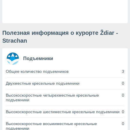
днако вы
сматривать
изированную
 можете
от установки
Полезная информация о курорте Ždiar -
Strachan
ться
нашему веб-
дписке,
Подъемники
у
».
Общее количество подъемников
3
гласия мы и
ры
Двухместные кресельные подъемники
0
 файлы
кальные
Высокоскоростные четырехместные кресельные
0
торы или
подъемники
 технологии
я,
Высокоскоростные шестиместные кресельные подъемники
0
оступа и
ерсональных
их как
Высокоскоростные восьмиместные кресельные
0
подъемники
 о вашем