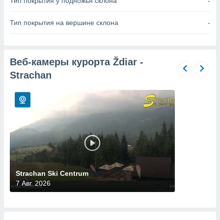
Тип покрытия у подножья склона
-
 и
ть действия
я на веб-
Тип покрытия на вершине склона
-
же
пределенный
обы
вам рекламу
Веб-камеры курорта Ždiar -
зированный
Strachan
го основе.
айти
ьную
 в нашей
йлов cookie
ремя
гласие,
опку
спользования
 cookie
нную в
Strachan Ski Centrum
и нашего
7 Авг. 2026
ОГО ВЫ