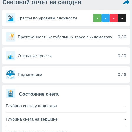
Снеговой отчет на сегодня
ированная
клама,
на
Трассы по уровням сложности
-
-
-
-
 собранной
файлов
аналогичных
 позволяет
Протяженность катабельных трасс в километрах
0 / 6
ПРИНЯТЬ
ировать
И
ьность,
ПРОДОЛЖИТЬ
олжать
Открытые трассы
0 / 0
вам
ственный
НАСТРОЙКИ
ой основе.
Подъемники
0 / 6
ринять и
, вы
Состояние снега
оступ к веб-
ашаясь на
Глубина снега у подножья
-
ие всех
ie, как
и наших
Глубина снега на вершине
-
которые
нам