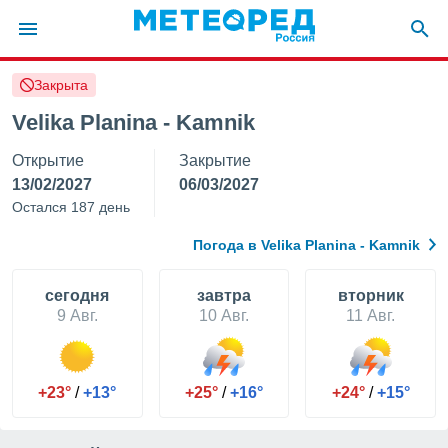
Закрыта
ие о
циальности
Velika Planina - Kamnik
oda.com
Открытие
Закрытие
)
13/02/2027
06/03/2027
алами,
Остался 187 день
тировать
ество
Погода в Velika Planina - Kamnik
яемой
. Вы можете
ступ к этому
cегодня
завтра
вторник
используя
9 Авг.
10 Авг.
11 Авг.
едующих
файлы
+23°
/
+13°
+25°
/
+16°
+24°
/
+15°
олучить
й доступ