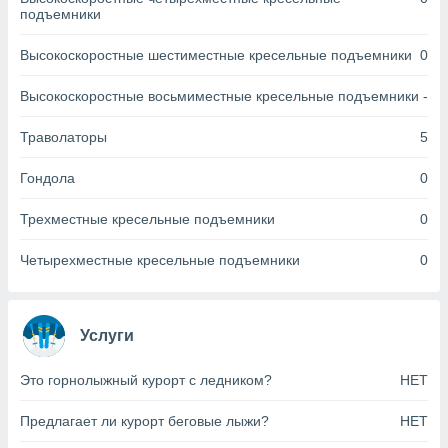
днако вы
подъемники
сматривать
Высокоскоростные шестиместные кресельные подъемники
0
изированную
 можете
Высокоскоростные восьмиместные кресельные подъемники
-
от установки
Траволаторы
5
ться
нашему веб-
Гондола
0
дписке,
у
Трехместные кресельные подъемники
0
».
гласия мы и
Четырехместные кресельные подъемники
0
ры
 файлы
кальные
торы или
Услуги
 технологии
я,
Это горнолыжный курорт с ледником?
НЕТ
оступа и
ерсональных
Предлагает ли курорт беговые лыжи?
НЕТ
их как
 о вашем