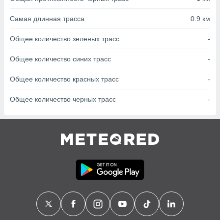
с помощью
или
Самая длинная трасса
0.9 км
данных из
чников,
и
Общее количество зеленых трасс
-
вование
Общее количество синих трасс
-
ие
х данных
Общее количество красных трасс
-
контента.
Общее количество черных трасс
-
ные
и
ция
м
я
рованная
нтент,
е
сти рекламы
ие сведения
и и