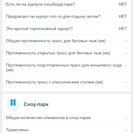
Есть ли на курорте сноуборд-парк?
НЕТ
анного веб-
реса и
торы файлов
Предлагает ли курорт что-то для отдыха летом?
НЕТ
оторые
могут
Это крытый горнолыжный курорт?
НЕТ
ь ваши
е данные на
Общая протяженность трасс для беговых лыж (км)
-
аконного
ротив
Протяженность открытых трасс для беговых лыж (км)
-
 можете
Для этого вы
Протяженность подготовленных трасс для конькового хода
-
бое время
(км)
ое согласие
ть против
Протяженность трасс с классическим стилем (км)
-
анных,
роить
» или
ашей
йлов cookie
Сноу-парк
еб-сайте.
 партнеры
Общее количество элементов в сноу-парке
-
ваем
ледующим
Трамплины
-