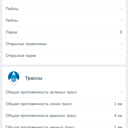
Пайпы
-
(или) доступ
и на
Рейлы
-
ие
х данных
Парки
0
рекламы,
рофилей для
Открытые трамплины
-
рованной
пользование
Открытые парки
-
ля выбора
рованной
здание
ля
Трассы
ции
спользование
ля выбора
Общая протяженность зеленых трасс
-
рованного
пределение
Общая протяженность синих трасс
1 км
сти
ределение
Общая протяженность красных трасс
4 км
сти
онимание
Общая протяженность черных трасс
1 км