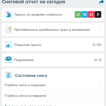
Снеговой отчет на сегодня
ированная
клама,
на
Трассы по уровням сложности
12
30
12
8
 собранной
файлов
аналогичных
 позволяет
Протяженность катабельных трасс в километрах
-
ПРИНЯТЬ
ировать
И
ьность,
ПРОДОЛЖИТЬ
олжать
Открытые трассы
0 / 62
вам
ственный
НАСТРОЙКИ
ой основе.
Подъемники
0 / 8
ринять и
, вы
Состояние снега
оступ к веб-
ашаясь на
Глубина снега у подножья
-
ие всех
ie, как
и наших
Глубина снега на вершине
-
которые
нам