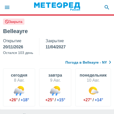
Закрыта
ие о
циальности
Belleayre
oda.com
Открытие
Закрытие
)
20/11/2026
11/04/2027
алами,
Остался 103 день
тировать
ество
Погода в Belleayre - NY
яемой
. Вы можете
ступ к этому
cегодня
завтра
понедельник
используя
8 Авг.
9 Авг.
10 Авг.
едующих
файлы
+26°
/
+18°
+25°
/
+15°
+27°
/
+14°
олучить
й доступ