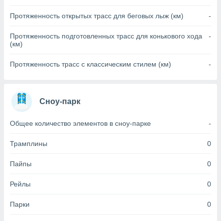
(или) доступ
Протяженность открытых трасс для беговых лыж (км)
-
и на
Протяженность подготовленных трасс для конькового хода
-
ие
(км)
х данных
рекламы,
Протяженность трасс с классическим стилем (км)
-
рофилей для
рованной
пользование
ля выбора
Сноу-парк
рованной
здание
Общее количество элементов в сноу-парке
-
ля
ции
Трамплины
0
спользование
ля выбора
Пайпы
0
рованного
пределение
Рейлы
0
сти
ределение
сти
Парки
0
онимание