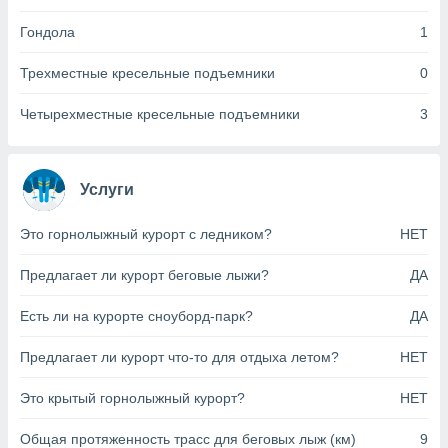
анного веб-
Гондола
1
реса и
торы файлов
оторые
Трехместные кресельные подъемники
0
могут
ь ваши
Четырехместные кресельные подъемники
3
е данные на
аконного
ротив
 можете
Услуги
Для этого вы
бое время
Это горнолыжный курорт с ледником?
НЕТ
ое согласие
ть против
Предлагает ли курорт беговые лыжи?
ДА
анных,
роить
» или
Есть ли на курорте сноуборд-парк?
ДА
ашей
йлов cookie
еб-сайте.
Предлагает ли курорт что-то для отдыха летом?
НЕТ
 партнеры
Это крытый горнолыжный курорт?
НЕТ
ваем
ледующим
Общая протяженность трасс для беговых лыж (км)
9