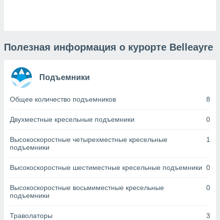
днако вы
сматривать
изированную
 можете
Полезная информация о курорте Belleayre
от установки
ться
Подъемники
нашему веб-
дписке,
Общее количество подъемников
8
у
».
Двухместные кресельные подъемники
0
гласия мы и
ры
Высокоскоростные четырехместные кресельные
1
 файлы
подъемники
кальные
торы или
Высокоскоростные шестиместные кресельные подъемники
0
 технологии
я,
Высокоскоростные восьмиместные кресельные
0
оступа и
подъемники
ерсональных
их как
Траволаторы
3
 о вашем