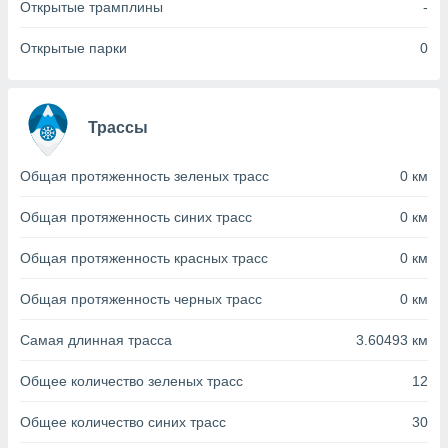
с помощью
Открытые трамплины
-
или
данных из
Открытые парки
0
чников,
и
вование
Трассы
ие
х данных
контента.
Общая протяженность зеленых трасс
0 км
ные
Общая протяженность синих трасс
0 км
и
ция
Общая протяженность красных трасс
0 км
м
я
Общая протяженность черных трасс
0 км
рованная
нтент,
Самая длинная трасса
3.60493 км
е
сти рекламы
Общее количество зеленых трасс
12
ие сведения
Общее количество синих трасс
30
и и