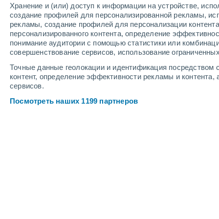
Хранение и (или) доступ к информации на устройстве, исп
Веб-камеры курорта Holiday Mounta
создание профилей для персонализированной рекламы, ис
рекламы, создание профилей для персонализации контент
персонализированного контента, определение эффективнос
понимание аудитории с помощью статистики или комбинаци
совершенствование сервисов, использование ограниченных
Точные данные геолокации и идентификация посредством с
контент, определение эффективности рекламы и контента, 
сервисов.
Посмотреть наших 1199 партнеров
Holiday Mountain Top Of Roman
7 Авг. 2026
Глубина снега