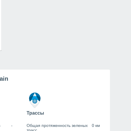
ain
Трассы
в
-
Общая протяженность зеленых
0 км
трасс