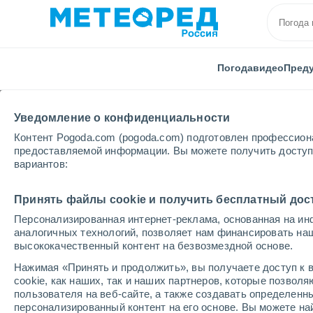
Погода
видео
Пред
Уведомление о конфиденциальности
Контент Pogoda.com (pogoda.com) подготовлен профессион
предоставляемой информации. Вы можете получить доступ 
вариантов:
Главная
США
Штат Нью-Йорка
Holiday Mount
Принять файлы cookie и получить бесплатный дос
Персонализированная интернет-реклама, основанная на ин
Закрыта
аналогичных технологий, позволяет нам финансировать на
высококачественный контент на безвозмездной основе.
Holiday Mountain
Нажимая «Принять и продолжить», вы получаете доступ к в
cookie, как наших, так и наших партнеров, которые позвол
пользователя на веб-сайте, а также создавать определенн
Открытие
Закрытие
персонализированный контент на его основе. Вы можете 