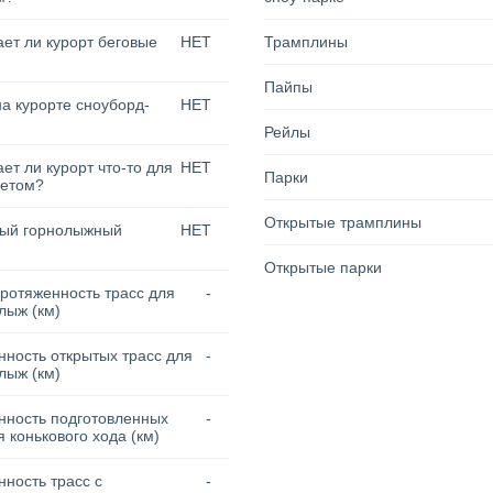
ет ли курорт беговые
НЕТ
Трамплины
Пайпы
на курорте сноуборд-
НЕТ
Рейлы
ет ли курорт что-то для
НЕТ
Парки
летом?
Открытые трамплины
тый горнолыжный
НЕТ
Открытые парки
ротяженность трасс для
-
лыж (км)
ность открытых трасс для
-
лыж (км)
нность подготовленных
-
я конькового хода (км)
ность трасс с
-