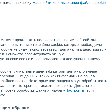
е, нажав на кнопку
Настройки использования файлов cookie
,
31°
/
+20°
+29°
/
+20°
+28°
/
+18°
но можете продолжать пользоваться нашим веб-сайтом
Состояние снега
становлены только те файлы cookie, которые необходимы
 cookie не будут использоваться для анализа действий или
ко вы сможете просматривать общую
Глубина снега у подножья
-
установки cookie и воспользоваться доступом к нашему
Глубина снега на вершине
-
cookie, уникальные идентификаторы или аналогичные
 персональных данных, таких как информация о вашем
Тип покрытия у подножья склона
-
ы файлов cookie. Некоторые поставщики могут обрабатывать
а, против которого вы можете возразить. Для этого вы
Тип покрытия на вершине склона
-
ть против обработки данных, нажав «
Настроить
» или
йте.
ющим образом: