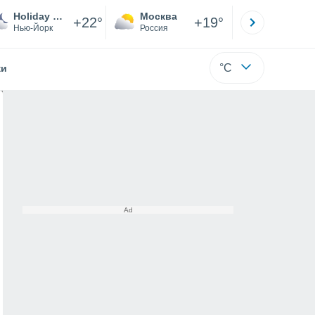
Holiday Mountain
Москва
Санкт-
+22°
+19°
Нью-Йорк
Россия
Са
°C
жи