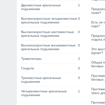
Двухместные кресельные
1
подъемники
Предлага
лыжи?
Высокоскоростные четырехместные
0
кресельные подъемники
Есть ли 
парк?
Высокоскоростные шестиместные
0
кресельные подъемники
Предлага
отдыха 
Высокоскоростные восьмиместные
0
кресельные подъемники
Это кры
курорт?
Траволаторы
2
Общая п
беговых 
Гондола
0
Протяжен
Трехместные кресельные
0
беговых 
подъемники
Протяже
Четырехместные кресельные
1
трасс дл
подъемники
Протяжен