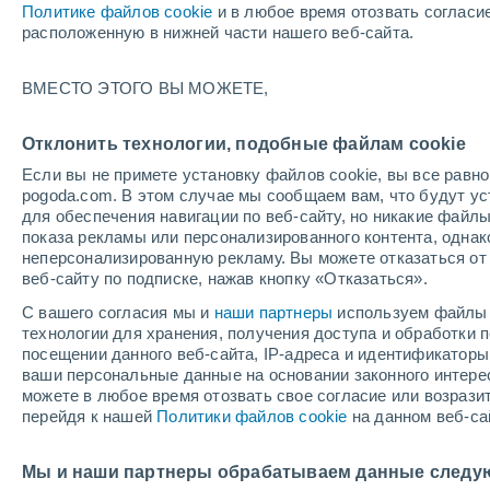
Политике файлов cookie
и в любое время отозвать согласи
19/12/2026
21/03/2027
расположенную в нижней части нашего веб-сайта.
+
Остался 132 день
ВМЕСТО ЭТОГО ВЫ МОЖЕТЕ,
Снеговой отчет на сегодня
Отклонить технологии, подобные файлам cookie
Если вы не примете установку файлов cookie, вы все рав
Трассы по уровням
0
0
0
0
pogoda.com. В этом случае мы сообщаем вам, что будут у
сложности
для обеспечения навигации по веб-сайту, но никакие файлы
показа рекламы или персонализированного контента, одна
неперсонализированную рекламу. Вы можете отказаться от 
Протяженность катабельных трасс в
-
веб-сайту по подписке, нажав кнопку «Отказаться».
километрах
С вашего согласия мы и
наши партнеры
используем файлы 
технологии для хранения, получения доступа и обработки
Открытые трассы
0 / 0
посещении данного веб-сайта, IP-адреса и идентификатор
ваши персональные данные на основании законного интерес
можете в любое время отозвать свое согласие или возрази
Подъемники
0 / 4
перейдя к нашей
Политики файлов cookie
на данном веб-са
Мы и наши партнеры обрабатываем данные следу