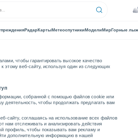
упреждения
Радар
Карты
Метеоспутники
Модели
Мир
Горные лы
алами, чтобы гарантировать высокое качество
к этому веб-сайту, используя один из следующих
ain
Горные лыжи
туп
формации, собранной с помощью файлов cookie или
шу деятельность, чтобы продолжать предлагать вам
Погода в Holiday Mountain - NY
еб-сайту, соглашаясь на использование всех файлов
cегодня
завтра
воскресенье
яют нам отслеживать и анализировать действия
7 Авг.
8 Авг.
9 Авг.
ый профиль, чтобы показывать вам рекламу и
найти дополнительную информацию в нашей