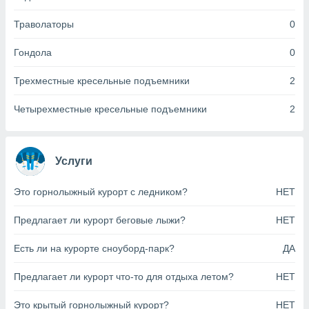
анного веб-
реса и
Траволаторы
0
торы файлов
оторые
Гондола
0
могут
ь ваши
Трехместные кресельные подъемники
2
е данные на
аконного
Четырехместные кресельные подъемники
2
ротив
 можете
Для этого вы
бое время
Услуги
ое согласие
ть против
Это горнолыжный курорт с ледником?
НЕТ
анных,
роить
» или
ашей
Предлагает ли курорт беговые лыжи?
НЕТ
йлов cookie
еб-сайте.
Есть ли на курорте сноуборд-парк?
ДА
 партнеры
Предлагает ли курорт что-то для отдыха летом?
НЕТ
ваем
ледующим
Это крытый горнолыжный курорт?
НЕТ