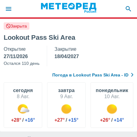
Закрыта
ие о
циальности
Lookout Pass Ski Area
oda.com
Открытие
Закрытие
)
27/11/2026
18/04/2027
алами,
Остался 110 день
тировать
ество
Погода в Lookout Pass Ski Area - ID
яемой
. Вы можете
ступ к этому
cегодня
завтра
понедельник
используя
8 Авг.
9 Авг.
10 Авг.
едующих
файлы
+28°
/
+16°
+27°
/
+15°
+26°
/
+14°
олучить
й доступ