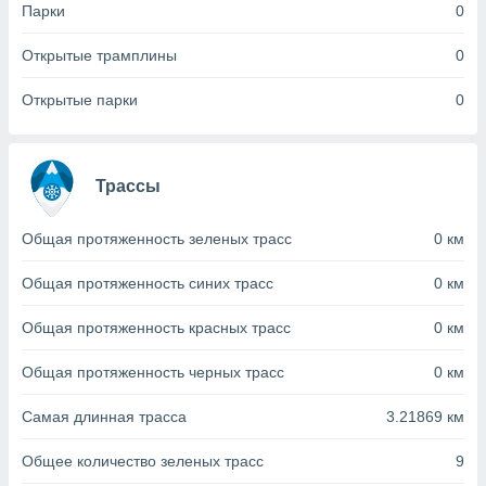
с помощью
Парки
0
или
данных из
Открытые трамплины
0
чников,
и
Открытые парки
0
вование
ие
х данных
Трассы
контента.
ные
Общая протяженность зеленых трасс
0 км
и
ция
м
Общая протяженность синих трасс
0 км
я
Общая протяженность красных трасс
0 км
рованная
нтент,
Общая протяженность черных трасс
0 км
е
сти рекламы
Самая длинная трасса
3.21869 км
ие сведения
Общее количество зеленых трасс
9
и и