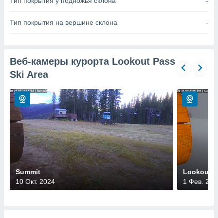
Тип покрытия у подножья склона
-
 и
ть действия
я на веб-
Тип покрытия на вершине склона
-
же
пределенный
обы
вам рекламу
Веб-камеры курорта Lookout Pass
зированный
Ski Area
го основе.
айти
ьную
 в нашей
йлов cookie
ремя
гласие,
опку
спользования
 cookie
нную в
Summit
Lookout 
и нашего
10 Окт. 2024
1 Фев. 202
ОГО ВЫ