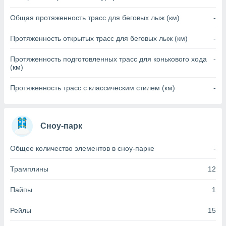
(или) доступ
Общая протяженность трасс для беговых лыж (км)
-
и на
Протяженность открытых трасс для беговых лыж (км)
-
ие
х данных
Протяженность подготовленных трасс для конькового хода
-
рекламы,
(км)
рофилей для
рованной
Протяженность трасс с классическим стилем (км)
-
пользование
ля выбора
рованной
здание
Сноу-парк
ля
ции
Общее количество элементов в сноу-парке
-
спользование
ля выбора
Трамплины
12
рованного
пределение
сти
Пайпы
1
ределение
сти
Рейлы
15
онимание