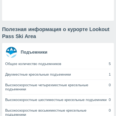
днако вы
сматривать
изированную
 можете
от установки
Полезная информация о курорте Lookout
Pass Ski Area
ться
нашему веб-
дписке,
Подъемники
у
».
Общее количество подъемников
5
гласия мы и
ры
Двухместные кресельные подъемники
1
 файлы
кальные
Высокоскоростные четырехместные кресельные
0
торы или
подъемники
 технологии
я,
Высокоскоростные шестиместные кресельные подъемники
0
оступа и
ерсональных
их как
Высокоскоростные восьмиместные кресельные
0
подъемники
 о вашем