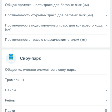
Общая протяженность трасс для беговых лыж (км)
-
(или) доступ
и на
Протяженность открытых трасс для беговых лыж (км)
-
ие
Протяженность подготовленных трасс для конькового хода
-
х данных
(км)
рекламы,
рофилей для
Протяженность трасс с классическим стилем (км)
-
рованной
пользование
ля выбора
рованной
Сноу-парк
здание
ля
Общее количество элементов в сноу-парке
-
ции
спользование
ля выбора
Трамплины
-
рованного
пределение
Пайпы
-
сти
ределение
Рейлы
-
сти
онимание
Парки
0