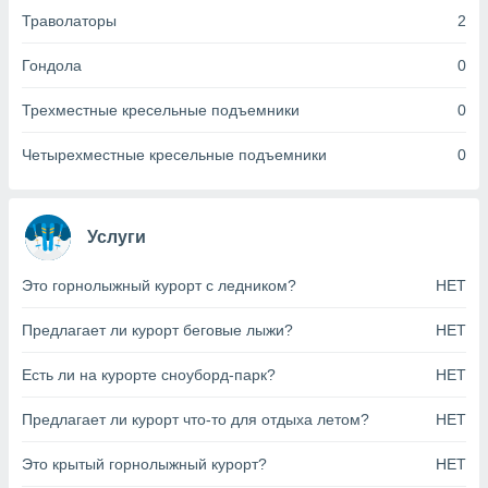
анного веб-
Траволаторы
2
реса и
торы файлов
Гондола
0
оторые
могут
Трехместные кресельные подъемники
0
ь ваши
е данные на
Четырехместные кресельные подъемники
0
аконного
ротив
 можете
Для этого вы
Услуги
бое время
ое согласие
ть против
Это горнолыжный курорт с ледником?
НЕТ
анных,
роить
» или
Предлагает ли курорт беговые лыжи?
НЕТ
ашей
йлов cookie
Есть ли на курорте сноуборд-парк?
НЕТ
еб-сайте.
Предлагает ли курорт что-то для отдыха летом?
НЕТ
 партнеры
ваем
Это крытый горнолыжный курорт?
НЕТ
ледующим