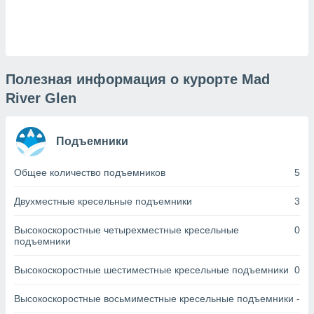
днако вы
сматривать
изированную
 можете
от установки
Полезная информация о курорте Mad
River Glen
ться
нашему веб-
дписке,
Подъемники
у
».
Общее количество подъемников
5
гласия мы и
ры
Двухместные кресельные подъемники
3
 файлы
кальные
Высокоскоростные четырехместные кресельные
0
торы или
подъемники
 технологии
я,
Высокоскоростные шестиместные кресельные подъемники
0
оступа и
ерсональных
их как
Высокоскоростные восьмиместные кресельные подъемники
-
 о вашем