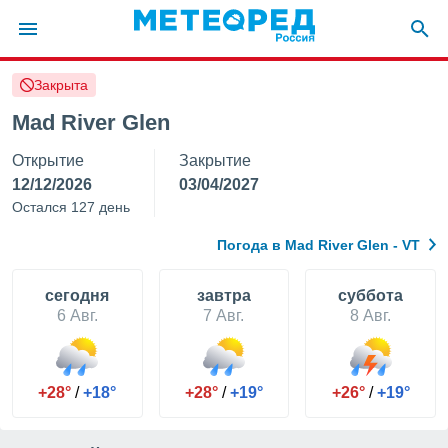
Закрыта
ие о
циальности
Mad River Glen
oda.com
Открытие
Закрытие
)
12/12/2026
03/04/2027
алами,
Остался 127 день
тировать
ество
Погода в Mad River Glen - VT
яемой
. Вы можете
ступ к этому
cегодня
завтра
суббота
используя
6 Авг.
7 Авг.
8 Авг.
едующих
файлы
+28°
/
+18°
+28°
/
+19°
+26°
/
+19°
олучить
й доступ