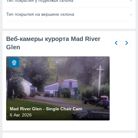
Тип покрытия у подножья склона
-
 и
ть действия
я на веб-
Тип покрытия на вершине склона
-
же
пределенный
обы
вам рекламу
Веб-камеры курорта Mad River
зированный
Glen
го основе.
айти
ьную
 в нашей
йлов cookie
ремя
гласие,
опку
спользования
 cookie
нную в
Mad River Glen - Single Chair Cam
и нашего
6 Авг. 2026
ОГО ВЫ