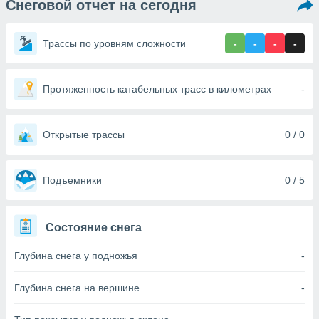
Снеговой отчет на сегодня
ированная
клама,
на
Трассы по уровням сложности
-
-
-
-
 собранной
файлов
аналогичных
 позволяет
Протяженность катабельных трасс в километрах
-
ПРИНЯТЬ
ировать
И
ьность,
ПРОДОЛЖИТЬ
олжать
Открытые трассы
0 / 0
вам
ственный
НАСТРОЙКИ
ой основе.
Подъемники
0 / 5
ринять и
, вы
Состояние снега
оступ к веб-
ашаясь на
Глубина снега у подножья
-
ие всех
ie, как
и наших
Глубина снега на вершине
-
которые
нам