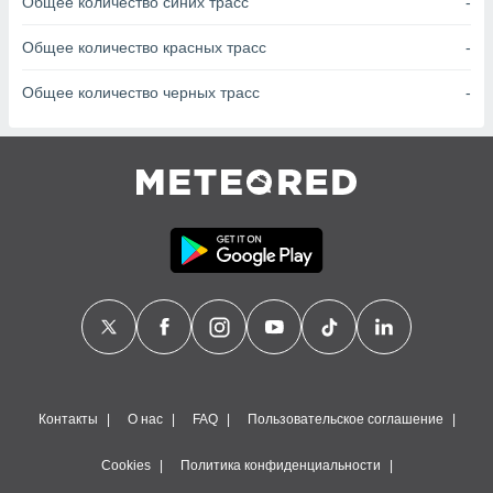
Общее количество синих трасс
-
сервисов.
 наших 1199
Общее количество красных трасс
-
неров
Общее количество черных трасс
-
Контакты
О нас
FAQ
Пользовательское соглашение
Cookies
Политика конфиденциальности