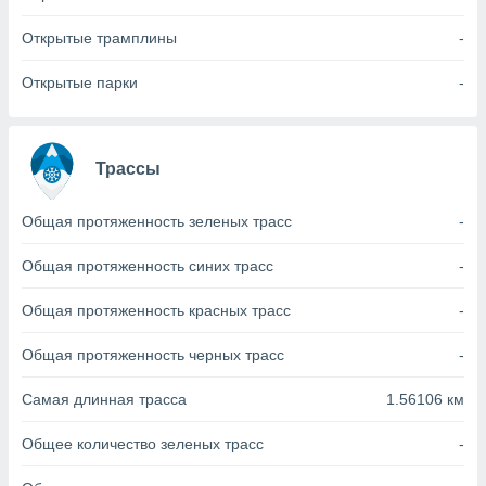
с помощью
или
Открытые трамплины
-
данных из
чников,
Открытые парки
-
и
вование
ие
х данных
Трассы
контента.
ные
Общая протяженность зеленых трасс
-
и
ция
Общая протяженность синих трасс
-
м
я
Общая протяженность красных трасс
-
рованная
Общая протяженность черных трасс
-
нтент,
е
Самая длинная трасса
1.56106 км
сти рекламы
Общее количество зеленых трасс
-
ие сведения
и и