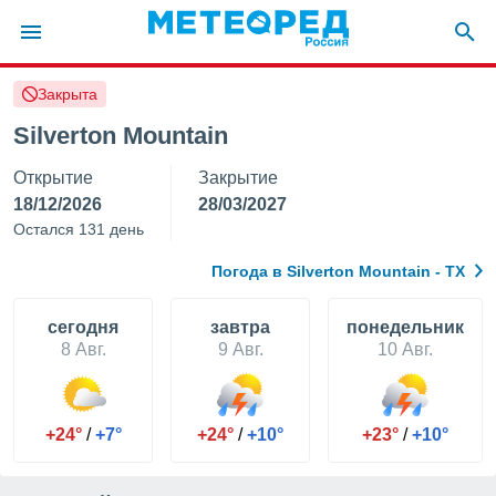
Закрыта
ие о
циальности
Silverton Mountain
oda.com
Открытие
Закрытие
)
18/12/2026
28/03/2027
алами,
Остался 131 день
тировать
ество
Погода в Silverton Mountain - TX
яемой
. Вы можете
ступ к этому
cегодня
завтра
понедельник
используя
8 Авг.
9 Авг.
10 Авг.
едующих
файлы
+24°
/
+7°
+24°
/
+10°
+23°
/
+10°
олучить
й доступ