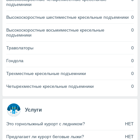
днако вы
подъемники
сматривать
Высокоскоростные шестиместные кресельные подъемники
0
изированную
 можете
Высокоскоростные восьмиместные кресельные
0
от установки
подъемники
ться
Траволаторы
0
нашему веб-
дписке,
Гондола
0
у
».
Трехместные кресельные подъемники
0
гласия мы и
ры
Четырехместные кресельные подъемники
0
 файлы
кальные
торы или
 технологии
Услуги
я,
оступа и
Это горнолыжный курорт с ледником?
НЕТ
ерсональных
их как
Предлагает ли курорт беговые лыжи?
НЕТ
 о вашем