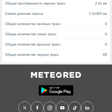
с помощью
Общая протяженность черных трасс
2.41 км
или
данных из
Самая длинная трасса
2.41402 км
чников,
и
Общее количество зеленых трасс
0
вование
ие
Общее количество синих трасс
0
х данных
контента.
Общее количество красных трасс
0
ные
Общее количество черных трасс
69
и
ция
м
я
рованная
нтент,
е
сти рекламы
ие сведения
и и