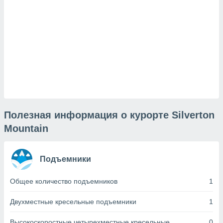
и,
 файлам
примете
айлов
се равно
должать
ся нашим
pogoda.com.
Полезная информация о курорте Silverton
ае мы
м, что
Mountain
овлены
айлы cookie,
обходимы
Подъемники
ения
 веб-сайту,
Общее количество подъемников
1
файлы cookie
пользоваться
 действий
Двухместные кресельные подъемники
1
рекламы или
рованного
Высокоскоростные четырехместные кресельные
0