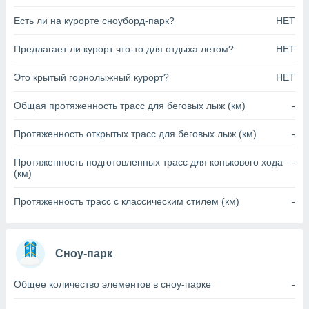
анного веб-
Есть ли на курорте сноуборд-парк?
НЕТ
реса и
торы файлов
Предлагает ли курорт что-то для отдыха летом?
НЕТ
оторые
могут
ь ваши
Это крытый горнолыжный курорт?
НЕТ
е данные на
аконного
Общая протяженность трасс для беговых лыж (км)
-
ротив
 можете
Протяженность открытых трасс для беговых лыж (км)
-
Для этого вы
бое время
Протяженность подготовленных трасс для конькового хода
-
ое согласие
(км)
ть против
анных,
Протяженность трасс с классическим стилем (км)
-
роить
» или
ашей
йлов cookie
еб-сайте.
Сноу-парк
 партнеры
Общее количество элементов в сноу-парке
-
ваем
ледующим