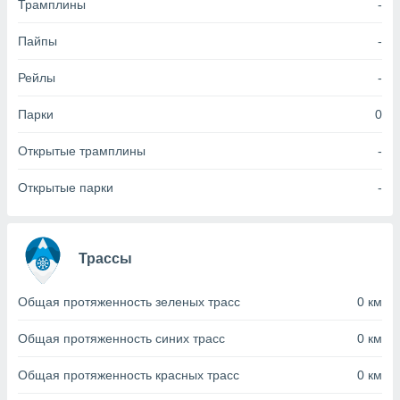
Трамплины
-
(или) доступ
Пайпы
-
и на
Рейлы
-
ие
х данных
рекламы,
Парки
0
рофилей для
рованной
Открытые трамплины
-
пользование
ля выбора
Открытые парки
-
рованной
здание
ля
ции
Трассы
спользование
ля выбора
рованного
Общая протяженность зеленых трасс
0 км
пределение
сти
Общая протяженность синих трасс
0 км
ределение
сти
Общая протяженность красных трасс
0 км
онимание