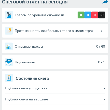
Снеговой отчет на сегодня
ированная
клама,
на
Трассы по уровням сложности
0
0
0
69
 собранной
файлов
аналогичных
 позволяет
Протяженность катабельных трасс в километрах
- / 1
ПРИНЯТЬ
ировать
И
ьность,
ПРОДОЛЖИТЬ
олжать
Открытые трассы
0 / 69
вам
ственный
НАСТРОЙКИ
ой основе.
Подъемники
0 / 1
ринять и
, вы
Состояние снега
оступ к веб-
ашаясь на
Глубина снега у подножья
-
ие всех
ie, как
и наших
Глубина снега на вершине
-
которые
нам