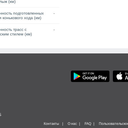
лыж (км)
нность подготовленных
-
я конькового хода (км)
ность трасс с
-
ским стилем (км)
S
Контакты
О нас
FAQ
Пользовательско