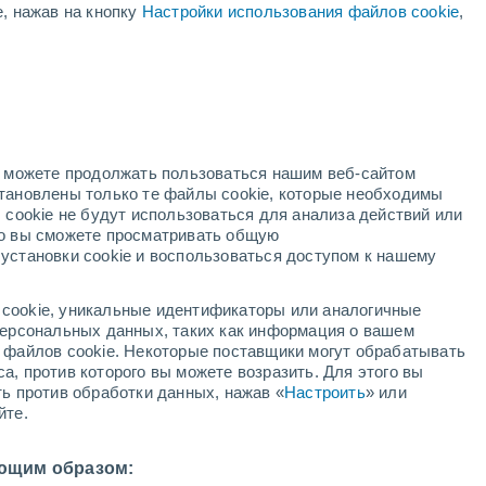
е, нажав на кнопку
Настройки использования файлов cookie
,
31°
/
+23°
+30°
/
+22°
+31°
/
+21°
но можете продолжать пользоваться нашим веб-сайтом
Состояние снега
становлены только те файлы cookie, которые необходимы
 cookie не будут использоваться для анализа действий или
ко вы сможете просматривать общую
Глубина снега у подножья
-
установки cookie и воспользоваться доступом к нашему
Глубина снега на вершине
-
cookie, уникальные идентификаторы или аналогичные
 персональных данных, таких как информация о вашем
Тип покрытия у подножья склона
-
ы файлов cookie. Некоторые поставщики могут обрабатывать
а, против которого вы можете возразить. Для этого вы
Тип покрытия на вершине склона
-
ть против обработки данных, нажав «
Настроить
» или
йте.
ющим образом: