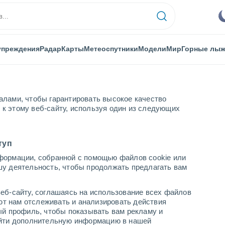
упреждения
Радар
Карты
Метеоспутники
Модели
Мир
Горные лы
алами, чтобы гарантировать высокое качество
к этому веб-сайту, используя один из следующих
Горные лыжи
туп
формации, собранной с помощью файлов cookie или
шу деятельность, чтобы продолжать предлагать вам
Погода в Yawgoo Valley - RI
еб-сайту, соглашаясь на использование всех файлов
cегодня
завтра
воскресенье
яют нам отслеживать и анализировать действия
7 Авг.
8 Авг.
9 Авг.
ый профиль, чтобы показывать вам рекламу и
найти дополнительную информацию в нашей