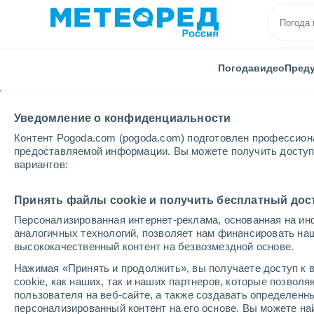
Погода
видео
Пред
Уведомление о конфиденциальности
Контент Pogoda.com (pogoda.com) подготовлен профессион
предоставляемой информации. Вы можете получить доступ 
вариантов:
Главная
США
Род-Айленд
Yawgoo Valley
Принять файлы cookie и получить бесплатный дос
Персонализированная интернет-реклама, основанная на ин
Закрыта
аналогичных технологий, позволяет нам финансировать на
высококачественный контент на безвозмездной основе.
Yawgoo Valley
Нажимая «Принять и продолжить», вы получаете доступ к в
cookie, как наших, так и наших партнеров, которые позвол
пользователя на веб-сайте, а также создавать определенн
Открытие
Закрытие
персонализированный контент на его основе. Вы можете 