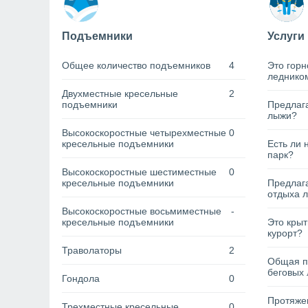
Подъемники
Услуги
Общее количество подъемников
4
Это горн
леднико
Двухместные кресельные
2
подъемники
Предлага
лыжи?
Высокоскоростные четырехместные
0
кресельные подъемники
Есть ли 
парк?
Высокоскоростные шестиместные
0
кресельные подъемники
Предлага
отдыха 
Высокоскоростные восьмиместные
-
кресельные подъемники
Это кры
курорт?
Траволаторы
2
Общая п
беговых 
Гондола
0
Протяжен
Трехместные кресельные
0