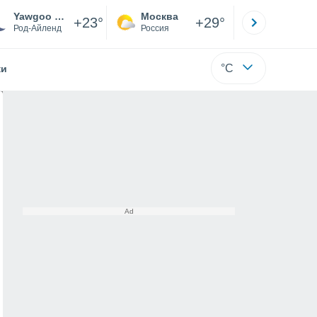
Yawgoo Valley
Москва
Санкт-
+23°
+29°
Род-Айленд
Россия
Са
°C
жи