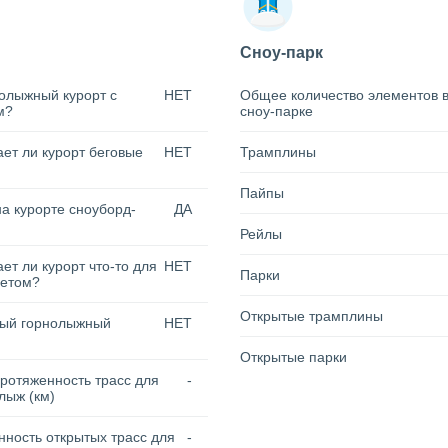
Сноу-парк
олыжный курорт с
НЕТ
Общее количество элементов 
м?
сноу-парке
ет ли курорт беговые
НЕТ
Трамплины
Пайпы
на курорте сноуборд-
ДА
Рейлы
ет ли курорт что-то для
НЕТ
Парки
летом?
Открытые трамплины
тый горнолыжный
НЕТ
Открытые парки
ротяженность трасс для
-
лыж (км)
ность открытых трасс для
-