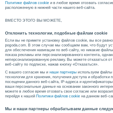
Политике файлов cookie
и в любое время отозвать согласи
12/12/2026
14/03/2027
расположенную в нижней части нашего веб-сайта.
+
Остался 126 день
ВМЕСТО ЭТОГО ВЫ МОЖЕТЕ,
Снеговой отчет на сегодня
Отклонить технологии, подобные файлам cookie
Если вы не примете установку файлов cookie, вы все рав
Трассы по уровням
-
-
-
-
pogoda.com. В этом случае мы сообщаем вам, что будут у
сложности
для обеспечения навигации по веб-сайту, но никакие файлы
показа рекламы или персонализированного контента, одна
неперсонализированную рекламу. Вы можете отказаться от 
Протяженность катабельных трасс в
-
веб-сайту по подписке, нажав кнопку «Отказаться».
километрах
С вашего согласия мы и
наши партнеры
используем файлы 
технологии для хранения, получения доступа и обработки
Открытые трассы
0 / 0
посещении данного веб-сайта, IP-адреса и идентификатор
ваши персональные данные на основании законного интерес
можете в любое время отозвать свое согласие или возрази
Подъемники
0 / 4
перейдя к нашей
Политики файлов cookie
на данном веб-са
Мы и наши партнеры обрабатываем данные следу