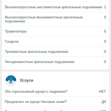
днако вы
Высокоскоростные шестиместные кресельные подъемники
1
сматривать
Высокоскоростные восьмиместные кресельные
0
изированную
подъемники
 можете
от установки
Траволаторы
5
ться
нашему веб-
Гондола
0
дписке,
у
Трехместные кресельные подъемники
0
».
Четырехместные кресельные подъемники
0
гласия мы и
ры
 файлы
кальные
Услуги
торы или
 технологии
я,
Это горнолыжный курорт с ледником?
НЕТ
оступа и
ерсональных
Предлагает ли курорт беговые лыжи?
ДА
их как
 о вашем