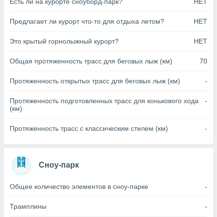
Есть ли на курорте сноуборд-парк?
НЕТ
анного веб-
реса и
Предлагает ли курорт что-то для отдыха летом?
НЕТ
торы файлов
оторые
Это крытый горнолыжный курорт?
НЕТ
могут
ь ваши
Общая протяженность трасс для беговых лыж (км)
70
е данные на
аконного
ротив
Протяженность открытых трасс для беговых лыж (км)
-
 можете
Для этого вы
Протяженность подготовленных трасс для конькового хода
-
бое время
(км)
ое согласие
ть против
Протяженность трасс с классическим стилем (км)
-
анных,
роить
» или
ашей
йлов cookie
Сноу-парк
еб-сайте.
Общее количество элементов в сноу-парке
-
 партнеры
ваем
Трамплины
-
ледующим