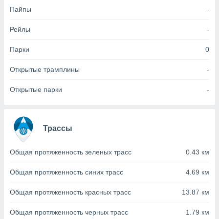
Пайпы
-
(или) доступ
и на
Рейлы
-
ие
Парки
0
х данных
рекламы,
Открытые трамплины
-
рофилей для
рованной
Открытые парки
-
пользование
ля выбора
рованной
здание
ля
Трассы
ции
спользование
Общая протяженность зеленых трасс
0.43 км
ля выбора
рованного
Общая протяженность синих трасс
4.69 км
пределение
сти
ределение
Общая протяженность красных трасс
13.87 км
сти
онимание
Общая протяженность черных трасс
1.79 км