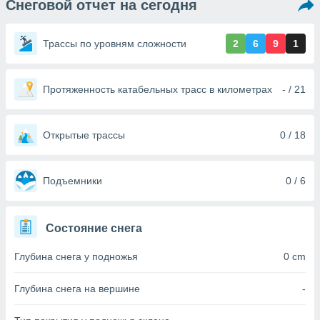
Снеговой отчет на сегодня
ированная
клама,
на
Трассы по уровням сложности
2
6
9
1
 собранной
файлов
аналогичных
 позволяет
Протяженность катабельных трасс в километрах
- / 21
ПРИНЯТЬ
ировать
И
ьность,
ПРОДОЛЖИТЬ
олжать
Открытые трассы
0 / 18
вам
ственный
НАСТРОЙКИ
ой основе.
Подъемники
0 / 6
ринять и
, вы
Состояние снега
оступ к веб-
ашаясь на
Глубина снега у подножья
0 cm
ие всех
ie, как
и наших
Глубина снега на вершине
-
которые
нам