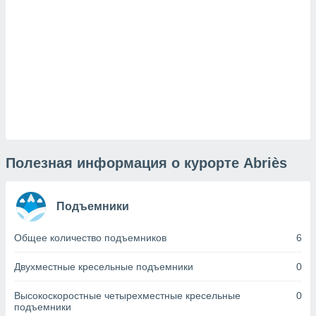
и,
 файлам
примете
айлов
се равно
должать
ся нашим
pogoda.com.
Полезная информация о курорте Abriès
ае мы
м, что
овлены
айлы cookie,
Подъемники
обходимы
ения
Общее количество подъемников
6
 веб-сайту,
файлы cookie
Двухместные кресельные подъемники
0
пользоваться
 действий
Высокоскоростные четырехместные кресельные
0
рекламы или
подъемники
рованного