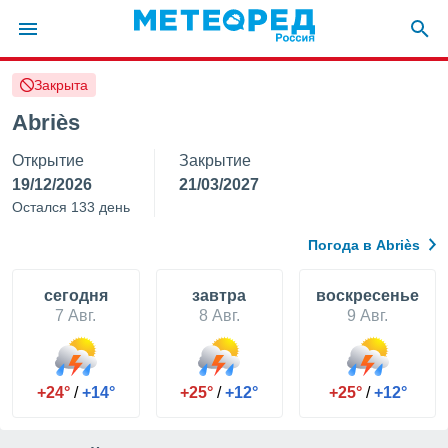
Закрыта
ие о
циальности
Abriès
oda.com
Открытие
Закрытие
)
19/12/2026
21/03/2027
алами,
Остался 133 день
тировать
ество
Погода в Abriès
яемой
. Вы можете
ступ к этому
cегодня
завтра
воскресенье
используя
7 Авг.
8 Авг.
9 Авг.
едующих
файлы
+24°
/
+14°
+25°
/
+12°
+25°
/
+12°
олучить
й доступ