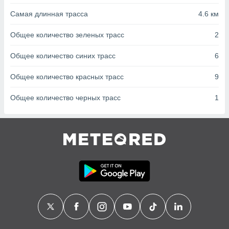
с помощью
или
Самая длинная трасса
4.6 км
данных из
чников,
Общее количество зеленых трасс
2
и
вование
Общее количество синих трасс
6
ие
Общее количество красных трасс
9
х данных
контента.
Общее количество черных трасс
1
ные
и
ция
м
я
рованная
нтент,
е
сти рекламы
ие сведения
и и