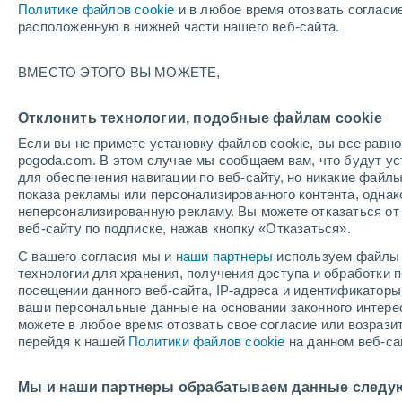
Политике файлов cookie
и в любое время отозвать согласи
12/12/2026
28/03/2027
расположенную в нижней части нашего веб-сайта.
+2
Остался 125 день
ВМЕСТО ЭТОГО ВЫ МОЖЕТЕ,
Снеговой отчет на сегодня
Отклонить технологии, подобные файлам cookie
Если вы не примете установку файлов cookie, вы все рав
Трассы по уровням
11
10
11
9
pogoda.com. В этом случае мы сообщаем вам, что будут у
сложности
для обеспечения навигации по веб-сайту, но никакие файлы
показа рекламы или персонализированного контента, одна
неперсонализированную рекламу. Вы можете отказаться от 
Протяженность катабельных трасс в
0 /
веб-сайту по подписке, нажав кнопку «Отказаться».
километрах
125
С вашего согласия мы и
наши партнеры
используем файлы 
технологии для хранения, получения доступа и обработки
Открытые трассы
0 / 41
посещении данного веб-сайта, IP-адреса и идентификатор
ваши персональные данные на основании законного интерес
можете в любое время отозвать свое согласие или возрази
Подъемники
0 / 18
перейдя к нашей
Политики файлов cookie
на данном веб-са
Мы и наши партнеры обрабатываем данные следу