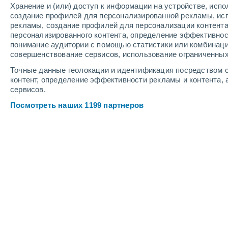
Хранение и (или) доступ к информации на устройстве, исп
Веб-камеры курорта Виллар-де-Ла
создание профилей для персонализированной рекламы, ис
рекламы, создание профилей для персонализации контент
персонализированного контента, определение эффективнос
понимание аудитории с помощью статистики или комбинаци
совершенствование сервисов, использование ограниченных
Точные данные геолокации и идентификация посредством с
контент, определение эффективности рекламы и контента, 
сервисов.
Villard de Lans - Les Hauts Plateaux/Porte de
Посмотреть наших 1199 партнеров
Corrençon
8 Авг. 2026
Глубина снега