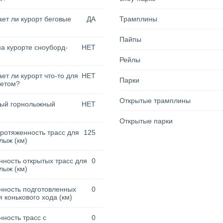
ет ли курорт беговые
ДА
Трамплины
Пайпы
на курорте сноуборд-
НЕТ
Рейлы
ет ли курорт что-то для
НЕТ
Парки
летом?
Открытые трамплины
тый горнолыжный
НЕТ
Открытые парки
ротяженность трасс для
125
лыж (км)
ность открытых трасс для
0
лыж (км)
нность подготовленных
0
я конькового хода (км)
ность трасс с
0