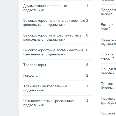
Двухместные кресельные
1
подъемники
Предлага
лыжи?
Высокоскоростные четырехместные
2
кресельные подъемники
Есть ли 
парк?
Высокоскоростные шестиместные
0
кресельные подъемники
Предлага
отдыха 
Высокоскоростные восьмиместные
0
кресельные подъемники
Это кры
курорт?
Траволаторы
8
Общая п
беговых 
Гондола
2
Протяжен
Трехместные кресельные
1
беговых 
подъемники
Протяже
Четырехместные кресельные
4
трасс дл
подъемники
Протяжен