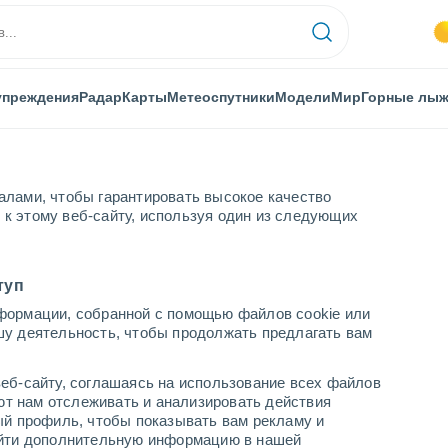
упреждения
Радар
Карты
Метеоспутники
Модели
Мир
Горные лы
алами, чтобы гарантировать высокое качество
к этому веб-сайту, используя один из следующих
р
Виллар-де-Лан
Горные лыжи
туп
формации, собранной с помощью файлов cookie или
шу деятельность, чтобы продолжать предлагать вам
Погода в Вилларе-де-Лане
еб-сайту, соглашаясь на использование всех файлов
егодня
завтра
понедельник
яют нам отслеживать и анализировать действия
8 Авг.
9 Авг.
10 Авг.
ый профиль, чтобы показывать вам рекламу и
найти дополнительную информацию в нашей