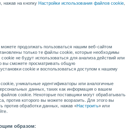
е, нажав на кнопку
Настройки использования файлов cookie
,
8°
/
+14°
+29°
/
+17°
+28°
/
+16°
но можете продолжать пользоваться нашим веб-сайтом
Состояние снега
становлены только те файлы cookie, которые необходимы
 cookie не будут использоваться для анализа действий или
ко вы сможете просматривать общую
Глубина снега у подножья
0 cm
установки cookie и воспользоваться доступом к нашему
Глубина снега на вершине
-
cookie, уникальные идентификаторы или аналогичные
 персональных данных, таких как информация о вашем
Тип покрытия у подножья склона
-
ы файлов cookie. Некоторые поставщики могут обрабатывать
а, против которого вы можете возразить. Для этого вы
Тип покрытия на вершине склона
-
ть против обработки данных, нажав «
Настроить
» или
йте.
ющим образом: