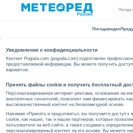
Погода
видео
Пред
Уведомление о конфиденциальности
Контент Pogoda.com (pogoda.com) подготовлен профессион
предоставляемой информации. Вы можете получить доступ 
вариантов:
Главная
Франция
Ове́рнь - Ро́на - А́льпы
Изе
Принять файлы cookie и получить бесплатный дос
Персонализированная интернет-реклама, основанная на ин
Закрыта
аналогичных технологий, позволяет нам финансировать на
высококачественный контент на безвозмездной основе.
Villard de Lans
Нажимая «Принять и продолжить», вы получаете доступ к в
c
cookie, как наших, так и наших партнеров, которые позвол
пользователя на веб-сайте, а также создавать определенн
Открытие
Закрытие
персонализированный контент на его основе. Вы можете 