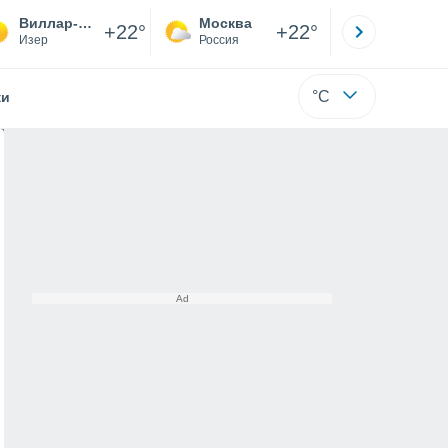
Виллар-де-Лан
Москва
Санкт-
+22°
+22°
Изер
Россия
Са
°C
жи