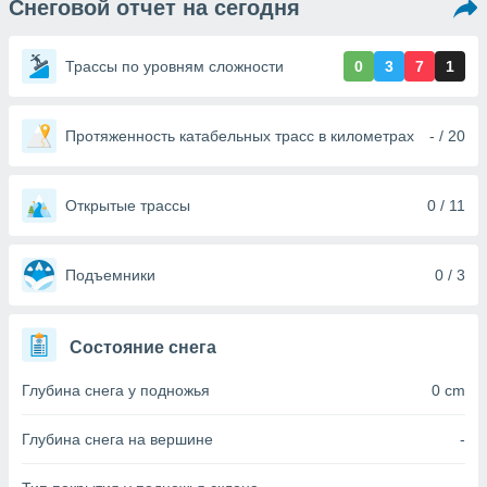
Снеговой отчет на сегодня
ированная
клама,
на
Трассы по уровням сложности
0
3
7
1
 собранной
файлов
аналогичных
 позволяет
Протяженность катабельных трасс в километрах
- / 20
ПРИНЯТЬ
ировать
И
ьность,
ПРОДОЛЖИТЬ
олжать
Открытые трассы
0 / 11
вам
ственный
НАСТРОЙКИ
ой основе.
Подъемники
0 / 3
ринять и
, вы
Состояние снега
оступ к веб-
ашаясь на
Глубина снега у подножья
0 cm
ие всех
ie, как
и наших
Глубина снега на вершине
-
которые
нам