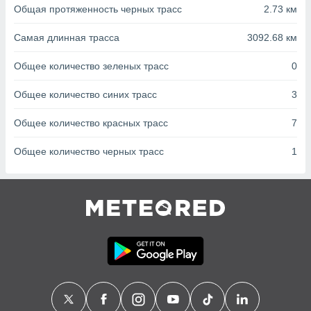
с помощью
Общая протяженность черных трасс
2.73 км
или
данных из
Самая длинная трасса
3092.68 км
чников,
и
Общее количество зеленых трасс
0
вование
ие
Общее количество синих трасс
3
х данных
контента.
Общее количество красных трасс
7
ные
Общее количество черных трасс
1
и
ция
м
я
рованная
нтент,
е
сти рекламы
ие сведения
и и