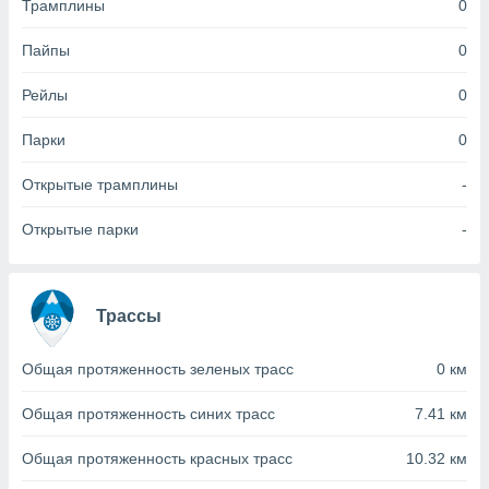
Трамплины
0
(или) доступ
Пайпы
0
и на
Рейлы
0
ие
х данных
рекламы,
Парки
0
рофилей для
рованной
Открытые трамплины
-
пользование
ля выбора
Открытые парки
-
рованной
здание
ля
ции
Трассы
спользование
ля выбора
рованного
Общая протяженность зеленых трасс
0 км
пределение
сти
Общая протяженность синих трасс
7.41 км
ределение
сти
Общая протяженность красных трасс
10.32 км
онимание