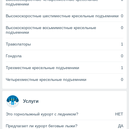
днако вы
подъемники
сматривать
Высокоскоростные шестиместные кресельные подъемники
0
изированную
 можете
Высокоскоростные восьмиместные кресельные
0
от установки
подъемники
ться
Траволаторы
1
нашему веб-
дписке,
Гондола
0
у
».
Трехместные кресельные подъемники
1
гласия мы и
ры
Четырехместные кресельные подъемники
0
 файлы
кальные
торы или
 технологии
Услуги
я,
оступа и
Это горнолыжный курорт с ледником?
НЕТ
ерсональных
их как
Предлагает ли курорт беговые лыжи?
ДА
 о вашем