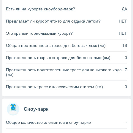
анного веб-
Есть ли на курорте сноуборд-парк?
ДА
реса и
торы файлов
Предлагает ли курорт что-то для отдыха летом?
НЕТ
оторые
могут
ь ваши
Это крытый горнолыжный курорт?
НЕТ
е данные на
аконного
Общая протяженность трасс для беговых лыж (км)
18
ротив
 можете
Протяженность открытых трасс для беговых лыж (км)
0
Для этого вы
бое время
Протяженность подготовленных трасс для конькового хода
7
ое согласие
(км)
ть против
анных,
Протяженность трасс с классическим стилем (км)
0
роить
» или
ашей
йлов cookie
еб-сайте.
Сноу-парк
 партнеры
Общее количество элементов в сноу-парке
-
ваем
ледующим