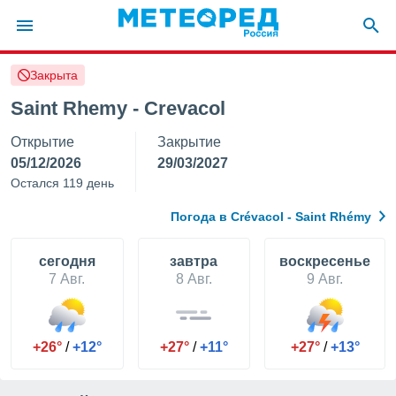
Закрыта
ие о
циальности
Saint Rhemy - Crevacol
oda.com
Открытие
Закрытие
)
05/12/2026
29/03/2027
алами,
Остался 119 день
тировать
ество
Погода в Crévacol - Saint Rhémy
яемой
. Вы можете
ступ к этому
cегодня
завтра
воскресенье
используя
7 Авг.
8 Авг.
9 Авг.
едующих
файлы
+26°
/
+12°
+27°
/
+11°
+27°
/
+13°
олучить
й доступ