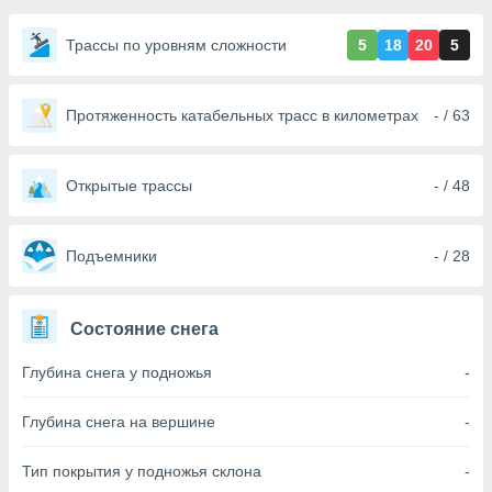
ированная
клама,
Трассы по уровням сложности
5
18
20
5
на
 собранной
файлов
аналогичных
Протяженность катабельных трасс в километрах
- / 63
 позволяет
ПРИНЯТЬ
ировать
И
ьность,
ПРОДОЛЖИТЬ
Открытые трассы
- / 48
олжать
вам
ственный
НАСТРОЙКИ
Подъемники
- / 28
ой основе.
ринять и
Состояние снега
, вы
оступ к веб-
Глубина снега у подножья
-
ашаясь на
ие всех
ie, как
Глубина снега на вершине
-
и наших
которые
Тип покрытия у подножья склона
-
нам