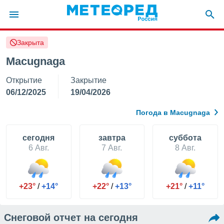
Закрыта
ие о
циальности
Macugnaga
oda.com
Открытие
Закрытие
)
06/12/2025
19/04/2026
алами,
тировать
Погода в Macugnaga
ество
яемой
. Вы можете
cегодня
завтра
суббота
ступ к этому
6 Авг.
7 Авг.
8 Авг.
используя
едующих
+23°
/
+14°
+22°
/
+13°
+21°
/
+11°
файлы
олучить
й доступ
Снеговой отчет на сегодня