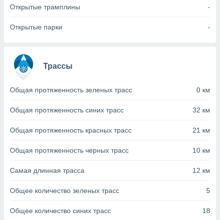
с помощью
Открытые трамплины
-
или
данных из
Открытые парки
-
чников,
и
вование
Трассы
ие
х данных
контента.
Общая протяженность зеленых трасс
0 км
ные
и
Общая протяженность синих трасс
32 км
ция
м
Общая протяженность красных трасс
21 км
я
Общая протяженность черных трасс
10 км
рованная
нтент,
Самая длинная трасса
12 км
е
сти рекламы
Общее количество зеленых трасс
5
ие сведения
Общее количество синих трасс
18
и и