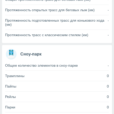
(или) доступ
Протяженность открытых трасс для беговых лыж (км)
-
и на
Протяженность подготовленных трасс для конькового хода
-
ие
(км)
х данных
рекламы,
Протяженность трасс с классическим стилем (км)
-
рофилей для
рованной
пользование
ля выбора
Сноу-парк
рованной
здание
Общее количество элементов в сноу-парке
-
ля
ции
спользование
Трамплины
0
ля выбора
рованного
Пайпы
0
пределение
сти
Рейлы
0
ределение
сти
Парки
0
онимание