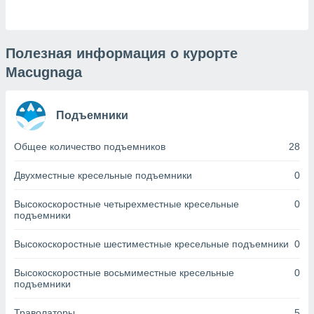
днако вы
сматривать
изированную
Полезная информация о курорте
 можете
Macugnaga
от установки
ться
Подъемники
нашему веб-
дписке,
у
Общее количество подъемников
28
».
Двухместные кресельные подъемники
0
гласия мы и
ры
Высокоскоростные четырехместные кресельные
0
 файлы
подъемники
кальные
торы или
Высокоскоростные шестиместные кресельные подъемники
0
 технологии
я,
оступа и
Высокоскоростные восьмиместные кресельные
0
подъемники
ерсональных
их как
 о вашем
Траволаторы
5