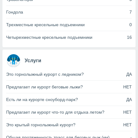
анного веб-
реса и
Гондола
7
торы файлов
оторые
Трехместные кресельные подъемники
0
могут
ь ваши
Четырехместные кресельные подъемники
16
е данные на
аконного
ротив
 можете
Услуги
Для этого вы
бое время
Это горнолыжный курорт с ледником?
ДА
ое согласие
ть против
анных,
Предлагает ли курорт беговые лыжи?
НЕТ
роить
» или
ашей
Есть ли на курорте сноуборд-парк?
ДА
йлов cookie
еб-сайте.
Предлагает ли курорт что-то для отдыха летом?
НЕТ
 партнеры
Это крытый горнолыжный курорт?
НЕТ
ваем
ледующим
Общая протяженность трасс для беговых лыж (км)
-