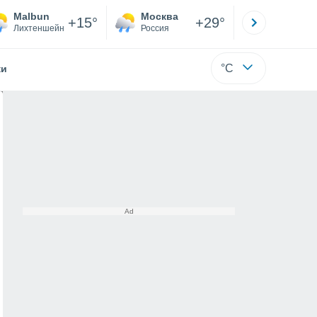
Malbun
Москва
Санкт-
+15°
+29°
Лихтеншейн
Россия
Са
°C
жи