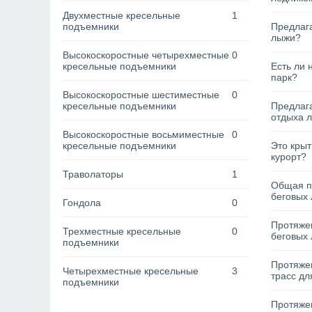
Двухместные кресельные
1
подъемники
Предлага
лыжи?
Высокоскоростные четырехместные
0
кресельные подъемники
Есть ли 
парк?
Высокоскоростные шестиместные
0
кресельные подъемники
Предлага
отдыха 
Высокоскоростные восьмиместные
0
кресельные подъемники
Это кры
курорт?
Траволаторы
1
Общая п
беговых 
Гондола
0
Протяжен
Трехместные кресельные
0
беговых 
подъемники
Протяже
Четырехместные кресельные
3
трасс дл
подъемники
Протяжен