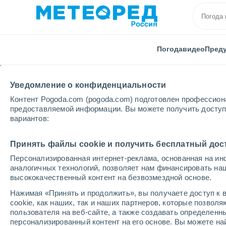
Погода
видео
Пред
Уведомление о конфиденциальности
Контент Pogoda.com (pogoda.com) подготовлен профессион
предоставляемой информации. Вы можете получить доступ 
вариантов:
Главная
Лихтеншейн
Malbun
Горные лыжи
Принять файлы cookie и получить бесплатный дос
Персонализированная интернет-реклама, основанная на ин
Закрыта
аналогичных технологий, позволяет нам финансировать на
высококачественный контент на безвозмездной основе.
Malbun - Steg FL
Нажимая «Принять и продолжить», вы получаете доступ к в
cookie, как наших, так и наших партнеров, которые позвол
пользователя на веб-сайте, а также создавать определенн
Открытие
Закрытие
персонализированный контент на его основе. Вы можете 