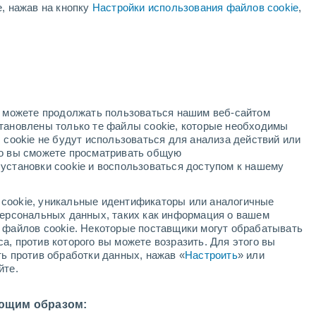
е, нажав на кнопку
Настройки использования файлов cookie
,
17°
/
+10°
+20°
/
+9°
+24°
/
+10°
но можете продолжать пользоваться нашим веб-сайтом
Состояние снега
становлены только те файлы cookie, которые необходимы
 cookie не будут использоваться для анализа действий или
ко вы сможете просматривать общую
Глубина снега у подножья
0 cm
установки cookie и воспользоваться доступом к нашему
Глубина снега на вершине
-
cookie, уникальные идентификаторы или аналогичные
 персональных данных, таких как информация о вашем
Тип покрытия у подножья склона
-
ы файлов cookie. Некоторые поставщики могут обрабатывать
а, против которого вы можете возразить. Для этого вы
Тип покрытия на вершине склона
-
ть против обработки данных, нажав «
Настроить
» или
йте.
ющим образом: