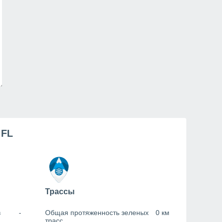
 FL
Трассы
в
-
Общая протяженность зеленых
0 км
трасс