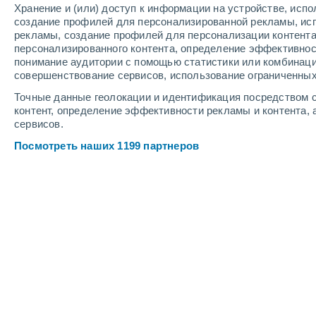
Хранение и (или) доступ к информации на устройстве, исп
Веб-камеры курорта Malbun
создание профилей для персонализированной рекламы, ис
рекламы, создание профилей для персонализации контент
персонализированного контента, определение эффективнос
понимание аудитории с помощью статистики или комбинаци
совершенствование сервисов, использование ограниченных
Точные данные геолокации и идентификация посредством с
контент, определение эффективности рекламы и контента, 
сервисов.
Посмотреть наших 1199 партнеров
Liechtenstein - Webcam Stausee Steg
7 Авг. 2026
Глубина снега