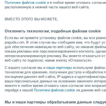
Политике файлов cookie
и в любое время отозвать согласи
12/12/2026
04/04/2027
расположенную в нижней части нашего веб-сайта.
+
Остался 126 день
ВМЕСТО ЭТОГО ВЫ МОЖЕТЕ,
Снеговой отчет на сегодня
Отклонить технологии, подобные файлам cookie
Если вы не примете установку файлов cookie, вы все рав
Трассы по уровням
0
0
0
0
pogoda.com. В этом случае мы сообщаем вам, что будут у
сложности
для обеспечения навигации по веб-сайту, но никакие файлы
показа рекламы или персонализированного контента, одна
неперсонализированную рекламу. Вы можете отказаться от 
Протяженность катабельных трасс в
0 /
веб-сайту по подписке, нажав кнопку «Отказаться».
километрах
23
С вашего согласия мы и
наши партнеры
используем файлы 
технологии для хранения, получения доступа и обработки
Открытые трассы
-
посещении данного веб-сайта, IP-адреса и идентификатор
ваши персональные данные на основании законного интерес
можете в любое время отозвать свое согласие или возрази
Подъемники
0 / 5
перейдя к нашей
Политики файлов cookie
на данном веб-са
Мы и наши партнеры обрабатываем данные следу