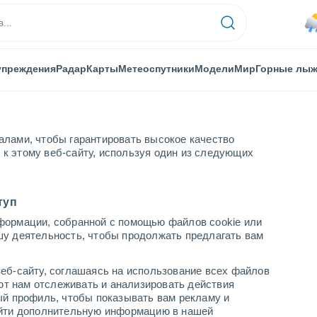
упреждения
Радар
Карты
Метеоспутники
Модели
Мир
Горные лы
алами, чтобы гарантировать высокое качество
к этому веб-сайту, используя один из следующих
туп
формации, собранной с помощью файлов cookie или
шу деятельность, чтобы продолжать предлагать вам
Погода в Malbun
еб-сайту, соглашаясь на использование всех файлов
cегодня
завтра
воскресенье
яют нам отслеживать и анализировать действия
7 Авг.
8 Авг.
9 Авг.
ый профиль, чтобы показывать вам рекламу и
найти дополнительную информацию в нашей