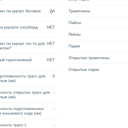
ет ли курорт беговые
ДА
Трамплины
Пайпы
на курорте сноуборд-
НЕТ
Рейлы
ет ли курорт что-то для
НЕТ
Парки
летом?
Открытые трамплины
тый горнолыжный
НЕТ
Открытые парки
ротяженность трасс для
0
лыж (км)
ность открытых трасс для
-
лыж (км)
нность подготовленных
-
я конькового хода (км)
ность трасс с
-