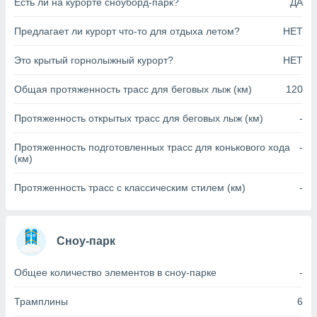
Есть ли на курорте сноуборд-парк?
ДА
анного веб-
реса и
Предлагает ли курорт что-то для отдыха летом?
НЕТ
торы файлов
оторые
Это крытый горнолыжный курорт?
НЕТ
могут
ь ваши
Общая протяженность трасс для беговых лыж (км)
120
е данные на
аконного
ротив
Протяженность открытых трасс для беговых лыж (км)
-
 можете
Для этого вы
Протяженность подготовленных трасс для конькового хода
-
бое время
(км)
ое согласие
ть против
Протяженность трасс с классическим стилем (км)
-
анных,
роить
» или
ашей
йлов cookie
Сноу-парк
еб-сайте.
Общее количество элементов в сноу-парке
-
 партнеры
ваем
Трамплины
6
ледующим