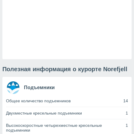
и,
 файлам
примете
айлов
се равно
должать
ся нашим
pogoda.com.
Полезная информация о курорте Norefjell
ае мы
м, что
овлены
айлы cookie,
Подъемники
обходимы
ения
Общее количество подъемников
14
 веб-сайту,
файлы cookie
Двухместные кресельные подъемники
1
пользоваться
 действий
Высокоскоростные четырехместные кресельные
1
рекламы или
подъемники
рованного