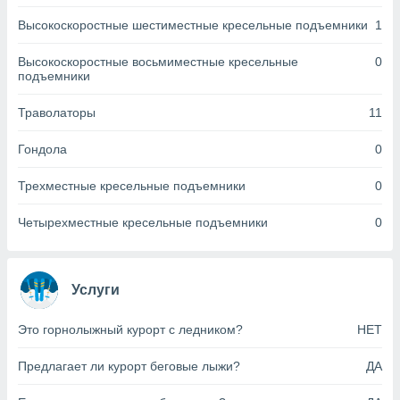
днако вы
Высокоскоростные шестиместные кресельные подъемники
1
сматривать
Высокоскоростные восьмиместные кресельные
0
изированную
подъемники
 можете
от установки
Траволаторы
11
ться
нашему веб-
Гондола
0
дписке,
у
Трехместные кресельные подъемники
0
».
Четырехместные кресельные подъемники
0
гласия мы и
ры
 файлы
кальные
Услуги
торы или
 технологии
я,
Это горнолыжный курорт с ледником?
НЕТ
оступа и
ерсональных
Предлагает ли курорт беговые лыжи?
ДА
их как
 о вашем