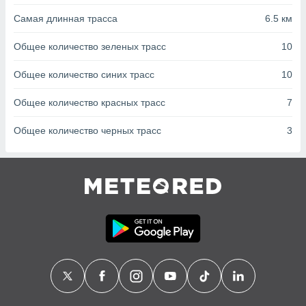
с помощью
или
Самая длинная трасса
6.5 км
данных из
чников,
Общее количество зеленых трасс
10
и
вование
Общее количество синих трасс
10
ие
Общее количество красных трасс
7
х данных
контента.
Общее количество черных трасс
3
ные
и
ция
м
я
рованная
нтент,
е
сти рекламы
ие сведения
и и