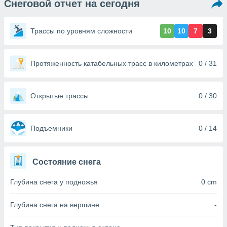
Снеговой отчет на сегодня
ированная
клама,
на
Трассы по уровням сложности
10
10
7
3
 собранной
файлов
аналогичных
 позволяет
Протяженность катабельных трасс в километрах
0 / 31
ПРИНЯТЬ
ировать
И
ьность,
ПРОДОЛЖИТЬ
олжать
Открытые трассы
0 / 30
вам
ственный
НАСТРОЙКИ
ой основе.
Подъемники
0 / 14
ринять и
, вы
Состояние снега
оступ к веб-
ашаясь на
Глубина снега у подножья
0 cm
ие всех
ie, как
и наших
Глубина снега на вершине
-
которые
нам