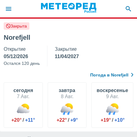
Закрыта
ие о
циальности
Norefjell
oda.com
Открытие
Закрытие
)
05/12/2026
11/04/2027
алами,
Остался 120 день
тировать
ество
Погода в Norefjell
яемой
. Вы можете
ступ к этому
cегодня
завтра
воскресенье
используя
7 Авг.
8 Авг.
9 Авг.
едующих
файлы
+20°
/
+11°
+22°
/
+9°
+19°
/
+10°
олучить
й доступ