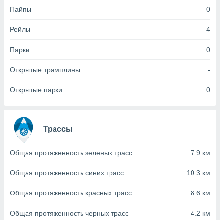
Пайпы
0
(или) доступ
и на
Рейлы
4
ие
Парки
0
х данных
рекламы,
Открытые трамплины
-
рофилей для
рованной
Открытые парки
0
пользование
ля выбора
рованной
здание
ля
Трассы
ции
спользование
Общая протяженность зеленых трасс
7.9 км
ля выбора
рованного
Общая протяженность синих трасс
10.3 км
пределение
сти
ределение
Общая протяженность красных трасс
8.6 км
сти
онимание
Общая протяженность черных трасс
4.2 км