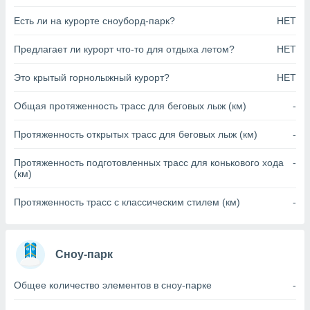
анного веб-
Есть ли на курорте сноуборд-парк?
НЕТ
реса и
торы файлов
Предлагает ли курорт что-то для отдыха летом?
НЕТ
оторые
могут
ь ваши
Это крытый горнолыжный курорт?
НЕТ
е данные на
аконного
Общая протяженность трасс для беговых лыж (км)
-
ротив
 можете
Протяженность открытых трасс для беговых лыж (км)
-
Для этого вы
бое время
Протяженность подготовленных трасс для конькового хода
-
ое согласие
(км)
ть против
анных,
Протяженность трасс с классическим стилем (км)
-
роить
» или
ашей
йлов cookie
еб-сайте.
Сноу-парк
 партнеры
Общее количество элементов в сноу-парке
-
ваем
ледующим