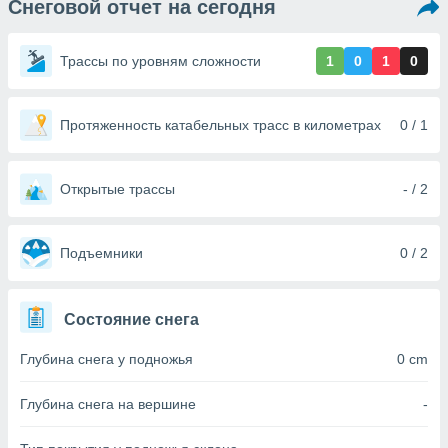
Снеговой отчет на сегодня
ированная
клама,
на
Трассы по уровням сложности
1
0
1
0
 собранной
файлов
аналогичных
 позволяет
Протяженность катабельных трасс в километрах
0 / 1
ПРИНЯТЬ
ировать
И
ьность,
ПРОДОЛЖИТЬ
олжать
Открытые трассы
- / 2
вам
ственный
НАСТРОЙКИ
ой основе.
Подъемники
0 / 2
ринять и
, вы
Состояние снега
оступ к веб-
ашаясь на
Глубина снега у подножья
0 cm
ие всех
ie, как
и наших
Глубина снега на вершине
-
которые
нам