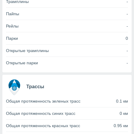
Трамплины
-
(или) доступ
Пайпы
-
и на
Рейлы
-
ие
х данных
рекламы,
Парки
0
рофилей для
рованной
Открытые трамплины
-
пользование
ля выбора
Открытые парки
-
рованной
здание
ля
ции
Трассы
спользование
ля выбора
рованного
Общая протяженность зеленых трасс
0.1 км
пределение
сти
Общая протяженность синих трасс
0 км
ределение
сти
Общая протяженность красных трасс
0.95 км
онимание