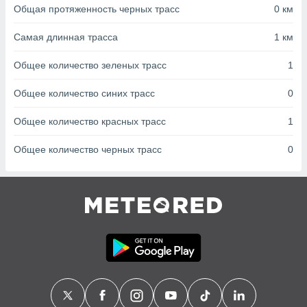
с помощью
Общая протяженность черных трасс
0 км
или
данных из
Самая длинная трасса
1 км
чников,
и
Общее количество зеленых трасс
1
вование
ие
Общее количество синих трасс
0
х данных
контента.
Общее количество красных трасс
1
ные
Общее количество черных трасс
0
и
ция
м
я
рованная
нтент,
е
сти рекламы
ие сведения
и и