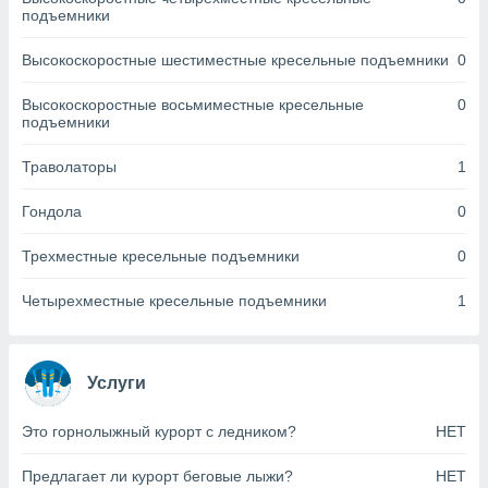
днако вы
подъемники
сматривать
Высокоскоростные шестиместные кресельные подъемники
0
изированную
 можете
Высокоскоростные восьмиместные кресельные
0
от установки
подъемники
ться
Траволаторы
1
нашему веб-
дписке,
Гондола
0
у
».
Трехместные кресельные подъемники
0
гласия мы и
ры
Четырехместные кресельные подъемники
1
 файлы
кальные
торы или
 технологии
Услуги
я,
оступа и
Это горнолыжный курорт с ледником?
НЕТ
ерсональных
их как
Предлагает ли курорт беговые лыжи?
НЕТ
 о вашем