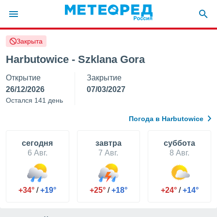
Закрыта
ие о
циальности
Harbutowice - Szklana Gora
oda.com
Открытие
Закрытие
)
26/12/2026
07/03/2027
алами,
Остался 141 день
тировать
ество
Погода в Harbutowice
яемой
. Вы можете
ступ к этому
cегодня
завтра
суббота
используя
6 Авг.
7 Авг.
8 Авг.
едующих
файлы
+34°
/
+19°
+25°
/
+18°
+24°
/
+14°
олучить
й доступ