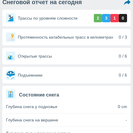
Снеговой отчет на сегодня
ированная
клама,
на
Трассы по уровням сложности
2
3
1
0
 собранной
файлов
аналогичных
 позволяет
Протяженность катабельных трасс в километрах
0 / 3
ПРИНЯТЬ
ировать
И
ьность,
ПРОДОЛЖИТЬ
олжать
Открытые трассы
0 / 6
вам
ственный
НАСТРОЙКИ
ой основе.
Подъемники
0 / 6
ринять и
, вы
Состояние снега
оступ к веб-
ашаясь на
Глубина снега у подножья
0 cm
ие всех
ie, как
и наших
Глубина снега на вершине
-
которые
нам