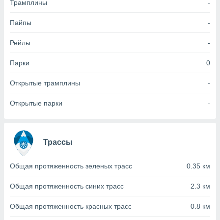
Трамплины
-
(или) доступ
Пайпы
-
и на
Рейлы
-
ие
х данных
рекламы,
Парки
0
рофилей для
рованной
Открытые трамплины
-
пользование
ля выбора
Открытые парки
-
рованной
здание
ля
ции
Трассы
спользование
ля выбора
рованного
Общая протяженность зеленых трасс
0.35 км
пределение
сти
Общая протяженность синих трасс
2.3 км
ределение
сти
Общая протяженность красных трасс
0.8 км
онимание