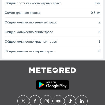
с помощью
Общая протяженность черных трасс
0 км
или
данных из
Самая длинная трасса
0.8 км
чников,
и
Общее количество зеленых трасс
2
вование
ие
Общее количество синих трасс
3
х данных
контента.
Общее количество красных трасс
1
ные
Общее количество черных трасс
0
и
ция
м
я
рованная
нтент,
е
сти рекламы
ие сведения
и и