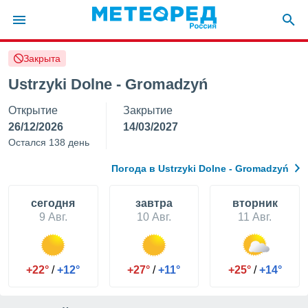
Закрыта
ие о
циальности
Ustrzyki Dolne - Gromadzyń
oda.com
Открытие
Закрытие
)
26/12/2026
14/03/2027
алами,
Остался 138 день
тировать
ество
Погода в Ustrzyki Dolne - Gromadzyń
яемой
. Вы можете
ступ к этому
cегодня
завтра
вторник
используя
9 Авг.
10 Авг.
11 Авг.
едующих
файлы
+22°
/
+12°
+27°
/
+11°
+25°
/
+14°
олучить
й доступ