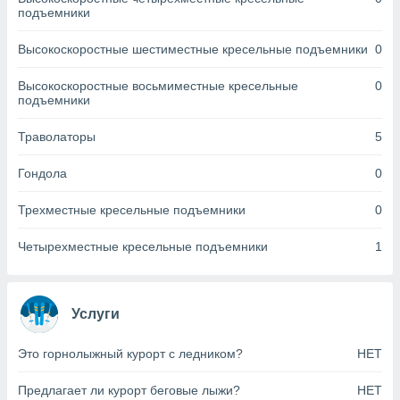
днако вы
подъемники
сматривать
Высокоскоростные шестиместные кресельные подъемники
0
изированную
 можете
Высокоскоростные восьмиместные кресельные
0
от установки
подъемники
ться
Траволаторы
5
нашему веб-
дписке,
Гондола
0
у
».
Трехместные кресельные подъемники
0
гласия мы и
ры
Четырехместные кресельные подъемники
1
 файлы
кальные
торы или
 технологии
Услуги
я,
оступа и
Это горнолыжный курорт с ледником?
НЕТ
ерсональных
их как
Предлагает ли курорт беговые лыжи?
НЕТ
 о вашем