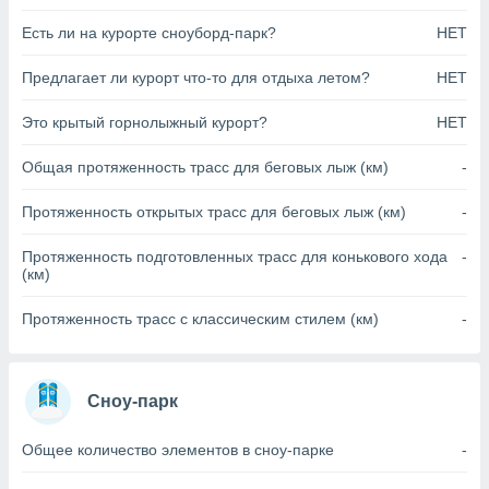
анного веб-
Есть ли на курорте сноуборд-парк?
НЕТ
реса и
торы файлов
Предлагает ли курорт что-то для отдыха летом?
НЕТ
оторые
могут
ь ваши
Это крытый горнолыжный курорт?
НЕТ
е данные на
аконного
Общая протяженность трасс для беговых лыж (км)
-
ротив
 можете
Протяженность открытых трасс для беговых лыж (км)
-
Для этого вы
бое время
Протяженность подготовленных трасс для конькового хода
-
ое согласие
(км)
ть против
анных,
Протяженность трасс с классическим стилем (км)
-
роить
» или
ашей
йлов cookie
еб-сайте.
Сноу-парк
 партнеры
Общее количество элементов в сноу-парке
-
ваем
ледующим