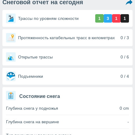
Снеговой отчет на сегодня
ированная
клама,
на
Трассы по уровням сложности
1
3
1
1
 собранной
файлов
аналогичных
 позволяет
Протяженность катабельных трасс в километрах
0 / 3
ПРИНЯТЬ
ировать
И
ьность,
ПРОДОЛЖИТЬ
олжать
Открытые трассы
0 / 6
вам
ственный
НАСТРОЙКИ
ой основе.
Подъемники
0 / 4
ринять и
, вы
Состояние снега
оступ к веб-
ашаясь на
Глубина снега у подножья
0 cm
ие всех
ie, как
и наших
Глубина снега на вершине
-
которые
нам