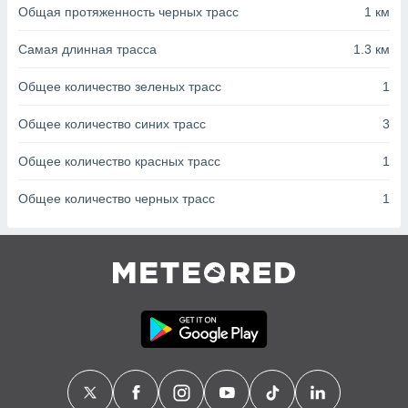
с помощью
Общая протяженность черных трасс
1 км
или
данных из
Самая длинная трасса
1.3 км
чников,
и
Общее количество зеленых трасс
1
вование
ие
Общее количество синих трасс
3
х данных
контента.
Общее количество красных трасс
1
ные
Общее количество черных трасс
1
и
ция
м
я
рованная
нтент,
е
сти рекламы
ие сведения
и и