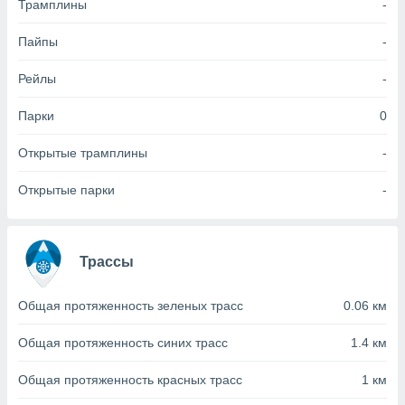
Трамплины
-
(или) доступ
Пайпы
-
и на
Рейлы
-
ие
х данных
рекламы,
Парки
0
рофилей для
рованной
Открытые трамплины
-
пользование
ля выбора
Открытые парки
-
рованной
здание
ля
ции
Трассы
спользование
ля выбора
рованного
Общая протяженность зеленых трасс
0.06 км
пределение
сти
Общая протяженность синих трасс
1.4 км
ределение
сти
Общая протяженность красных трасс
1 км
онимание