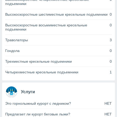
днако вы
подъемники
сматривать
Высокоскоростные шестиместные кресельные подъемники
0
изированную
 можете
Высокоскоростные восьмиместные кресельные
0
от установки
подъемники
ться
Траволаторы
3
нашему веб-
дписке,
Гондола
0
у
».
Трехместные кресельные подъемники
0
гласия мы и
ры
Четырехместные кресельные подъемники
1
 файлы
кальные
торы или
 технологии
Услуги
я,
оступа и
Это горнолыжный курорт с ледником?
НЕТ
ерсональных
их как
Предлагает ли курорт беговые лыжи?
НЕТ
 о вашем