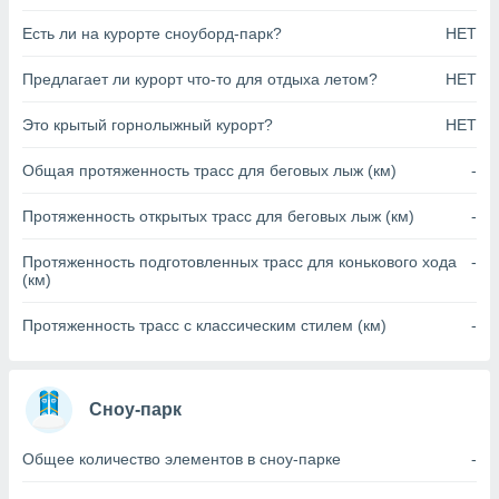
анного веб-
Есть ли на курорте сноуборд-парк?
НЕТ
реса и
торы файлов
Предлагает ли курорт что-то для отдыха летом?
НЕТ
оторые
могут
ь ваши
Это крытый горнолыжный курорт?
НЕТ
е данные на
аконного
Общая протяженность трасс для беговых лыж (км)
-
ротив
 можете
Протяженность открытых трасс для беговых лыж (км)
-
Для этого вы
бое время
Протяженность подготовленных трасс для конькового хода
-
ое согласие
(км)
ть против
анных,
Протяженность трасс с классическим стилем (км)
-
роить
» или
ашей
йлов cookie
еб-сайте.
Сноу-парк
 партнеры
Общее количество элементов в сноу-парке
-
ваем
ледующим