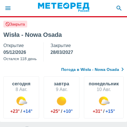
Закрыта
ие о
циальности
Wisła - Nowa Osada
oda.com
Открытие
Закрытие
)
05/12/2026
28/03/2027
алами,
Остался 118 день
тировать
ество
Погода в Wisła - Nowa Osada
яемой
. Вы можете
ступ к этому
cегодня
завтра
понедельник
используя
8 Авг.
9 Авг.
10 Авг.
едующих
файлы
+23°
/
+14°
+25°
/
+10°
+31°
/
+15°
олучить
й доступ