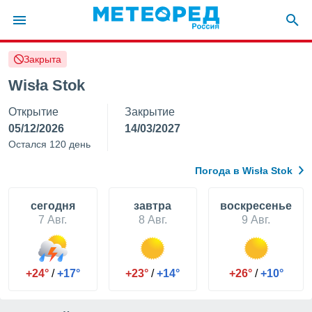
Закрыта
ие о
циальности
Wisła Stok
oda.com
Открытие
Закрытие
)
05/12/2026
14/03/2027
алами,
Остался 120 день
тировать
ество
Погода в Wisła Stok
яемой
. Вы можете
ступ к этому
cегодня
завтра
воскресенье
используя
7 Авг.
8 Авг.
9 Авг.
едующих
файлы
+24°
/
+17°
+23°
/
+14°
+26°
/
+10°
олучить
й доступ