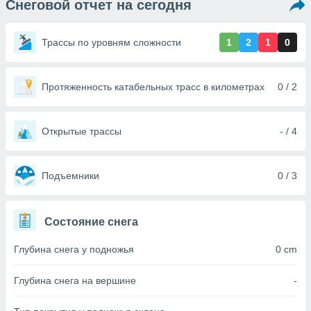
Снеговой отчет на сегодня
ированная
клама,
на
Трассы по уровням сложности
1
2
1
0
 собранной
файлов
аналогичных
 позволяет
Протяженность катабельных трасс в километрах
0 / 2
ПРИНЯТЬ
ировать
И
ьность,
ПРОДОЛЖИТЬ
олжать
Открытые трассы
- / 4
вам
ственный
НАСТРОЙКИ
ой основе.
Подъемники
0 / 3
ринять и
, вы
Состояние снега
оступ к веб-
ашаясь на
Глубина снега у подножья
0 cm
ие всех
ie, как
и наших
Глубина снега на вершине
-
которые
нам