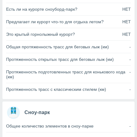
анного веб-
Есть ли на курорте сноуборд-парк?
НЕТ
реса и
торы файлов
Предлагает ли курорт что-то для отдыха летом?
НЕТ
оторые
могут
ь ваши
Это крытый горнолыжный курорт?
НЕТ
е данные на
аконного
Общая протяженность трасс для беговых лыж (км)
-
ротив
 можете
Протяженность открытых трасс для беговых лыж (км)
-
Для этого вы
бое время
Протяженность подготовленных трасс для конькового хода
-
ое согласие
(км)
ть против
анных,
Протяженность трасс с классическим стилем (км)
-
роить
» или
ашей
йлов cookie
еб-сайте.
Сноу-парк
 партнеры
Общее количество элементов в сноу-парке
-
ваем
ледующим