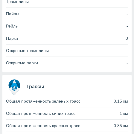
Трамплины
-
(или) доступ
Пайпы
-
и на
Рейлы
-
ие
х данных
рекламы,
Парки
0
рофилей для
рованной
Открытые трамплины
-
пользование
ля выбора
Открытые парки
-
рованной
здание
ля
ции
Трассы
спользование
ля выбора
рованного
Общая протяженность зеленых трасс
0.15 км
пределение
сти
Общая протяженность синих трасс
1 км
ределение
сти
Общая протяженность красных трасс
0.85 км
онимание