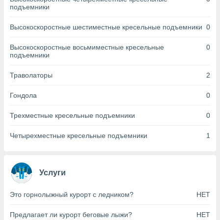
днако вы
подъемники
сматривать
Высокоскоростные шестиместные кресельные подъемники
0
изированную
 можете
Высокоскоростные восьмиместные кресельные
0
от установки
подъемники
ться
Траволаторы
2
нашему веб-
дписке,
Гондола
0
у
».
Трехместные кресельные подъемники
0
гласия мы и
ры
Четырехместные кресельные подъемники
1
 файлы
кальные
торы или
 технологии
Услуги
я,
оступа и
Это горнолыжный курорт с ледником?
НЕТ
ерсональных
их как
Предлагает ли курорт беговые лыжи?
НЕТ
 о вашем