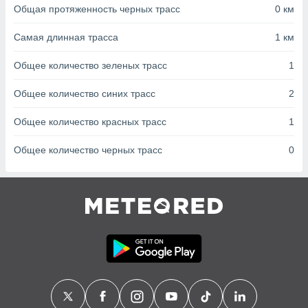
с помощью
Общая протяженность черных трасс
0 км
или
данных из
Самая длинная трасса
1 км
чников,
и
Общее количество зеленых трасс
1
вование
ие
Общее количество синих трасс
2
х данных
контента.
Общее количество красных трасс
1
ные
Общее количество черных трасс
0
и
ция
м
я
рованная
нтент,
е
сти рекламы
ие сведения
и и