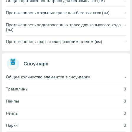
Общая протяженность трасс для беговых лыж (км)
-
(или) доступ
Протяженность открытых трасс для беговых лыж (км)
-
и на
Протяженность подготовленных трасс для конькового хода
-
ие
(км)
х данных
рекламы,
Протяженность трасс с классическим стилем (км)
-
рофилей для
рованной
пользование
ля выбора
Сноу-парк
рованной
здание
ля
Общее количество элементов в сноу-парке
-
ции
спользование
Трамплины
0
ля выбора
рованного
Пайпы
0
пределение
сти
Рейлы
0
ределение
сти
Парки
0
онимание