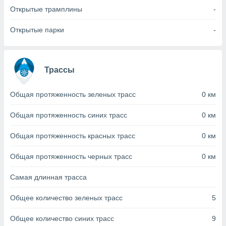
с помощью
Открытые трамплины
-
или
данных из
чников,
Открытые парки
-
и
вование
ие
Трассы
х данных
контента.
Общая протяженность зеленых трасс
0 км
ные
и
Общая протяженность синих трасс
0 км
ция
м
Общая протяженность красных трасс
0 км
я
Общая протяженность черных трасс
0 км
рованная
нтент,
Самая длинная трасса
е
сти рекламы
Общее количество зеленых трасс
5
ие сведения
и и
Общее количество синих трасс
9