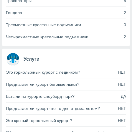
Траволаторы
5
анного веб-
реса и
Гондола
2
торы файлов
оторые
Трехместные кресельные подъемники
0
могут
ь ваши
Четырехместные кресельные подъемники
2
е данные на
аконного
ротив
 можете
Услуги
Для этого вы
бое время
ое согласие
Это горнолыжный курорт с ледником?
НЕТ
ть против
анных,
Предлагает ли курорт беговые лыжи?
НЕТ
роить
» или
ашей
Есть ли на курорте сноуборд-парк?
ДА
йлов cookie
еб-сайте.
Предлагает ли курорт что-то для отдыха летом?
НЕТ
 партнеры
Это крытый горнолыжный курорт?
НЕТ
ваем
ледующим