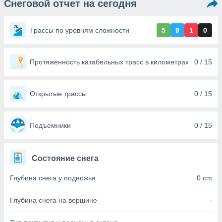
Снеговой отчет на сегодня
ированная
клама,
на
Трассы по уровням сложности
5
9
1
0
 собранной
файлов
аналогичных
 позволяет
Протяженность катабельных трасс в километрах
0 / 15
ПРИНЯТЬ
ировать
И
ьность,
ПРОДОЛЖИТЬ
олжать
Открытые трассы
0 / 15
вам
ственный
НАСТРОЙКИ
ой основе.
Подъемники
0 / 15
ринять и
, вы
Состояние снега
оступ к веб-
ашаясь на
Глубина снега у подножья
0 cm
ие всех
ie, как
и наших
Глубина снега на вершине
-
которые
нам