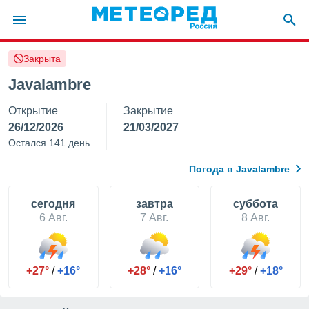
Закрыта
ие о
циальности
Javalambre
oda.com
Открытие
Закрытие
)
26/12/2026
21/03/2027
алами,
Остался 141 день
тировать
ество
Погода в Javalambre
яемой
. Вы можете
ступ к этому
cегодня
завтра
суббота
используя
6 Авг.
7 Авг.
8 Авг.
едующих
файлы
+27°
/
+16°
+28°
/
+16°
+29°
/
+18°
олучить
й доступ