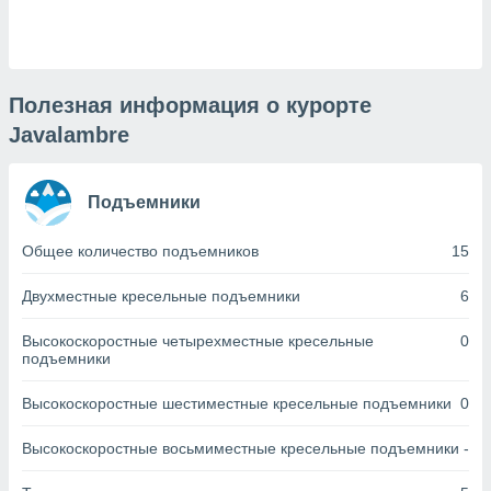
днако вы
сматривать
изированную
 можете
Полезная информация о курорте
от установки
Javalambre
ться
нашему веб-
Подъемники
дписке,
у
».
Общее количество подъемников
15
гласия мы и
Двухместные кресельные подъемники
6
ры
 файлы
кальные
Высокоскоростные четырехместные кресельные
0
подъемники
торы или
 технологии
я,
Высокоскоростные шестиместные кресельные подъемники
0
оступа и
ерсональных
Высокоскоростные восьмиместные кресельные подъемники
-
их как
 о вашем