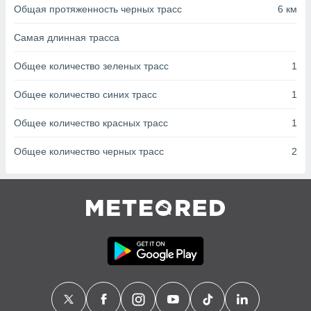
с помощью
Общая протяженность черных трасс
6 км
или
данных из
Самая длинная трасса
чников,
и
Общее количество зеленых трасс
1
вование
ие
Общее количество синих трасс
1
х данных
контента.
Общее количество красных трасс
1
ные
Общее количество черных трасс
2
и
ция
м
я
рованная
нтент,
е
сти рекламы
ие сведения
и и