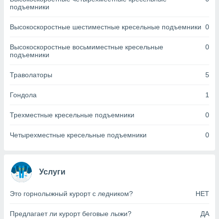
днако вы
подъемники
сматривать
Высокоскоростные шестиместные кресельные подъемники
0
изированную
 можете
Высокоскоростные восьмиместные кресельные
0
от установки
подъемники
ться
Траволаторы
5
нашему веб-
дписке,
Гондола
1
у
».
Трехместные кресельные подъемники
0
гласия мы и
ры
Четырехместные кресельные подъемники
0
 файлы
кальные
торы или
 технологии
Услуги
я,
оступа и
Это горнолыжный курорт с ледником?
НЕТ
ерсональных
их как
Предлагает ли курорт беговые лыжи?
ДА
 о вашем