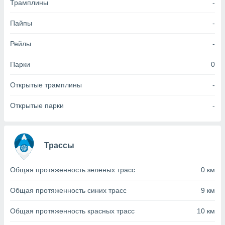
Трамплины
-
(или) доступ
Пайпы
-
и на
Рейлы
-
ие
х данных
рекламы,
Парки
0
рофилей для
рованной
Открытые трамплины
-
пользование
ля выбора
Открытые парки
-
рованной
здание
ля
ции
Трассы
спользование
ля выбора
рованного
Общая протяженность зеленых трасс
0 км
пределение
сти
Общая протяженность синих трасс
9 км
ределение
сти
Общая протяженность красных трасс
10 км
онимание