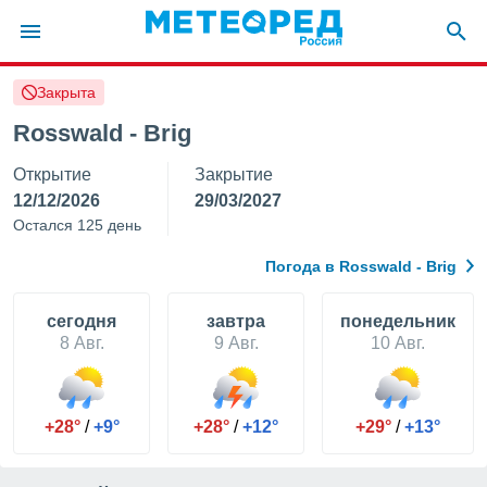
Закрыта
ие о
циальности
Rosswald - Brig
oda.com
Открытие
Закрытие
)
12/12/2026
29/03/2027
алами,
Остался 125 день
тировать
ество
Погода в Rosswald - Brig
яемой
. Вы можете
ступ к этому
cегодня
завтра
понедельник
используя
8 Авг.
9 Авг.
10 Авг.
едующих
файлы
+28°
/
+9°
+28°
/
+12°
+29°
/
+13°
олучить
й доступ