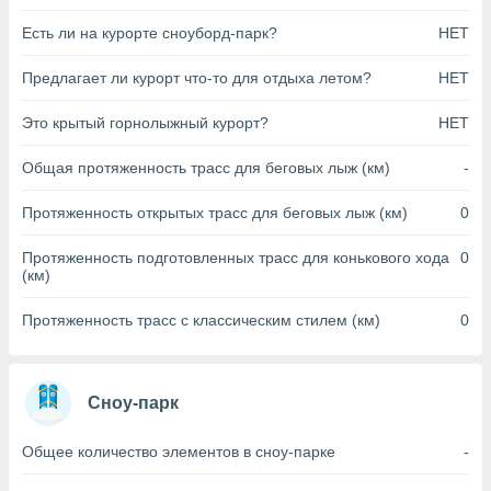
анного веб-
Есть ли на курорте сноуборд-парк?
НЕТ
реса и
торы файлов
Предлагает ли курорт что-то для отдыха летом?
НЕТ
оторые
могут
ь ваши
Это крытый горнолыжный курорт?
НЕТ
е данные на
аконного
Общая протяженность трасс для беговых лыж (км)
-
ротив
 можете
Протяженность открытых трасс для беговых лыж (км)
0
Для этого вы
бое время
Протяженность подготовленных трасс для конькового хода
0
ое согласие
(км)
ть против
анных,
Протяженность трасс с классическим стилем (км)
0
роить
» или
ашей
йлов cookie
еб-сайте.
Сноу-парк
 партнеры
Общее количество элементов в сноу-парке
-
ваем
ледующим