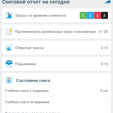
Снеговой отчет на сегодня
ированная
клама,
на
Трассы по уровням сложности
1
1
1
2
 собранной
файлов
аналогичных
 позволяет
Протяженность катабельных трасс в километрах
0 / 25
ПРИНЯТЬ
ировать
И
ьность,
ПРОДОЛЖИТЬ
олжать
Открытые трассы
0 / 5
вам
ственный
НАСТРОЙКИ
ой основе.
Подъемники
0 / 6
ринять и
, вы
Состояние снега
оступ к веб-
ашаясь на
Глубина снега у подножья
0 cm
ие всех
ie, как
и наших
Глубина снега на вершине
-
которые
нам