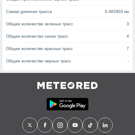
с помощью
или
Самая длинная трасса
0.482803 км
данных из
чников,
и
Общее количество зеленых трасс
3
вование
Общее количество синих трасс
4
ие
х данных
Общее количество красных трасс
7
контента.
Общее количество черных трасс
-
ные
и
ция
м
я
рованная
нтент,
е
сти рекламы
ие сведения
и и