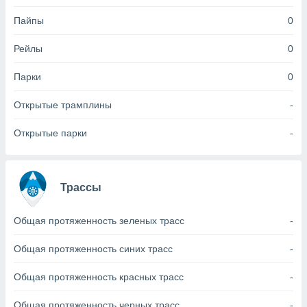
Пайпы
0
(или) доступ
и на
Рейлы
0
ие
х данных
Парки
0
рекламы,
рофилей для
Открытые трамплины
-
рованной
пользование
Открытые парки
-
ля выбора
рованной
здание
ля
Трассы
ции
спользование
ля выбора
Общая протяженность зеленых трасс
-
рованного
пределение
Общая протяженность синих трасс
-
сти
ределение
Общая протяженность красных трасс
-
сти
онимание
Общая протяженность черных трасс
-