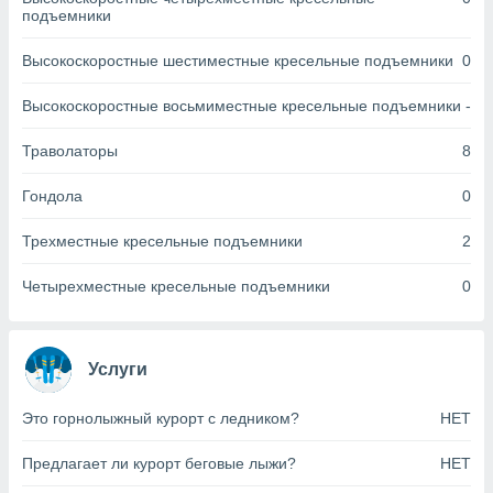
днако вы
подъемники
сматривать
Высокоскоростные шестиместные кресельные подъемники
0
изированную
 можете
Высокоскоростные восьмиместные кресельные подъемники
-
от установки
Траволаторы
8
ться
нашему веб-
Гондола
0
дписке,
у
Трехместные кресельные подъемники
2
».
гласия мы и
Четырехместные кресельные подъемники
0
ры
 файлы
кальные
торы или
Услуги
 технологии
я,
Это горнолыжный курорт с ледником?
НЕТ
оступа и
ерсональных
Предлагает ли курорт беговые лыжи?
НЕТ
их как
 о вашем