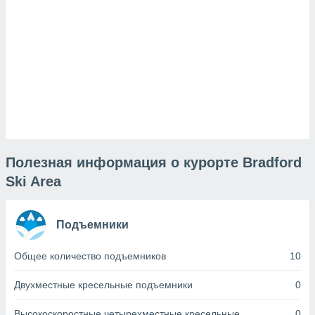
и,
 файлам
примете
айлов
се равно
должать
ся нашим
pogoda.com.
Полезная информация о курорте Bradford
ае мы
м, что
Ski Area
овлены
айлы cookie,
обходимы
Подъемники
ения
 веб-сайту,
Общее количество подъемников
10
файлы cookie
пользоваться
 действий
Двухместные кресельные подъемники
0
рекламы или
рованного
Высокоскоростные четырехместные кресельные
0