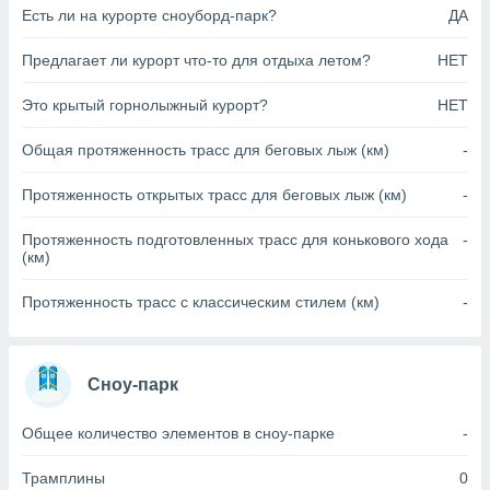
Есть ли на курорте сноуборд-парк?
ДА
анного веб-
реса и
торы файлов
Предлагает ли курорт что-то для отдыха летом?
НЕТ
оторые
могут
Это крытый горнолыжный курорт?
НЕТ
ь ваши
е данные на
Общая протяженность трасс для беговых лыж (км)
-
аконного
ротив
Протяженность открытых трасс для беговых лыж (км)
-
 можете
Для этого вы
Протяженность подготовленных трасс для конькового хода
-
бое время
(км)
ое согласие
ть против
Протяженность трасс с классическим стилем (км)
-
анных,
роить
» или
ашей
йлов cookie
Сноу-парк
еб-сайте.
 партнеры
Общее количество элементов в сноу-парке
-
ваем
ледующим
Трамплины
0