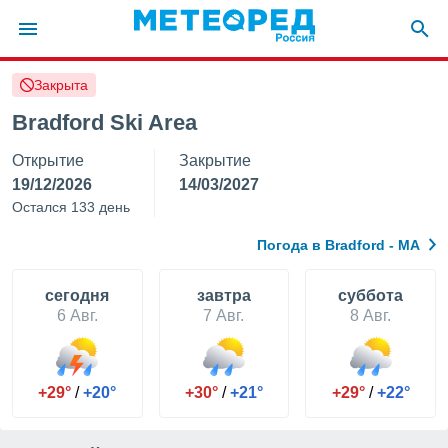
Закрыта
ие о
циальности
Bradford Ski Area
oda.com
Открытие
Закрытие
)
19/12/2026
14/03/2027
алами,
Остался 133 день
тировать
ество
Погода в Bradford - MA
яемой
. Вы можете
ступ к этому
cегодня
завтра
суббота
используя
6 Авг.
7 Авг.
8 Авг.
едующих
файлы
+29°
/
+20°
+30°
/
+21°
+29°
/
+22°
олучить
й доступ