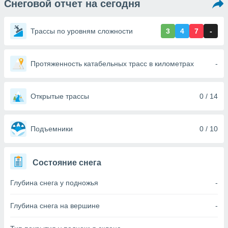
Снеговой отчет на сегодня
ированная
клама,
на
Трассы по уровням сложности
3
4
7
-
 собранной
файлов
аналогичных
 позволяет
Протяженность катабельных трасс в километрах
-
ПРИНЯТЬ
ировать
И
ьность,
ПРОДОЛЖИТЬ
олжать
Открытые трассы
0 / 14
вам
ственный
НАСТРОЙКИ
ой основе.
Подъемники
0 / 10
ринять и
, вы
Состояние снега
оступ к веб-
ашаясь на
Глубина снега у подножья
-
ие всех
ie, как
и наших
Глубина снега на вершине
-
которые
нам