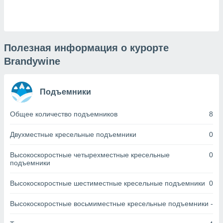
днако вы
сматривать
изированную
 можете
Полезная информация о курорте
от установки
Brandywine
ться
нашему веб-
Подъемники
дписке,
у
».
Общее количество подъемников
8
гласия мы и
Двухместные кресельные подъемники
0
ры
 файлы
кальные
Высокоскоростные четырехместные кресельные
0
подъемники
торы или
 технологии
я,
Высокоскоростные шестиместные кресельные подъемники
0
оступа и
ерсональных
Высокоскоростные восьмиместные кресельные подъемники
-
их как
 о вашем