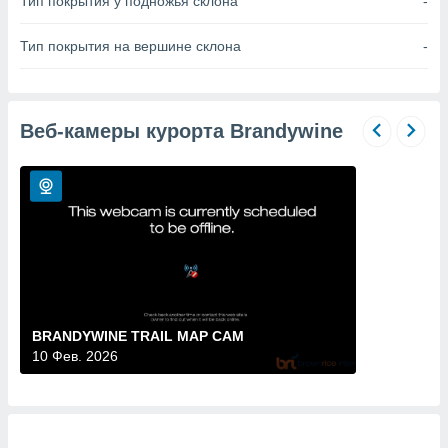
Тип покрытия у подножья склона
-
 и
ть действия
я на веб-
Тип покрытия на вершине склона
-
же
пределенный
обы
вам рекламу
Веб-камеры курорта Brandywine
зированный
го основе.
айти
ьную
 в нашей
йлов cookie
ремя
гласие,
опку
спользования
 cookie
BRANDYWINE TRAIL MAP CAM
нную в
10 Фев. 2026
и нашего
ОГО ВЫ