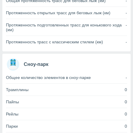
Общая протяженность трасс для беговых лыж (км)
-
(или) доступ
Протяженность открытых трасс для беговых лыж (км)
-
и на
Протяженность подготовленных трасс для конькового хода
-
ие
(км)
х данных
рекламы,
Протяженность трасс с классическим стилем (км)
-
рофилей для
рованной
пользование
ля выбора
Сноу-парк
рованной
здание
ля
Общее количество элементов в сноу-парке
-
ции
спользование
Трамплины
0
ля выбора
рованного
Пайпы
0
пределение
сти
Рейлы
0
ределение
сти
Парки
0
онимание