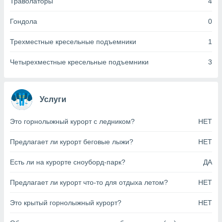
Траволаторы
4
анного веб-
реса и
Гондола
0
торы файлов
оторые
Трехместные кресельные подъемники
1
могут
ь ваши
Четырехместные кресельные подъемники
3
е данные на
аконного
ротив
 можете
Услуги
Для этого вы
бое время
ое согласие
Это горнолыжный курорт с ледником?
НЕТ
ть против
анных,
Предлагает ли курорт беговые лыжи?
НЕТ
роить
» или
ашей
Есть ли на курорте сноуборд-парк?
ДА
йлов cookie
еб-сайте.
Предлагает ли курорт что-то для отдыха летом?
НЕТ
 партнеры
Это крытый горнолыжный курорт?
НЕТ
ваем
ледующим