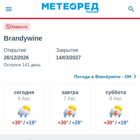
Закрыта
ие о
циальности
Brandywine
oda.com
Открытие
Закрытие
)
26/12/2026
14/03/2027
алами,
Остался 141 день
тировать
ество
Погода в Brandywine - OH
яемой
. Вы можете
ступ к этому
cегодня
завтра
суббота
используя
6 Авг.
7 Авг.
8 Авг.
едующих
файлы
+30°
/
+19°
+30°
/
+20°
+30°
/
+19°
олучить
й доступ