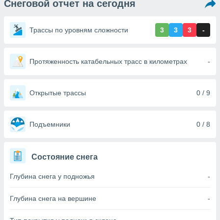
Снеговой отчет на сегодня
ированная
клама,
на
Трассы по уровням сложности
3
3
3
-
 собранной
файлов
аналогичных
 позволяет
Протяженность катабельных трасс в километрах
-
ПРИНЯТЬ
ировать
И
ьность,
ПРОДОЛЖИТЬ
олжать
Открытые трассы
0 / 9
вам
ственный
НАСТРОЙКИ
ой основе.
Подъемники
0 / 8
ринять и
, вы
Состояние снега
оступ к веб-
ашаясь на
Глубина снега у подножья
-
ие всех
ie, как
и наших
Глубина снега на вершине
-
которые
нам