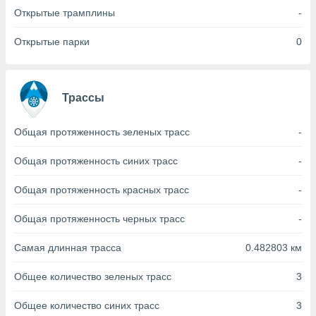
с помощью
Открытые трамплины
-
или
данных из
чников,
Открытые парки
0
и
вование
ие
Трассы
х данных
контента.
Общая протяженность зеленых трасс
-
ные
и
Общая протяженность синих трасс
-
ция
м
Общая протяженность красных трасс
-
я
Общая протяженность черных трасс
-
рованная
нтент,
Самая длинная трасса
0.482803 км
е
сти рекламы
Общее количество зеленых трасс
3
ие сведения
и и
Общее количество синих трасс
3