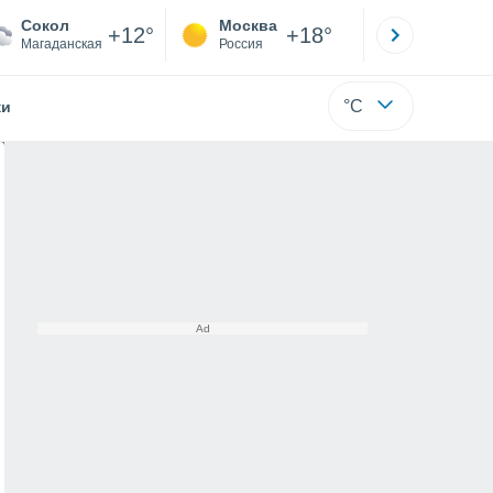
Сокол
Москва
Санкт-
+12°
+18°
Магаданская
Россия
Са
°C
жи