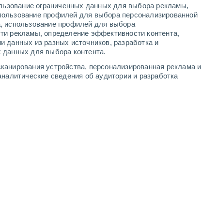
ользование ограниченных данных для выбора рекламы,
-
16
м/с
4
-
11
м/с
3
-
8
м/с
3
-
7
м/с
пользование профилей для выбора персонализированной
а, использование профилей для выбора
ти рекламы, определение эффективности контента,
и данных из разных источников, разработка и
 данных для выбора контента.
Северный
1 Низкий
канирования устройства, персонализированная реклама и
°
3
-
7 м/с
FPS:
нет
аналитические сведения об аудитории и разработка
Северо-восточный
1 Низкий
°
3
-
6 м/с
FPS:
нет
Северо-восточный
1 Низкий
°
3
-
6 м/с
FPS:
нет
Северо-восточный
1 Низкий
°
3
-
6 м/с
FPS:
нет
Северо-восточный
0 Низкий
°
3
-
7 м/с
FPS:
нет