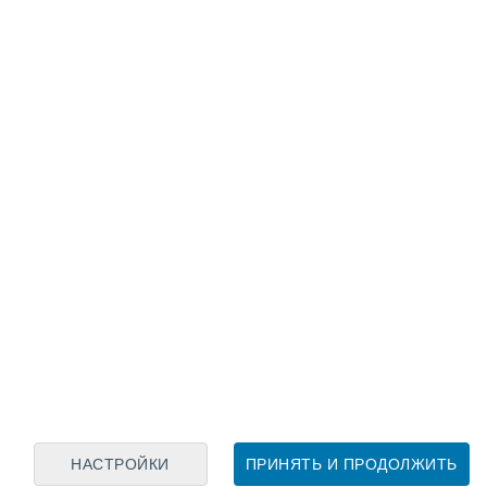
Лунный календарь
пн
вт
ср
чт
пт
сб
вс
6
7
8
9
10
11
12
13
14
15
16
17
18
19
НАСТРОЙКИ
ПРИНЯТЬ И ПРОДОЛЖИТЬ