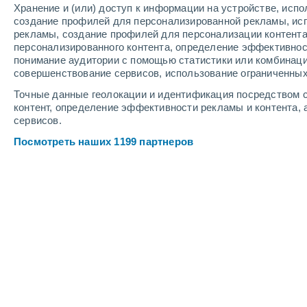
Хранение и (или) доступ к информации на устройстве, исп
4
-
10
м/с
6
-
15
м/с
7
3
-
8
м/с
создание профилей для персонализированной рекламы, ис
рекламы, создание профилей для персонализации контент
персонализированного контента, определение эффективнос
Погода в Соколе cегодня
, 6 августа
понимание аудитории с помощью статистики или комбинаци
совершенствование сервисов, использование ограниченных
Пасмурно
+12°
14:00
Точные данные геолокации и идентификация посредством с
Ощущаемая т.
+12
контент, определение эффективности рекламы и контента, 
сервисов.
Пасмурно
+13°
15:00
Посмотреть наших 1199 партнеров
Ощущаемая т.
+13
Пасмурно
+13°
16:00
Ощущаемая т.
+13
Пасмурно
+13°
17:00
Ощущаемая т.
+13
Пасмурно
+13°
18:00
Ощущаемая т.
+13