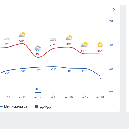
60
+20°
+19°
+19°
40
+18°
+16°
+16°
+15°
20
+11°
+11°
+10°
+10°
+10°
+9°
+7°
0.6
мм
ср
12
чт
13
пт
14
сб
15
вс
16
пн
17
вт
18
Минимальная
Дождь