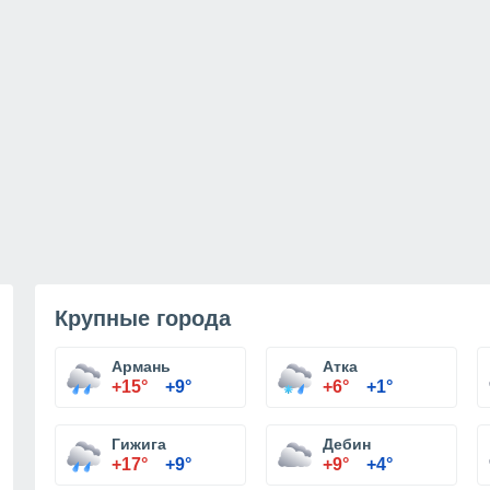
Крупные города
Армань
Атка
+15°
+9°
+6°
+1°
Гижига
Дебин
+17°
+9°
+9°
+4°