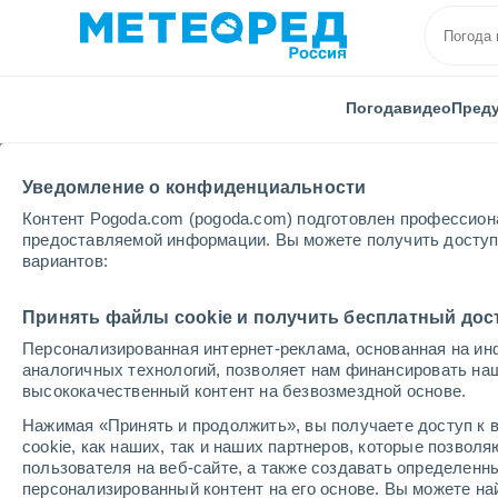
Погода
видео
Пред
Уведомление о конфиденциальности
Контент Pogoda.com (pogoda.com) подготовлен профессион
предоставляемой информации. Вы можете получить доступ 
вариантов:
Главная
Магаданская области
Сокол
Принять файлы cookie и получить бесплатный дос
Персонализированная интернет-реклама, основанная на ин
Погода в Соколе
аналогичных технологий, позволяет нам финансировать на
высококачественный контент на безвозмездной основе.
13:35
четверг
Нажимая «Принять и продолжить», вы получаете доступ к в
cookie, как наших, так и наших партнеров, которые позвол
пользователя на веб-сайте, а также создавать определенн
Пасмурно
персонализированный контент на его основе. Вы можете 