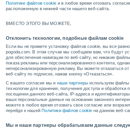
Политике файлов cookie
и в любое время отозвать согласи
+12°
расположенную в нижней части нашего веб-сайта.
ВМЕСТО ЭТОГО ВЫ МОЖЕТЕ,
Северны
По ощущениям +12°
3
-
7 м/с
Отклонить технологии, подобные файлам cookie
Если вы не примете установку файлов cookie, вы все рав
pogoda.com. В этом случае мы сообщаем вам, что будут у
Погода на 1 – 7 дней
Карта дождей
Дождевой р
для обеспечения навигации по веб-сайту, но никакие файлы
показа рекламы или персонализированного контента, одна
неперсонализированную рекламу. Вы можете отказаться от 
веб-сайту по подписке, нажав кнопку «Отказаться».
завтра
суббота
вос
cегодня
С вашего согласия мы и
наши партнеры
используем файлы 
7 Авг.
8 Авг.
6 Авг.
технологии для хранения, получения доступа и обработки
посещении данного веб-сайта, IP-адреса и идентификатор
ваши персональные данные на основании законного интерес
можете в любое время отозвать свое согласие или возрази
70%
70%
80%
перейдя к нашей
Политики файлов cookie
на данном веб-са
1.2 мм
1.2 мм
4.1 мм
+16°
/
+6°
+18°
/
+6°
+
+14°
/
+8°
Мы и наши партнеры обрабатываем данные следу