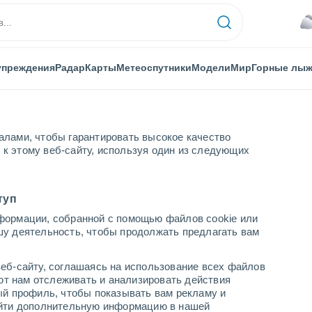
упреждения
Радар
Карты
Метеоспутники
Модели
Мир
Горные лы
алами, чтобы гарантировать высокое качество
к этому веб-сайту, используя один из следующих
туп
формации, собранной с помощью файлов cookie или
шу деятельность, чтобы продолжать предлагать вам
...
еб-сайту, соглашаясь на использование всех файлов
яют нам отслеживать и анализировать действия
По часам
ый профиль, чтобы показывать вам рекламу и
В ближайшие часы пасмурно
найти дополнительную информацию в нашей