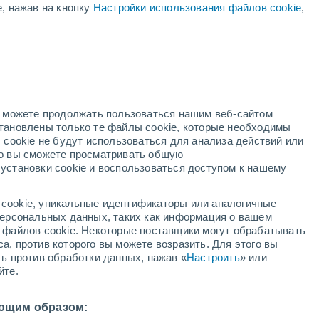
е, нажав на кнопку
Настройки использования файлов cookie
,
й
но можете продолжать пользоваться нашим веб-сайтом
становлены только те файлы cookie, которые необходимы
адар
Метеоспутники
Модели
 cookie не будут использоваться для анализа действий или
ко вы сможете просматривать общую
установки cookie и воспользоваться доступом к нашему
кресенье
понедельник
вторник
среда
cookie, уникальные идентификаторы или аналогичные
9 Авг.
10 Авг.
11 Авг.
12 Авг.
 персональных данных, таких как информация о вашем
ы файлов cookie. Некоторые поставщики могут обрабатывать
а, против которого вы можете возразить. Для этого вы
ть против обработки данных, нажав «
Настроить
» или
90%
80%
йте.
3.3 мм
7.9 мм
13°
/
+9°
+12°
/
+8°
+19°
/
+7°
+19°
/
+9°
ющим образом: