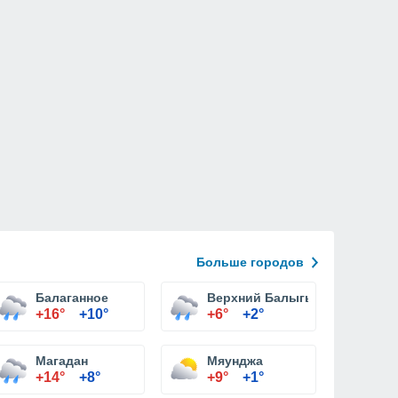
Больше городов
Балаганное
Верхний Балыгычан
+16°
+10°
+6°
+2°
Магадан
Мяунджа
+14°
+8°
+9°
+1°