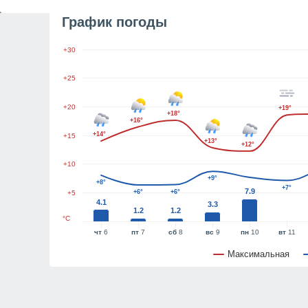
График погоды
+30
+25
+20
+19°
+18°
+16°
+14°
+15
+13°
+12°
+10
+9°
+8°
+7°
7.9
+6°
+6°
+5
4.1
3.3
1.2
1.2
°C
чт
6
пт
7
сб
8
вс
9
пн
10
вт
11
Максимальная