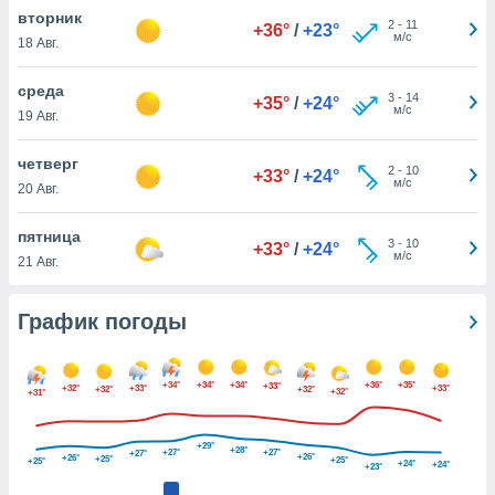
днако вы
вторник
2
-
11
+36°
/
+23°
сматривать
м/с
18 Авг.
изированную
среда
3
-
14
 можете
+35°
/
+24°
м/с
19 Авг.
от установки
ться
четверг
2
-
10
+33°
/
+24°
нашему веб-
м/с
20 Авг.
дписке,
у
пятница
3
-
10
».
+33°
/
+24°
м/с
21 Авг.
гласия мы и
ры
График погоды
 файлы
кальные
торы или
 технологии
+34°
+34°
+34°
+36°
+35°
+33°
+32°
+33°
+33°
+32°
+32°
+32°
+31°
я,
оступа и
ерсональных
+29°
+28°
+27°
+27°
+27°
+26°
+26°
+25°
+25°
+25°
+24°
+24°
их как
+23°
 о вашем