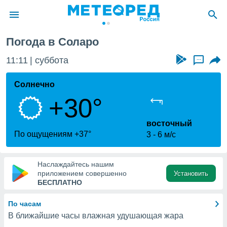
Погода в Соларо
ие о
циальности
11:11
суббота
...
oda.com
)
Солнечно
+30°
алами,
тировать
ество
восточный
яемой
По ощущениям +37°
3
6 м/с
. Вы можете
ступ к этому
используя
Наслаждайтесь нашим
едующих
приложением совершенно
Установить
БЕСПЛАТНО
файлы
По часам
олучить
В ближайшие часы влажная удушающая жара
й доступ