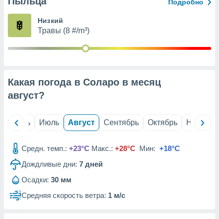
Пыльца
с помощью
Подробно
или
данных из
Низкий
чников,
Травы (8 #/m³)
и
вование
ие
х данных
Какая погода в Соларо в месяц
контента.
август
?
ные
и
ция
й
Июнь
Июль
Август
Сентябрь
Октябрь
Ноябрь
м
я
Средн. темп.:
+23°C
Макс.:
+28°C
Мин:
+18°C
рованная
Дождливые дни:
7
дней
нтент,
е
Осадки:
30 мм
сти рекламы
Средняя скорость ветра:
1 м/с
ие сведения
и и