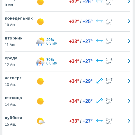
+32°
/
+26°
 и
м/с
9 Авг.
ть действия
я на веб-
понедельник
же
2
-
7
+32°
/
+25°
м/с
пределенный
10 Авг.
обы
вам рекламу
вторник
40%
3
-
7
+33°
/
+27°
зированный
0.3 мм
м/с
11 Авг.
го основе.
айти
среда
ьную
70%
2
-
6
+34°
/
+27°
0.8 мм
м/с
12 Авг.
 в нашей
йлов cookie
ремя
четверг
3
-
7
+34°
/
+29°
гласие,
м/с
13 Авг.
опку
спользования
пятница
 cookie
3
-
9
+34°
/
+28°
м/с
14 Авг.
нную в
и нашего
суббота
2
-
7
+33°
/
+27°
м/с
15 Авг.
ОГО ВЫ