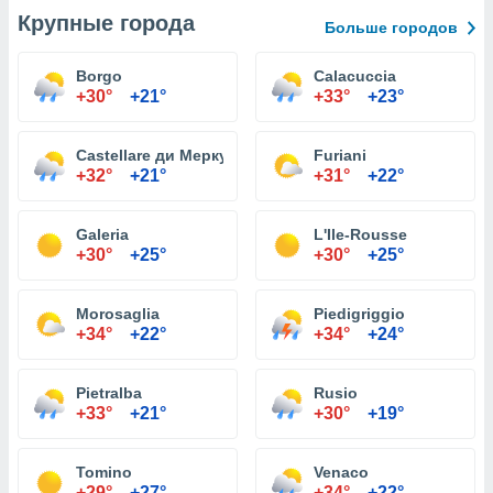
Крупные города
Больше городов
Borgo
Calacuccia
+30°
+21°
+33°
+23°
Castellare ди Меркурио
Furiani
+32°
+21°
+31°
+22°
Galeria
L'Ile-Rousse
+30°
+25°
+30°
+25°
Morosaglia
Piedigriggio
+34°
+22°
+34°
+24°
Pietralba
Rusio
+33°
+21°
+30°
+19°
Tomino
Venaco
+29°
+27°
+34°
+22°