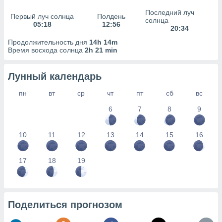
сервисов.
Последний луч
Первый луч солнца
Полдень
 наших 1199
солнца
05:18
12:56
неров
20:34
Продолжительность дня
14h 14m
Время восхода солнца
2h 21 min
Лунный календарь
пн
вт
ср
чт
пт
сб
вс
6
7
8
9
10
11
12
13
14
15
16
17
18
19
Поделиться прогнозом