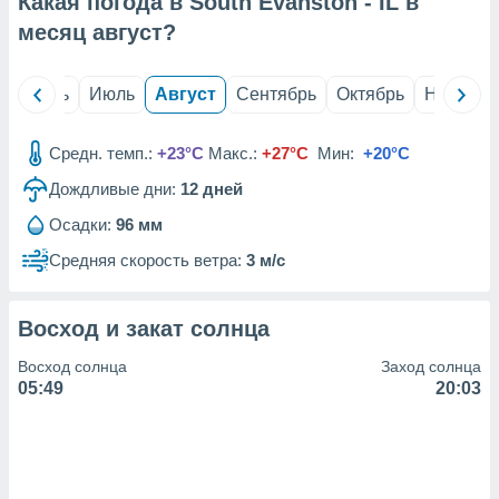
Какая погода в South Evanston - IL в
с помощью
или
месяц
август
?
данных из
чников,
и
й
Июнь
Июль
Август
Сентябрь
Октябрь
Ноябрь
вование
ие
Средн. темп.:
+23°C
Макс.:
+27°C
Мин:
+20°C
х данных
Дождливые дни:
12
дней
контента.
Осадки:
96 мм
ные
и
Средняя скорость ветра:
3 м/с
ция
м
я
Восход и закат солнца
рованная
Восход солнца
Заход солнца
нтент,
05:49
20:03
е
сти рекламы
ие сведения
и и