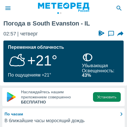
Погода в South Evanston - IL
ие о
циальности
02:57
четверг
...
oda.com
)
Переменная облачность
+21°
алами,
тировать
Убывающая
ество
Освещенность:
яемой
По ощущениям +21°
43%
. Вы можете
ступ к этому
используя
Наслаждайтесь нашим
едующих
приложением совершенно
Установить
БЕСПЛАТНО
файлы
По часам
олучить
В ближайшие часы моросящий дождь
й доступ