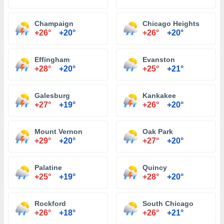
Champaign
Chicago Heights
+26°
+20°
+26°
+20°
Effingham
Evanston
+28°
+20°
+25°
+21°
Galesburg
Kankakee
+27°
+19°
+26°
+20°
Mount Vernon
Oak Park
+29°
+20°
+27°
+20°
Palatine
Quincy
+25°
+19°
+28°
+20°
Rockford
South Chicago
+26°
+18°
+26°
+21°