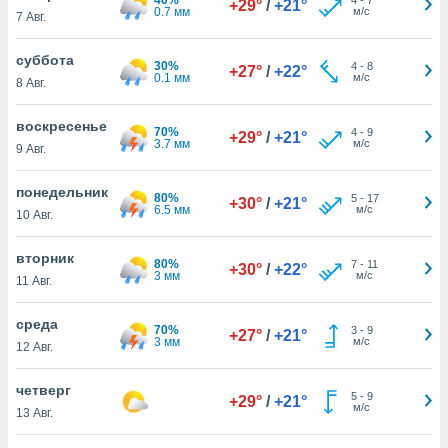
+29°
/
+21°
 и
0.7 мм
м/с
7 Авг.
ть действия
я на веб-
суббота
же
30%
4
-
8
+27°
/
+22°
0.1 мм
м/с
пределенный
8 Авг.
обы
вам рекламу
воскресенье
70%
4
-
9
+29°
/
+21°
зированный
3.7 мм
м/с
9 Авг.
го основе.
айти
понедельник
ьную
80%
5
-
17
+30°
/
+21°
6.5 мм
м/с
10 Авг.
 в нашей
йлов cookie
ремя
вторник
80%
7
-
11
+30°
/
+22°
гласие,
3 мм
м/с
11 Авг.
опку
спользования
среда
 cookie
70%
3
-
9
+27°
/
+21°
3 мм
м/с
12 Авг.
нную в
и нашего
четверг
5
-
9
+29°
/
+21°
м/с
13 Авг.
ОГО ВЫ